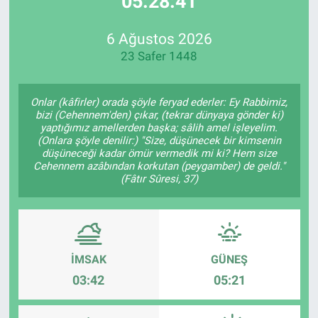
05:28:41
Özel Haberler
Dünya
Haber Arşivi
6 Ağustos 2026
23 Safer 1448
Yazarlar
Medya
Özel Haberler
Onlar (kâfirler) orada şöyle feryad ederler: Ey Rabbimiz,
bizi (Cehennem'den) çıkar, (tekrar dünyaya gönder ki)
yaptığımız amellerden başka; sâlih amel işleyelim.
Kadın
(Onlara şöyle denilir:) "Size, düşünecek bir kimsenin
düşüneceği kadar ömür vermedik mi ki? Hem size
Cehennem azâbından korkutan (peygamber) de geldi."
Erişim Bilgileri
(Fâtır Sûresi, 37)
Sağlık
Teknoloji
İMSAK
GÜNEŞ
Ramazan
03:42
05:21