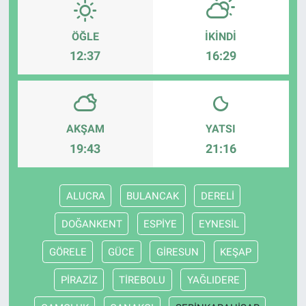
ÖĞLE
İKINDI
12:37
16:29
AKŞAM
YATSI
19:43
21:16
ALUCRA
BULANCAK
DERELİ
DOĞANKENT
ESPİYE
EYNESİL
GÖRELE
GÜCE
GİRESUN
KEŞAP
PİRAZİZ
TİREBOLU
YAĞLIDERE