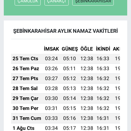
ÇAMOLUK
ÇANAKÇI
ŞEBİNKARAHİSAR
ŞEBİNKARAHİSAR AYLIK NAMAZ VAKITLERI
İMSAK
GÜNEŞ
ÖĞLE
İKINDI
AKŞAM
25 Tem Cts
03:24
05:10
12:38
16:33
19:55
26 Tem Paz
03:26
05:11
12:38
16:33
19:55
27 Tem Pts
03:27
05:12
12:38
16:32
19:54
28 Tem Sal
03:28
05:13
12:38
16:32
19:53
29 Tem Çar
03:30
05:14
12:38
16:32
19:52
30 Tem Per
03:31
05:15
12:38
16:32
19:51
31 Tem Cum
03:33
05:16
12:38
16:31
19:50
1 Ağu Cts
03:34
05:17
12:38
16:31
19:49