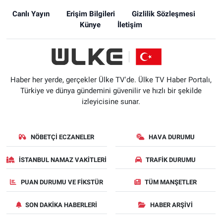
Canlı Yayın
Erişim Bilgileri
Gizlilik Sözleşmesi
Künye
İletişim
Haber her yerde, gerçekler Ülke TV'de. Ülke TV Haber Portalı,
Türkiye ve dünya gündemini güvenilir ve hızlı bir şekilde
izleyicisine sunar.
NÖBETÇI ECZANELER
HAVA DURUMU
İSTANBUL NAMAZ VAKITLERI
TRAFIK DURUMU
PUAN DURUMU VE FIKSTÜR
TÜM MANŞETLER
SON DAKIKA HABERLERI
HABER ARŞIVI