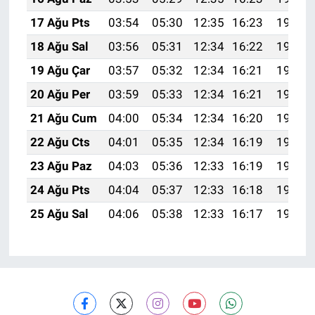
17 Ağu Pts
03:54
05:30
12:35
16:23
19:29
18 Ağu Sal
03:56
05:31
12:34
16:22
19:28
19 Ağu Çar
03:57
05:32
12:34
16:21
19:26
20 Ağu Per
03:59
05:33
12:34
16:21
19:25
21 Ağu Cum
04:00
05:34
12:34
16:20
19:23
22 Ağu Cts
04:01
05:35
12:34
16:19
19:22
23 Ağu Paz
04:03
05:36
12:33
16:19
19:20
24 Ağu Pts
04:04
05:37
12:33
16:18
19:19
25 Ağu Sal
04:06
05:38
12:33
16:17
19:17