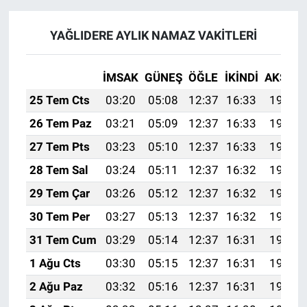
YAĞLIDERE AYLIK NAMAZ VAKITLERI
İMSAK
GÜNEŞ
ÖĞLE
İKINDI
AKŞAM
25 Tem Cts
03:20
05:08
12:37
16:33
19:56
26 Tem Paz
03:21
05:09
12:37
16:33
19:55
27 Tem Pts
03:23
05:10
12:37
16:33
19:54
28 Tem Sal
03:24
05:11
12:37
16:32
19:53
29 Tem Çar
03:26
05:12
12:37
16:32
19:52
30 Tem Per
03:27
05:13
12:37
16:32
19:51
31 Tem Cum
03:29
05:14
12:37
16:31
19:50
1 Ağu Cts
03:30
05:15
12:37
16:31
19:49
2 Ağu Paz
03:32
05:16
12:37
16:31
19:48