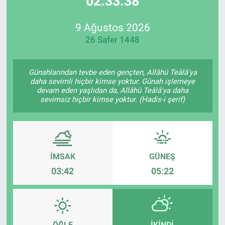
02:33:38
Özel Haberler
Dünya
Haber Arşivi
9 Ağustos 2026
26 Safer 1448
Yazarlar
Medya
Özel Haberler
Günahlarından tevbe eden gençten, Allâhü Teâlâ'ya
daha sevimli hiçbir kimse yoktur. Günah işlemeye
devam eden yaşlıdan da, Allâhü Teâlâ'ya daha
Kadın
sevimsiz hiçbir kimse yoktur. (Hadis-i şerif)
Erişim Bilgileri
Sağlık
İMSAK
GÜNEŞ
03:42
05:22
Teknoloji
Ramazan
ÖĞLE
İKINDI