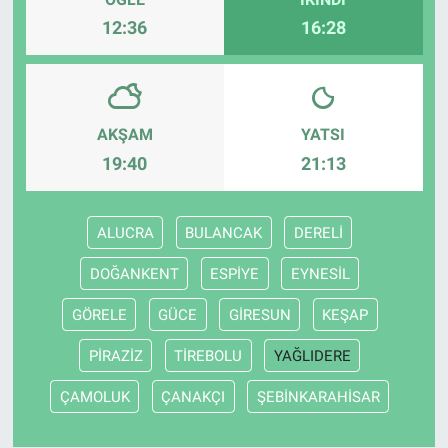
12:36
16:28
AKŞAM
YATSI
19:40
21:13
ALUCRA
BULANCAK
DERELİ
DOĞANKENT
ESPİYE
EYNESİL
GÖRELE
GÜCE
GİRESUN
KEŞAP
PİRAZİZ
TİREBOLU
YAĞLIDERE
ÇAMOLUK
ÇANAKÇI
ŞEBİNKARAHİSAR