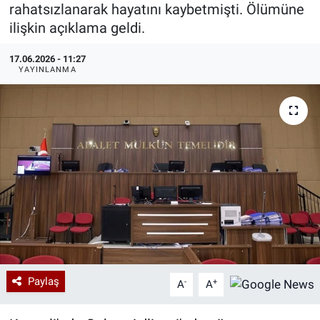
rahatsızlanarak hayatını kaybetmişti. Ölümüne
Özel Haberler
Dünya
Haber Arşivi
ilişkin açıklama geldi.
17.06.2026 - 11:27
Yazarlar
Medya
YAYINLANMA
Özel Haberler
Kadın
Erişim Bilgileri
Sağlık
Teknoloji
Ramazan
Paylaş
-
+
A
A