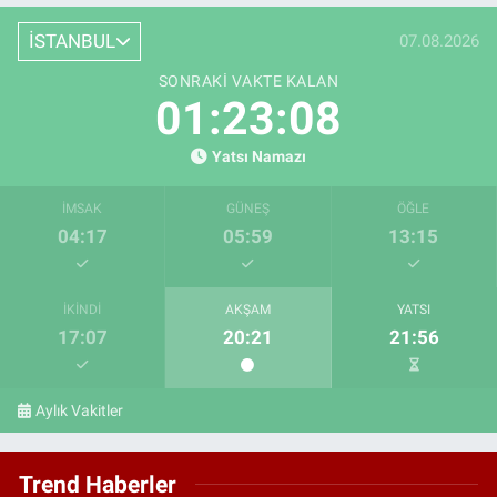
İSTANBUL
07.08.2026
SONRAKI VAKTE KALAN
01:23:08
Yatsı Namazı
İMSAK
GÜNEŞ
ÖĞLE
04:17
05:59
13:15
İKINDI
AKŞAM
YATSI
17:07
20:21
21:56
Aylık Vakitler
Trend Haberler