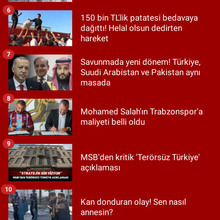
6
150 bin TL'lik patatesi bedavaya
dağıttı! Helal olsun dedirten
hareket
7
Savunmada yeni dönem! Türkiye,
Suudi Arabistan ve Pakistan aynı
masada
8
Mohamed Salah'ın Trabzonspor'a
maliyeti belli oldu
9
MSB'den kritik 'Terörsüz Türkiye'
açıklaması
10
Kan donduran olay! Sen nasıl
annesin?