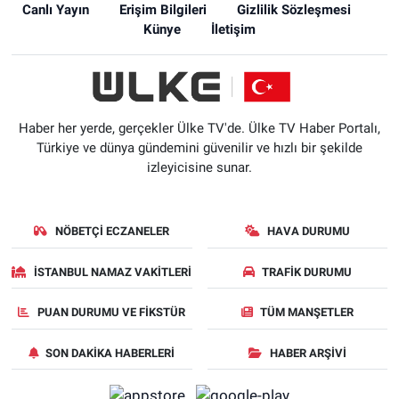
Canlı Yayın
Erişim Bilgileri
Gizlilik Sözleşmesi
Künye
İletişim
Haber her yerde, gerçekler Ülke TV'de. Ülke TV Haber Portalı,
Türkiye ve dünya gündemini güvenilir ve hızlı bir şekilde
izleyicisine sunar.
NÖBETÇI ECZANELER
HAVA DURUMU
İSTANBUL NAMAZ VAKITLERI
TRAFIK DURUMU
PUAN DURUMU VE FIKSTÜR
TÜM MANŞETLER
SON DAKIKA HABERLERI
HABER ARŞIVI