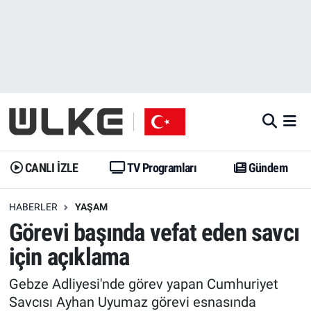
CANLI İZLE
CANLI YAYIN
Nöbetçi Eczaneler
TV Programları
TV Programları
Hava Durumu
Gündem
Gündem
İstanbul Namaz Vakitleri
Dünya
Trend
Trafik Durumu
CANLI İZLE
TV Programları
Gündem
Spor
Yaşam
Süper Lig Puan Durumu ve Fikstür
HABERLER
YAŞAM
Görevi başında vefat eden savcı
Erişim Bilgileri
Erişim Bilgileri
Erişim Bilgileri
için açıklama
Ekonomi
Spor
Tüm Manşetler
Gebze Adliyesi'nde görev yapan Cumhuriyet
Trend
Ekonomi
Son Dakika Haberleri
Savcısı Ayhan Uyumaz görevi esnasında