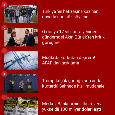
1
Türkiye’nin hafızasına kazınan
davada son söz söylendi
2
O dosya 17 yıl sonra yeniden
gündemde! Akın Gürlek'ten kritik
görüşme
3
Muğla'da korkutan deprem!
AFAD'dan açıklama
4
Trump küçük çocuğu son anda
kurtardı! Sahnede hızlı müdahale
5
Merkez Bankası'nın altın rezervi
yükseldi! 100 milyar doları aştı