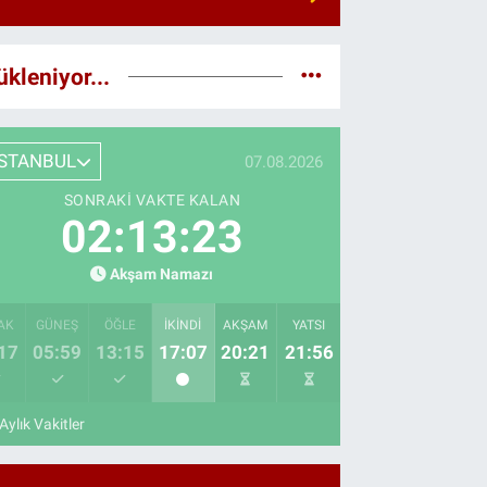
ükleniyor...
İSTANBUL
07.08.2026
SONRAKI VAKTE KALAN
02:13:22
Akşam Namazı
AK
GÜNEŞ
ÖĞLE
İKINDI
AKŞAM
YATSI
17
05:59
13:15
17:07
20:21
21:56
Aylık Vakitler