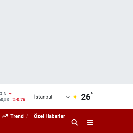
°
AR
26
İstanbul
143
%0.16
O
317
%-0.02
Trend
Özel Haberler
RLİN
463
%0.07
M ALTIN