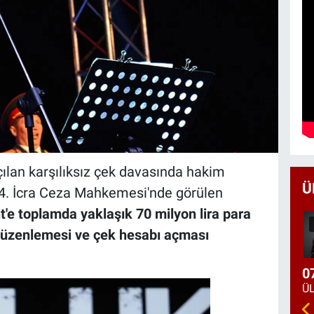
ılan karşılıksız çek davasında hakim
Ü
 24. İcra Ceza Mahkemesi'nde görülen
t'e toplamda yaklaşık 70 milyon lira para
 düzenlemesi ve çek hesabı açması
0