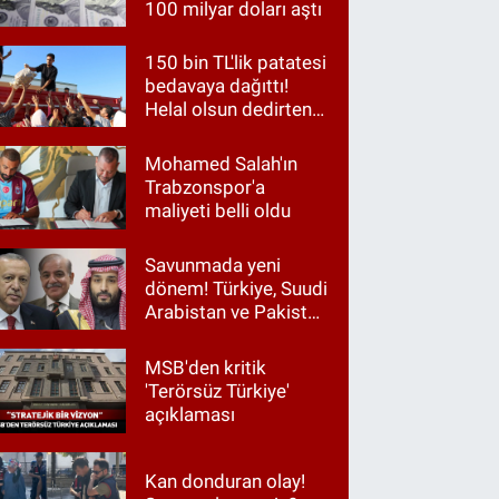
100 milyar doları aştı
150 bin TL'lik patatesi
bedavaya dağıttı!
Helal olsun dedirten
hareket
Mohamed Salah'ın
Trabzonspor'a
maliyeti belli oldu
Savunmada yeni
dönem! Türkiye, Suudi
Arabistan ve Pakistan
aynı masada
MSB'den kritik
'Terörsüz Türkiye'
açıklaması
Kan donduran olay!