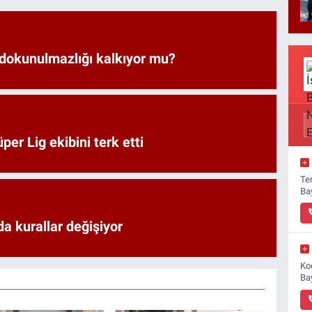
 dokunulmazlığı kalkıyor mu?
er Lig ekibini terk etti
Ter
Ba
a kurallar değişiyor
Ko
Ba