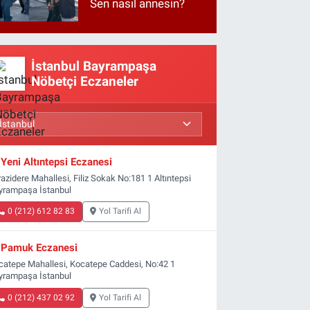
Sen nasıl annesin?
İstanbul Bayrampaşa
Nöbetçi Eczaneler
Yeni Altıntepsi Eczanesi
azidere Mahallesi, Filiz Sokak No:181 1 Altıntepsi
yrampaşa İstanbul
0 (212) 612 82 83
Yol Tarifi Al
Pamuk Eczanesi
catepe Mahallesi, Kocatepe Caddesi, No:42 1
yrampaşa İstanbul
0 (212) 437 02 92
Yol Tarifi Al