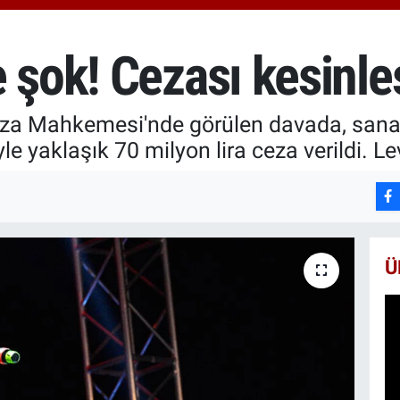
6574
BİS
13.8
 şok! Cezası kesinle
BIT
64.3
eza Mahkemesi'nde görülen davada, sanatç
le yaklaşık 70 milyon lira ceza verildi. Le
Ü