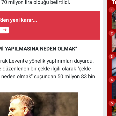
70 milyon lira olduğu belirtildi.
T
1
den yeni karar...
e
2
LEMİ YAPILMASINA NEDEN OLMAK"
3
ak Levent'e yönelik yaptırımları duyurdu.
düzenlenen bir çekle ilgili olarak "çekle
ına neden olmak" suçundan 50 milyon 83 bin
4
5