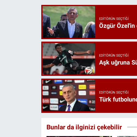
EDITÖRÜN SEÇTIĞI
Özgür Özel'in
EDITÖRÜN SEÇTIĞI
Aşk uğruna Süp
EDITÖRÜN SEÇTIĞI
Türk futbolund
Bunlar da ilginizi çekebilir