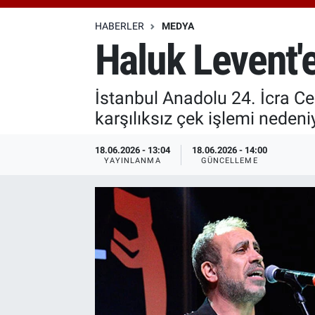
Özel Haberler
Dünya
Haber Arşivi
HABERLER
MEDYA
Haluk Levent'e
Yazarlar
Medya
İstanbul Anadolu 24. İcra C
Özel Haberler
karşılıksız çek işlemi nedeniy
Kadın
18.06.2026 - 13:04
18.06.2026 - 14:00
YAYINLANMA
GÜNCELLEME
Erişim Bilgileri
Sağlık
Teknoloji
Ramazan