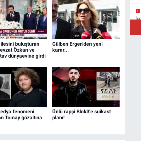
İs
Ba
ilesini buluşturan
Gülben Ergen'den yeni
evzat Özkan ve
karar...
rtav dünyaevine girdi
Yı
Ba
medya fenomeni
Ünlü rapçi Blok3'e suikast
n Tomay gözaltına
planı!