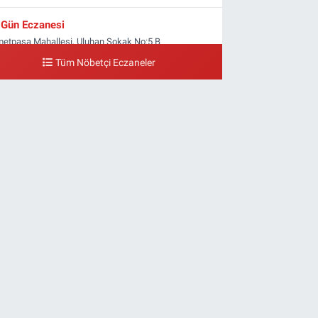
Gün Eczanesi
metpaşa Mahallesi, Uluhan Sokak No:5 B
yrampaşa İstanbul
Tüm Nöbetçi Eczaneler
0 (212) 613 41 57
Yol Tarifi Al
Ellinci Yıl Eczanesi
ldırım Mahallesi, Mostar Sokak No:4 A Yıldırım
yrampaşa İstanbul
0 (212) 640 11 57
Yol Tarifi Al