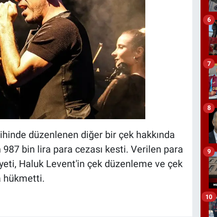
6
7
8
hinde düzenlenen diğer bir çek hakkında
987 bin lira para cezası kesti. Verilen para
9
yeti, Haluk Levent'in çek düzenleme ve çek
 hükmetti.
10