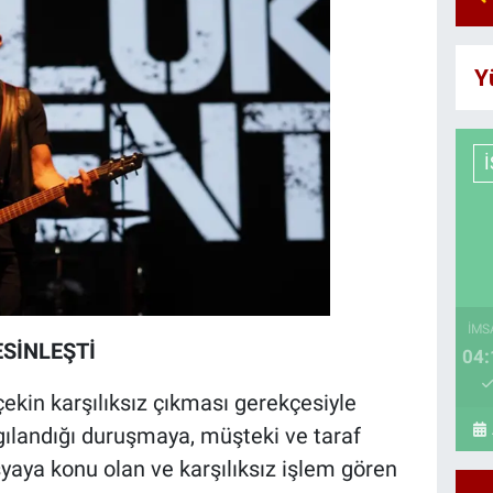
Y
İMS
ESİNLEŞTİ
04:
 çekin karşılıksız çıkması gerekçesiyle
rgılandığı duruşmaya, müşteki ve taraf
yaya konu olan ve karşılıksız işlem gören