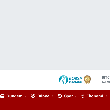
DOL
47,7
EUR
55,0
Gündem
Dünya
Spor
Ekonomi
STE
64,2
GRA