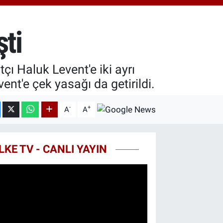
.81
%1.44
T100
87
%64
şti
COIN
60,53
%-0.76
ı Haluk Levent'e iki ayrı
vent'e çek yasağı da getirildi.
-
+
A
A
LKE TV - CANLI YAYIN