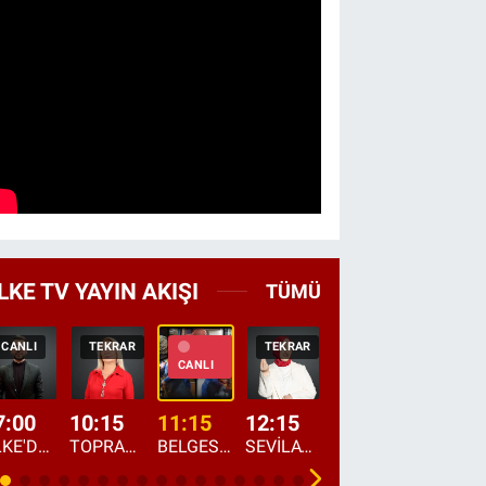
LKE TV YAYIN AKIŞI
TÜMÜ
CANLI
TEKRAR
TEKRAR
CANLI
HABER
CANLI
7:00
10:15
11:15
12:15
13:00
13:45
ÜLKE'DE BU SABAH
TOPRAKTAN SOFRAYA
BELGESEL: "ÜLKE'NİN ALIN TERİ"
SEVİLAY SUNGUR İLE ELİMİN BEREKETİ
ÖĞLE AJANSI
ÜLKE'DEN HABE