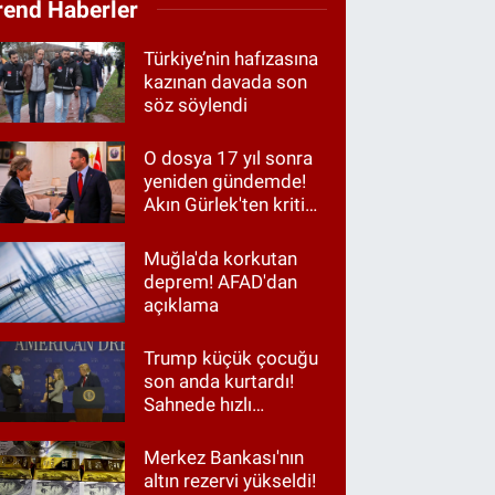
rend Haberler
Türkiye’nin hafızasına
kazınan davada son
söz söylendi
O dosya 17 yıl sonra
yeniden gündemde!
Akın Gürlek'ten kritik
görüşme
Muğla'da korkutan
deprem! AFAD'dan
açıklama
Trump küçük çocuğu
son anda kurtardı!
Sahnede hızlı
müdahale
Merkez Bankası'nın
altın rezervi yükseldi!