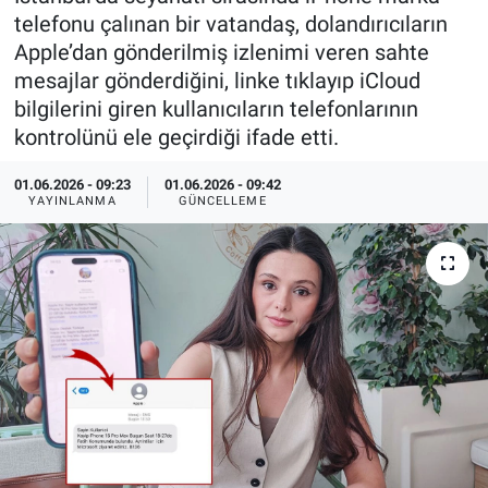
telefonu çalınan bir vatandaş, dolandırıcıların
Özel Haberler
Dünya
Haber Arşivi
Apple’dan gönderilmiş izlenimi veren sahte
mesajlar gönderdiğini, linke tıklayıp iCloud
Yazarlar
Medya
bilgilerini giren kullanıcıların telefonlarının
kontrolünü ele geçirdiği ifade etti.
Özel Haberler
01.06.2026 - 09:23
01.06.2026 - 09:42
YAYINLANMA
GÜNCELLEME
Kadın
Erişim Bilgileri
Sağlık
Teknoloji
Ramazan