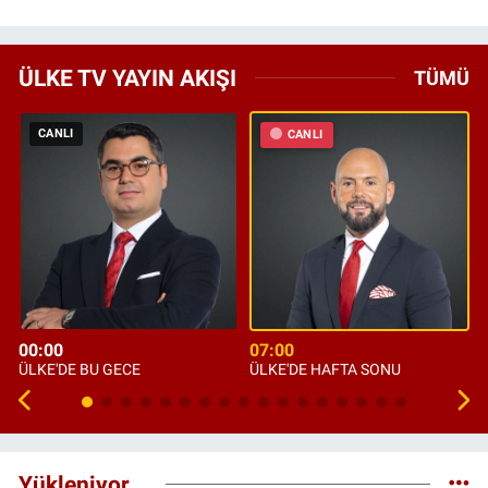
ÜLKE TV YAYIN AKIŞI
TÜMÜ
CANLI
CANLI
00:00
07:00
ÜLKE'DE BU GECE
ÜLKE'DE HAFTA SONU
Yükleniyor...