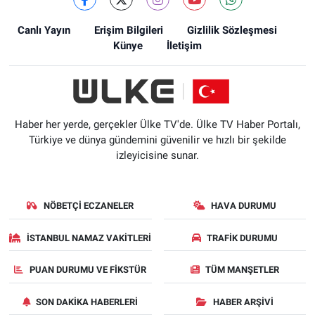
Canlı Yayın
Erişim Bilgileri
Gizlilik Sözleşmesi
Künye
İletişim
Haber her yerde, gerçekler Ülke TV'de. Ülke TV Haber Portalı,
Türkiye ve dünya gündemini güvenilir ve hızlı bir şekilde
izleyicisine sunar.
NÖBETÇI ECZANELER
HAVA DURUMU
İSTANBUL NAMAZ VAKITLERI
TRAFIK DURUMU
PUAN DURUMU VE FIKSTÜR
TÜM MANŞETLER
SON DAKIKA HABERLERI
HABER ARŞIVI