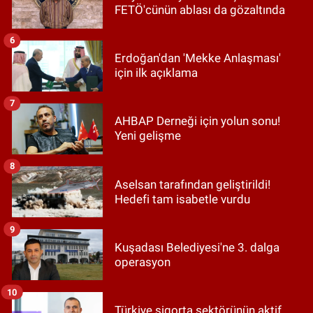
FETÖ'cünün ablası da gözaltında
6
Erdoğan'dan 'Mekke Anlaşması'
için ilk açıklama
7
AHBAP Derneği için yolun sonu!
Yeni gelişme
8
Aselsan tarafından geliştirildi!
Hedefi tam isabetle vurdu
9
Kuşadası Belediyesi'ne 3. dalga
operasyon
10
Türkiye sigorta sektörünün aktif