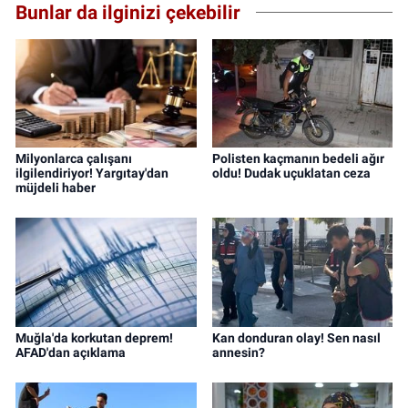
Bunlar da ilginizi çekebilir
Milyonlarca çalışanı
Polisten kaçmanın bedeli ağır
ilgilendiriyor! Yargıtay'dan
oldu! Dudak uçuklatan ceza
müjdeli haber
Muğla'da korkutan deprem!
Kan donduran olay! Sen nasıl
AFAD'dan açıklama
annesin?