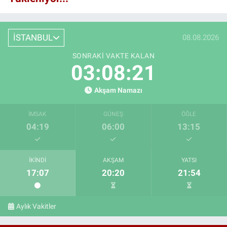
İSTANBUL
08.08.2026
SONRAKI VAKTE KALAN
03:08:20
Akşam Namazı
İMSAK
GÜNEŞ
ÖĞLE
04:19
06:00
13:15
İKINDI
AKŞAM
YATSI
17:07
20:20
21:54
Aylık Vakitler