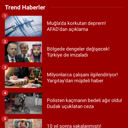
Trend Haberler
1
Muğla'da korkutan deprem!
AFAD'dan açıklama
2
Bölgede dengeler değişecek!
Türkiye de imzaladı
3
Milyonlarca çalışanı ilgilendiriyor!
Yargıtay'dan müjdeli haber
4
Polisten kaçmanın bedeli ağır oldu!
Dudak uçuklatan ceza
5
10 yıl sonra yakalanmıştı!