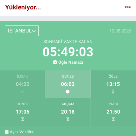
Yükleniyor...
İSTANBUL
10.08.2026
SONRAKI VAKTE KALAN
05:49:02
Öğle Namazı
İMSAK
GÜNEŞ
ÖĞLE
04:22
06:02
13:15
İKINDI
AKŞAM
YATSI
17:06
20:18
21:50
Aylık Vakitler