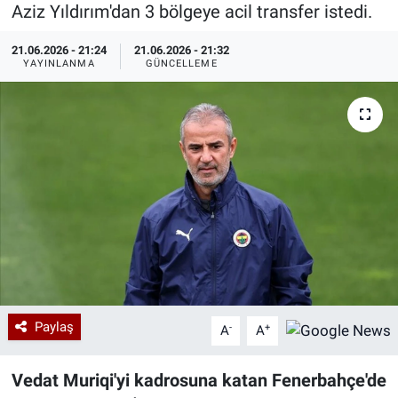
Aziz Yıldırım'dan 3 bölgeye acil transfer istedi.
Özel Haberler
Dünya
Haber Arşivi
21.06.2026 - 21:24
21.06.2026 - 21:32
YAYINLANMA
GÜNCELLEME
Yazarlar
Medya
Özel Haberler
Kadın
Erişim Bilgileri
Sağlık
Teknoloji
Paylaş
-
+
A
A
Ramazan
Vedat Muriqi'yi kadrosuna katan Fenerbahçe'de