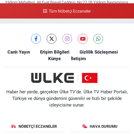
Yıldırım Mahallesi, Ali Fuat Başgil Caddesi, No:22 1B Yıldırım Bayrampaşa
İstanbul
Tüm Nöbetçi Eczaneler
0 (212) 618 00 51
Yol Tarifi Al
Canlı Yayın
Erişim Bilgileri
Gizlilik Sözleşmesi
Künye
İletişim
Haber her yerde, gerçekler Ülke TV'de. Ülke TV Haber Portalı,
Türkiye ve dünya gündemini güvenilir ve hızlı bir şekilde
izleyicisine sunar.
NÖBETÇI ECZANELER
HAVA DURUMU