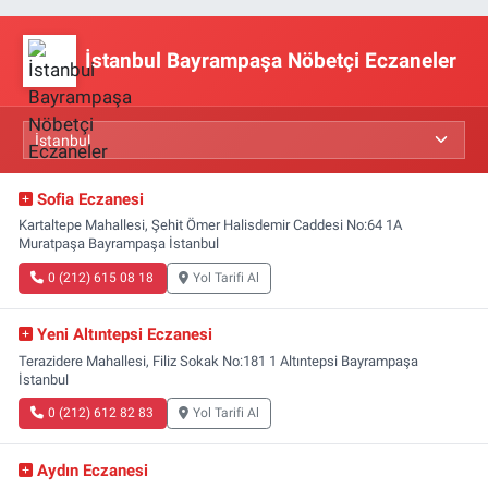
İstanbul Bayrampaşa Nöbetçi Eczaneler
Sofia Eczanesi
Kartaltepe Mahallesi, Şehit Ömer Halisdemir Caddesi No:64 1A
Muratpaşa Bayrampaşa İstanbul
0 (212) 615 08 18
Yol Tarifi Al
Yeni Altıntepsi Eczanesi
Terazidere Mahallesi, Filiz Sokak No:181 1 Altıntepsi Bayrampaşa
İstanbul
0 (212) 612 82 83
Yol Tarifi Al
Aydın Eczanesi