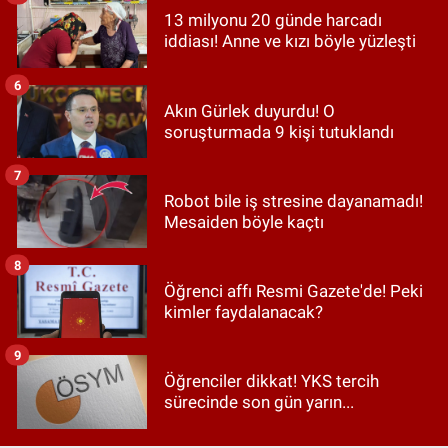
13 milyonu 20 günde harcadı
iddiası! Anne ve kızı böyle yüzleşti
6
Akın Gürlek duyurdu! O
soruşturmada 9 kişi tutuklandı
7
Robot bile iş stresine dayanamadı!
Mesaiden böyle kaçtı
8
Öğrenci affı Resmi Gazete'de! Peki
kimler faydalanacak?
9
Öğrenciler dikkat! YKS tercih
sürecinde son gün yarın...