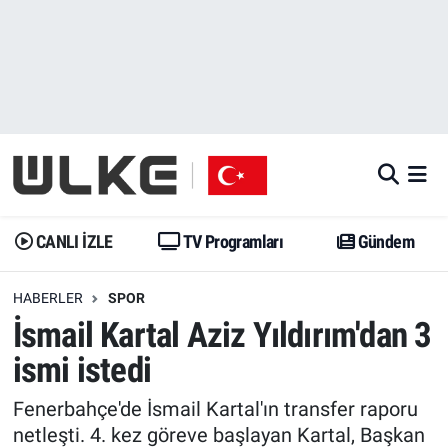
CANLI İZLE
CANLI YAYIN
Nöbetçi Eczaneler
TV Programları
TV Programları
Hava Durumu
Gündem
Gündem
İstanbul Namaz Vakitleri
Dünya
Trend
Trafik Durumu
CANLI İZLE
TV Programları
Gündem
Spor
Yaşam
Süper Lig Puan Durumu ve Fikstür
HABERLER
SPOR
İsmail Kartal Aziz Yıldırım'dan 3
Erişim Bilgileri
Erişim Bilgileri
Erişim Bilgileri
ismi istedi
Ekonomi
Spor
Tüm Manşetler
Fenerbahçe'de İsmail Kartal'ın transfer raporu
Trend
Ekonomi
Son Dakika Haberleri
netleşti. 4. kez göreve başlayan Kartal, Başkan