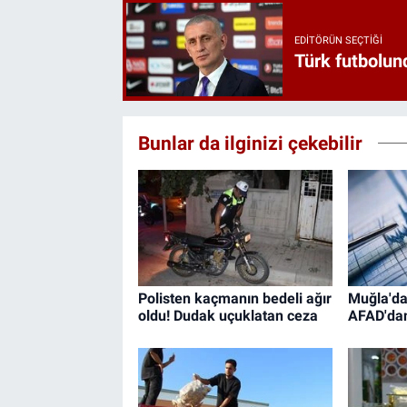
EDITÖRÜN SEÇTIĞI
Türk futbolund
Bunlar da ilginizi çekebilir
Polisten kaçmanın bedeli ağır
Muğla'da
oldu! Dudak uçuklatan ceza
AFAD'da