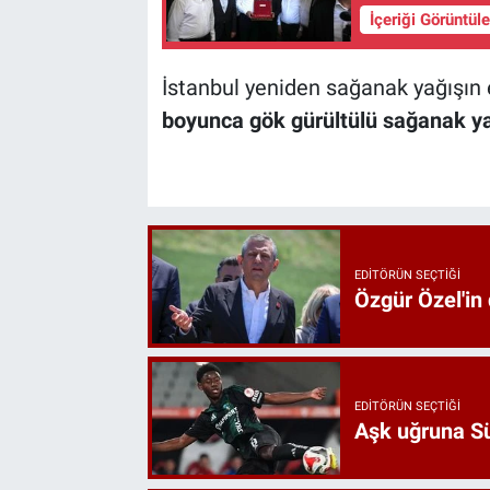
İçeriği Görüntül
İstanbul yeniden sağanak yağışın e
boyunca gök gürültülü sağanak yağ
EDITÖRÜN SEÇTIĞI
Özgür Özel'in
EDITÖRÜN SEÇTIĞI
Aşk uğruna Süp