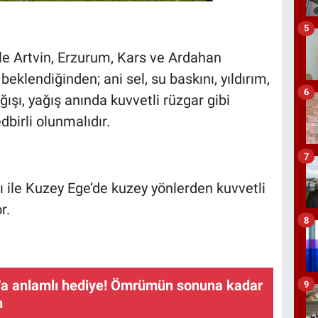
5
 ile Artvin, Erzurum, Kars ve Ardahan
beklendiğinden; ani sel, su baskını, yıldırım,
6
ışı, yağış anında kuvvetli rüzgar gibi
dbirli olunmalıdır.
7
 ile Kuzey Ege’de kuzey yönlerden kuvvetli
r.
8
a anlamlı hediye! Ömrümün sonuna kadar
9
m