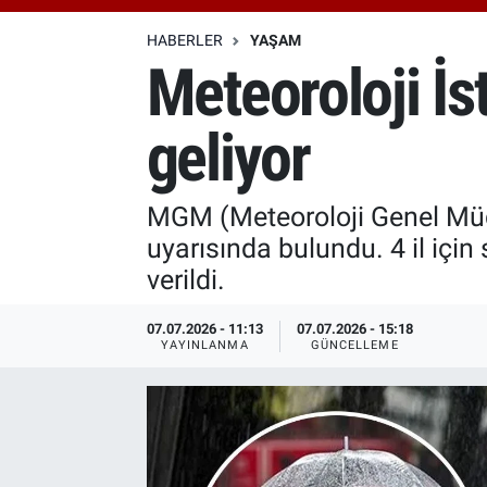
Özel Haberler
Dünya
Haber Arşivi
HABERLER
YAŞAM
Meteoroloji İs
Yazarlar
Medya
geliyor
Özel Haberler
Kadın
MGM (Meteoroloji Genel Müdü
uyarısında bulundu. 4 il için
Erişim Bilgileri
verildi.
Sağlık
07.07.2026 - 11:13
07.07.2026 - 15:18
YAYINLANMA
GÜNCELLEME
Teknoloji
Ramazan