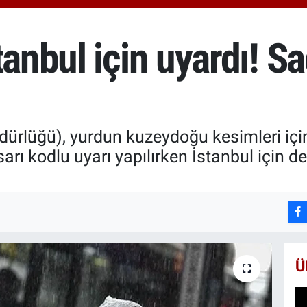
6618
BİS
13.8
tanbul için uyardı! S
BIT
64.3
rlüğü), yurdun kuzeydoğu kesimleri içi
 sarı kodlu uyarı yapılırken İstanbul için 
Ü