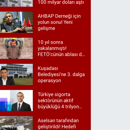
100 milyar doları aştı
AHBAP Derneği için
yolun sonu! Yeni
gelişme
10 yıl sonra
yakalanmıştı!
FETÖ'cünün ablası da
gözaltında
Kuşadası
Belediyesi'ne 3. dalga
operasyon
Türkiye sigorta
sektörünün aktif
büyüklüğü 4 trilyon
TL'ye yaklaştı!
Aselsan tarafından
geliştirildi! Hedefi