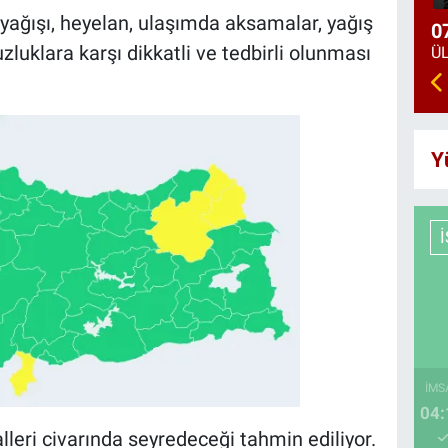
lu yağışı, heyelan, ulaşımda aksamalar, yağış
0
zluklara karşı dikkatli ve tedbirli olunması
Y
İMS
04:
eri civarında seyredeceği tahmin ediliyor.