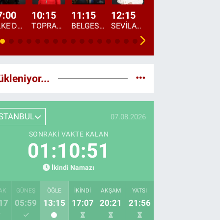
7:00
10:15
11:15
12:15
13:00
13:45
ÜLKE'DE BU SABAH
TOPRAKTAN SOFRAYA
BELGESEL: "ÜLKE'NİN ALIN TERİ"
SEVİLAY SUNGUR İLE ELİMİN BEREKETİ
ÖĞLE AJANSI
ÜLKE'DEN HABE
ükleniyor...
İSTANBUL
07.08.2026
SONRAKI VAKTE KALAN
01:10:50
İkindi Namazı
AK
GÜNEŞ
ÖĞLE
İKINDI
AKŞAM
YATSI
17
05:59
13:15
17:07
20:21
21:56