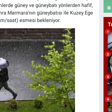
lerde güney ve güneybatı yönlerden hafif,
onra Marmara’nın güneybatısı ile Kuzey Ege
 km/saat) esmesi bekleniyor.
T
1
2
3
4