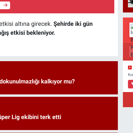
e
tkisi altına girecek.
Şehirde iki gün
ış etkisi bekleniyor.
Ko
 dokunulmazlığı kalkıyor mu?
er Lig ekibini terk etti