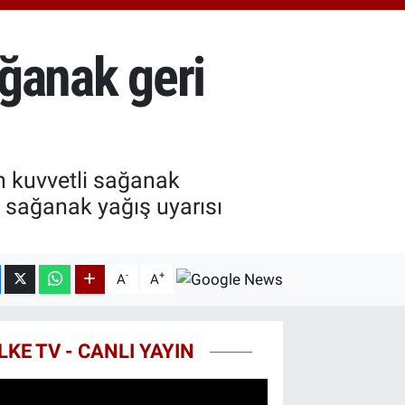
.49
%2.12
T100
87
%64
ağanak geri
COIN
60,53
%-0.76
n kuvvetli sağanak
de sağanak yağış uyarısı
-
+
A
A
LKE TV - CANLI YAYIN