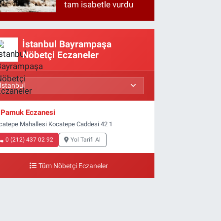
tam isabetle vurdu
İstanbul Bayrampaşa
Nöbetçi Eczaneler
Pamuk Eczanesi
catepe Mahallesi Kocatepe Caddesi 42 1
0 (212) 437 02 92
Yol Tarifi Al
Tüm Nöbetçi Eczaneler