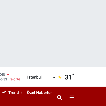
°
AR
31
İstanbul
069
%0.17
O
265
%0.01
Trend
Özel Haberler
RLİN
897
%0.02
M ALTIN