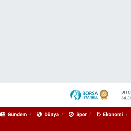
DOL
47,7
EUR
55,0
Gündem
Dünya
Spor
Ekonomi
STE
64,1
GRA