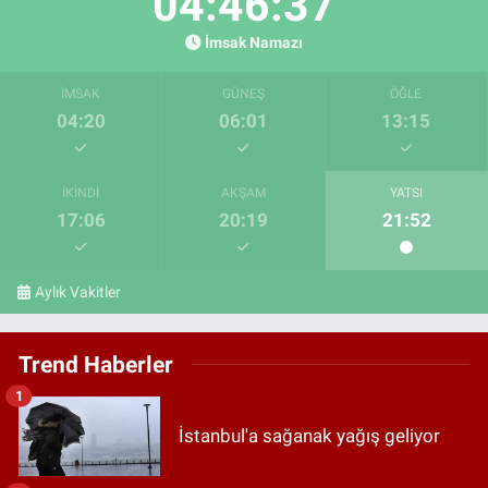
04:46:36
İmsak Namazı
İMSAK
GÜNEŞ
ÖĞLE
04:20
06:01
13:15
İKINDI
AKŞAM
YATSI
17:06
20:19
21:52
Aylık Vakitler
Trend Haberler
1
İstanbul'a sağanak yağış geliyor