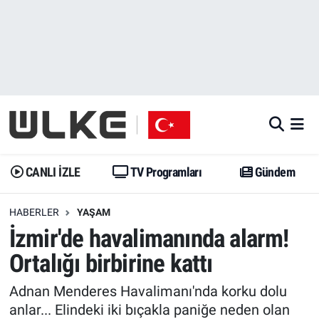
CANLI İZLE
CANLI YAYIN
Nöbetçi Eczaneler
TV Programları
TV Programları
Hava Durumu
Gündem
Gündem
İstanbul Namaz Vakitleri
Dünya
Trend
Trafik Durumu
CANLI İZLE
TV Programları
Gündem
Spor
Yaşam
Süper Lig Puan Durumu ve Fikstür
HABERLER
YAŞAM
İzmir'de havalimanında alarm!
Erişim Bilgileri
Erişim Bilgileri
Erişim Bilgileri
Ortalığı birbirine kattı
Ekonomi
Spor
Tüm Manşetler
Adnan Menderes Havalimanı'nda korku dolu
Trend
Ekonomi
Son Dakika Haberleri
anlar... Elindeki iki bıçakla paniğe neden olan