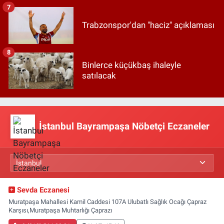
7
Trabzonspor'dan "haciz" açıklaması
8
Binlerce küçükbaş ihaleyle
satılacak
İstanbul Bayrampaşa Nöbetçi Eczaneler
Sevda Eczanesi
Muratpaşa Mahallesi Kamil Caddesi 107A Ulubatlı Sağlık Ocağı Çapraz
Karşısı,Muratpaşa Muhtarlığı Çaprazı