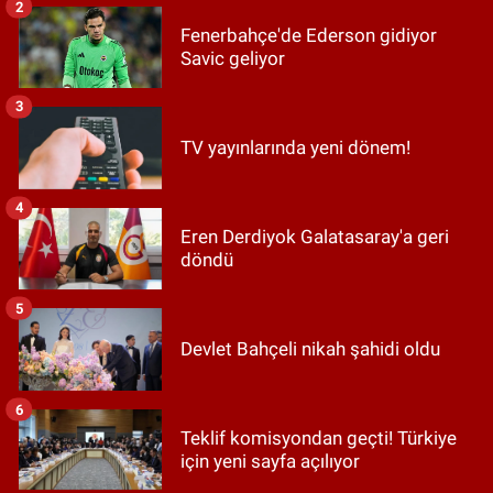
2
Fenerbahçe'de Ederson gidiyor
Savic geliyor
3
TV yayınlarında yeni dönem!
4
Eren Derdiyok Galatasaray'a geri
döndü
5
Devlet Bahçeli nikah şahidi oldu
6
Teklif komisyondan geçti! Türkiye
için yeni sayfa açılıyor