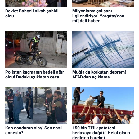
Devlet Bahçeli nikah şahidi
Milyonlarca çalışanı
oldu
ilgilendiriyor! Yargıtay'dan
müjdeli haber
Polisten kaçmanın bedeli ağır
Muğla'da korkutan deprem!
oldu! Dudak uçuklatan ceza
AFAD'dan açıklama
Kan donduran olay! Sen nasıl
150 bin TL'lik patatesi
annesin?
bedavaya dağıttı! Helal olsun
dedirten hareket