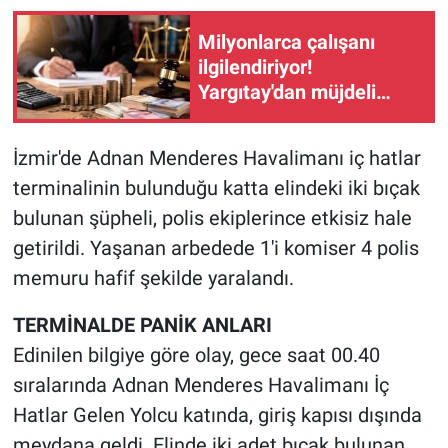
Milyonlarca çalışanı
ilgilendiriyor!
Yargıtay'dan müjdeli
haber
İzmir'de Adnan Menderes Havalimanı iç hatlar
terminalinin bulunduğu katta elindeki iki bıçak
bulunan şüpheli, polis ekiplerince etkisiz hale
getirildi. Yaşanan arbedede 1'i komiser 4 polis
memuru hafif şekilde yaralandı.
TERMİNALDE PANİK ANLARI
Edinilen bilgiye göre olay, gece saat 00.40
sıralarında Adnan Menderes Havalimanı İç
Hatlar Gelen Yolcu katında, giriş kapısı dışında
meydana geldi. Elinde iki adet bıçak bulunan