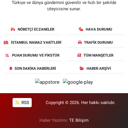
Türkiye ve dünya gündemini güvenilir ve hızlı bir şekilde
izleyicisine sunar.
NÖBETÇI ECZANELER
HAVA DURUMU
İSTANBUL NAMAZ VAKITLERI
TRAFIK DURUMU
PUAN DURUMU VE FIKSTÜR
TÜM MANŞETLER
SON DAKIKA HABERLERI
HABER ARŞIVI
RSS
Copyright © 2026. Her hakkı saklıdır.
Haber Yazılımı:
TE Bilişim