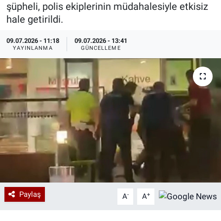
şüpheli, polis ekiplerinin müdahalesiyle etkisiz
Özel Haberler
Dünya
Haber Arşivi
hale getirildi.
09.07.2026 - 11:18
09.07.2026 - 13:41
Yazarlar
Medya
YAYINLANMA
GÜNCELLEME
Özel Haberler
Kadın
Erişim Bilgileri
Sağlık
Teknoloji
Ramazan
Paylaş
-
+
A
A