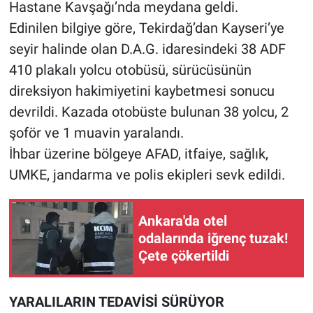
Hastane Kavşağı’nda meydana geldi.
Edinilen bilgiye göre, Tekirdağ’dan Kayseri’ye
seyir halinde olan D.A.G. idaresindeki 38 ADF
410 plakalı yolcu otobüsü, sürücüsünün
direksiyon hakimiyetini kaybetmesi sonucu
devrildi. Kazada otobüste bulunan 38 yolcu, 2
şoför ve 1 muavin yaralandı.
İhbar üzerine bölgeye AFAD, itfaiye, sağlık,
UMKE, jandarma ve polis ekipleri sevk edildi.
Ankara'da otel
odalarında iğrenç tuzak!
Çete çökertildi
YARALILARIN TEDAVİSİ SÜRÜYOR