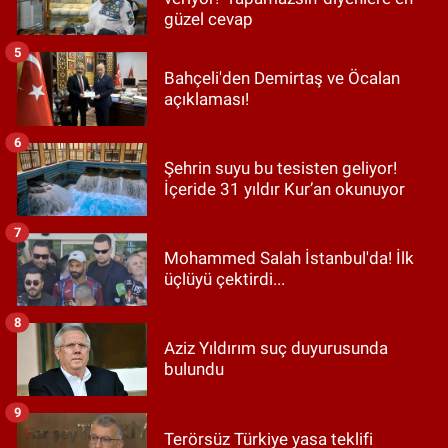
güzel cevap
5
Bahçeli'den Demirtaş ve Öcalan
açıklaması!
6
Şehrin suyu bu tesisten geliyor!
İçeride 31 yıldır Kur’an okunuyor
7
Mohammed Salah İstanbul'da! İlk
üçlüyü çektirdi...
8
Aziz Yıldırım suç duyurusunda
bulundu
9
Terörsüz Türkiye yasa teklifi