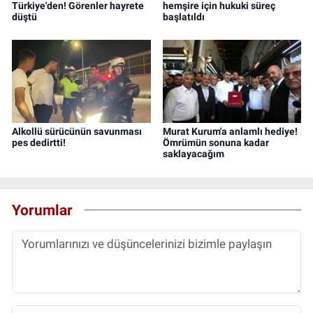
Türkiye'den! Görenler hayrete
hemşire için hukuki süreç
düştü
başlatıldı
Alkollü sürücünün savunması
Murat Kurum'a anlamlı hediye!
pes dedirtti!
Ömrümün sonuna kadar
saklayacağım
Yorumlar