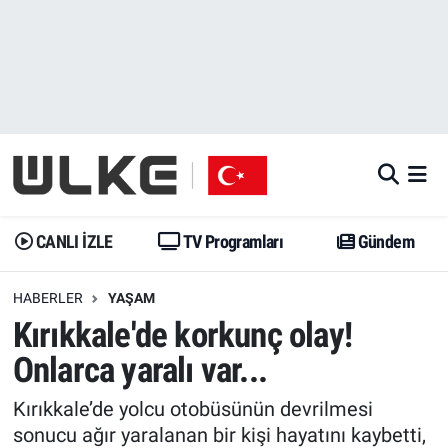
CANLI İZLE
CANLI YAYIN
Nöbetçi Eczaneler
TV Programları
TV Programları
Hava Durumu
Gündem
Gündem
İstanbul Namaz Vakitleri
Dünya
Trend
Trafik Durumu
CANLI İZLE
TV Programları
Gündem
Spor
Yaşam
Süper Lig Puan Durumu ve Fikstür
HABERLER
YAŞAM
Kırıkkale'de korkunç olay!
Erişim Bilgileri
Erişim Bilgileri
Erişim Bilgileri
Onlarca yaralı var...
Ekonomi
Spor
Tüm Manşetler
Kırıkkale’de yolcu otobüsünün devrilmesi
Trend
Ekonomi
Son Dakika Haberleri
sonucu ağır yaralanan bir kişi hayatını kaybetti,