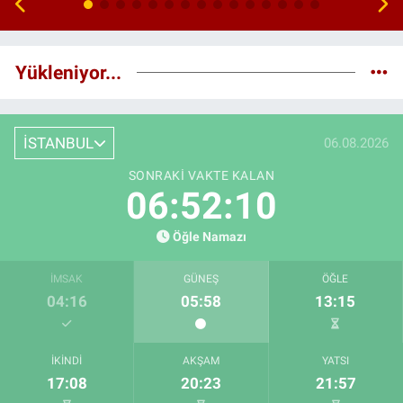
Yükleniyor...
İSTANBUL
06.08.2026
SONRAKI VAKTE KALAN
06:52:09
Öğle Namazı
İMSAK
GÜNEŞ
ÖĞLE
04:16
05:58
13:15
İKINDI
AKŞAM
YATSI
17:08
20:23
21:57