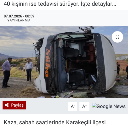
40 kişinin ise tedavisi sürüyor. İşte detaylar...
Özel Haberler
Dünya
Haber Arşivi
07.07.2026 - 08:59
YAYINLANMA
Yazarlar
Medya
Özel Haberler
Kadın
Erişim Bilgileri
Sağlık
Teknoloji
Paylaş
-
+
A
A
Ramazan
Kaza, sabah saatlerinde Karakeçili ilçesi