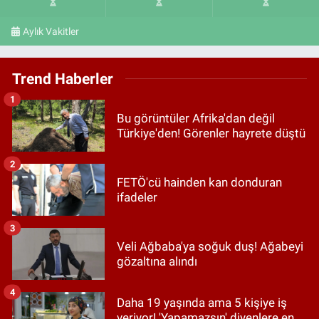
Aylık Vakitler
Trend Haberler
1
Bu görüntüler Afrika'dan değil
Türkiye'den! Görenler hayrete düştü
2
FETÖ'cü hainden kan donduran
ifadeler
3
Veli Ağbaba'ya soğuk duş! Ağabeyi
gözaltına alındı
4
Daha 19 yaşında ama 5 kişiye iş
veriyor! 'Yapamazsın' diyenlere en