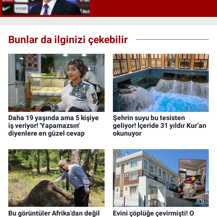
Bunlar da ilginizi çekebilir
Daha 19 yaşında ama 5 kişiye
Şehrin suyu bu tesisten
iş veriyor! 'Yapamazsın'
geliyor! İçeride 31 yıldır Kur’an
diyenlere en güzel cevap
okunuyor
Bu görüntüler Afrika'dan değil
Evini çöplüğe çevirmişti! O