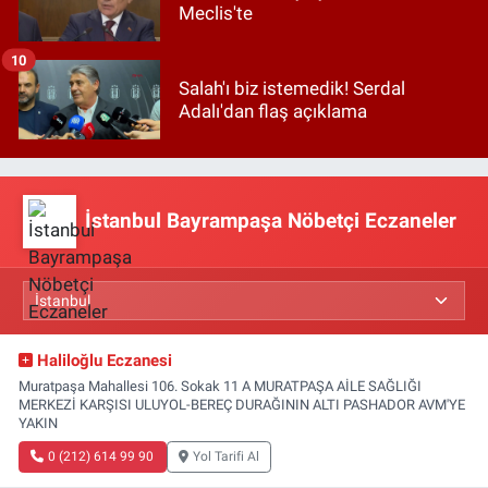
Meclis'te
10
Salah'ı biz istemedik! Serdal
Adalı'dan flaş açıklama
İstanbul Bayrampaşa Nöbetçi Eczaneler
Haliloğlu Eczanesi
Muratpaşa Mahallesi 106. Sokak 11 A MURATPAŞA AİLE SAĞLIĞI
MERKEZİ KARŞISI ULUYOL-BEREÇ DURAĞININ ALTI PASHADOR AVM'YE
YAKIN
0 (212) 614 99 90
Yol Tarifi Al