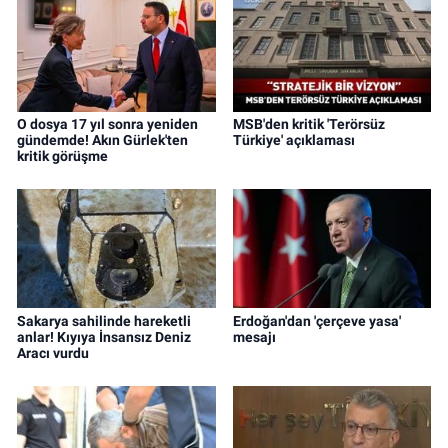
O dosya 17 yıl sonra yeniden
MSB'den kritik 'Terörsüz
gündemde! Akın Gürlek'ten
Türkiye' açıklaması
kritik görüşme
Sakarya sahilinde hareketli
Erdoğan'dan 'çerçeve yasa'
anlar! Kıyıya İnsansız Deniz
mesajı
Aracı vurdu