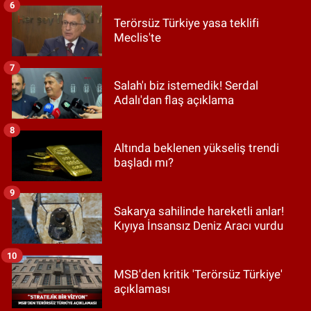
6
Terörsüz Türkiye yasa teklifi
Meclis'te
7
Salah'ı biz istemedik! Serdal
Adalı'dan flaş açıklama
8
Altında beklenen yükseliş trendi
başladı mı?
9
Sakarya sahilinde hareketli anlar!
Kıyıya İnsansız Deniz Aracı vurdu
10
MSB'den kritik 'Terörsüz Türkiye'
açıklaması