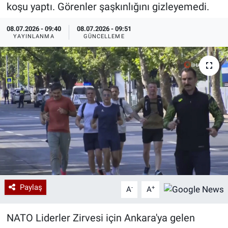
koşu yaptı. Görenler şaşkınlığını gizleyemedi.
Özel Haberler
Dünya
Haber Arşivi
08.07.2026 - 09:40
08.07.2026 - 09:51
YAYINLANMA
GÜNCELLEME
Yazarlar
Medya
Özel Haberler
Kadın
Erişim Bilgileri
Sağlık
Teknoloji
Paylaş
-
+
A
A
Ramazan
NATO Liderler Zirvesi için Ankara'ya gelen