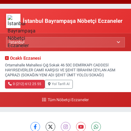
İstanbul Bayrampaşa Nöbetçi Eczaneler
Ocaklı Eczanesi
Ortamahalle Mahallesi Çığ Sokak 46 50C DEMİRKAPI CADDESİ
HAYIRSEVERLER CAMİİ KARŞISI VE ŞEHİT İBRAHİM CEYLAN ASM
ÇAPRAZI (SOKAĞIN YENİ ADI ŞEHİT ÜMİT YOLCU SOKAĞI)
0 (212) 612 25 55
Yol Tarifi Al
Tüm Nöbetçi Eczaneler