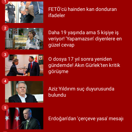
1
FETÖ'cü hainden kan donduran
ifadeler
2
Daha 19 yaşında ama 5 kişiye iş
veriyor! 'Yapamazsın' diyenlere en
güzel cevap
3
O dosya 17 yıl sonra yeniden
gündemde! Akın Gürlek'ten kritik
görüşme
4
Aziz Yıldırım suç duyurusunda
bulundu
5
Erdoğan'dan 'çerçeve yasa' mesajı