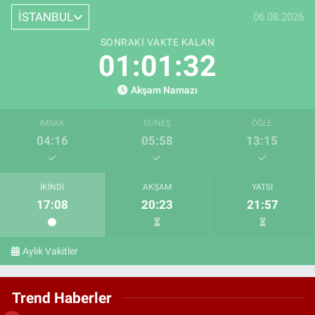
İSTANBUL
06.08.2026
SONRAKI VAKTE KALAN
01:01:31
Akşam Namazı
İMSAK
GÜNEŞ
ÖĞLE
04:16
05:58
13:15
İKINDI
AKŞAM
YATSI
17:08
20:23
21:57
Aylık Vakitler
Trend Haberler