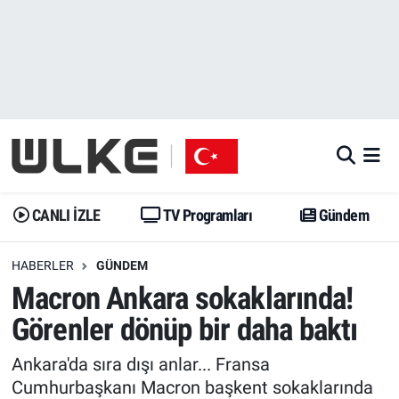
CANLI İZLE
CANLI YAYIN
Nöbetçi Eczaneler
TV Programları
TV Programları
Hava Durumu
Gündem
Gündem
İstanbul Namaz Vakitleri
Dünya
Trend
Trafik Durumu
CANLI İZLE
TV Programları
Gündem
Spor
Yaşam
Süper Lig Puan Durumu ve Fikstür
HABERLER
GÜNDEM
Macron Ankara sokaklarında!
Erişim Bilgileri
Erişim Bilgileri
Erişim Bilgileri
Görenler dönüp bir daha baktı
Ekonomi
Spor
Tüm Manşetler
Ankara'da sıra dışı anlar... Fransa
Trend
Ekonomi
Son Dakika Haberleri
Cumhurbaşkanı Macron başkent sokaklarında