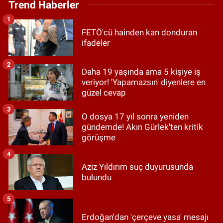
Trend Haberler
1
FETÖ'cü hainden kan donduran
ifadeler
2
Daha 19 yaşında ama 5 kişiye iş
veriyor! 'Yapamazsın' diyenlere en
güzel cevap
3
O dosya 17 yıl sonra yeniden
gündemde! Akın Gürlek'ten kritik
görüşme
4
Aziz Yıldırım suç duyurusunda
bulundu
5
Erdoğan'dan 'çerçeve yasa' mesajı