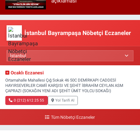
açıklaması
İstanbul Bayrampaşa Nöbetçi Eczaneler
Ocaklı Eczanesi
Ortamahalle Mahallesi Çığ Sokak 46 50C DEMİRKAPI CADDESİ
HAYIRSEVERLER CAMİİ KARŞISI VE ŞEHİT İBRAHİM CEYLAN ASM
ÇAPRAZI (SOKAĞIN YENİ ADI ŞEHİT ÜMİT YOLCU SOKAĞI)
0 (212) 612 25 55
Yol Tarifi Al
Tüm Nöbetçi Eczaneler