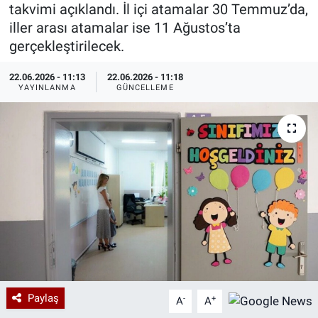
takvimi açıklandı. İl içi atamalar 30 Temmuz’da,
Özel Haberler
Dünya
Haber Arşivi
iller arası atamalar ise 11 Ağustos’ta
gerçekleştirilecek.
Yazarlar
Medya
22.06.2026 - 11:13
22.06.2026 - 11:18
YAYINLANMA
GÜNCELLEME
Özel Haberler
Kadın
Erişim Bilgileri
Sağlık
Teknoloji
Ramazan
Paylaş
-
+
A
A