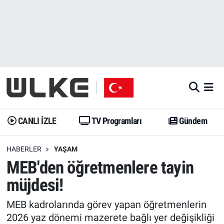
CANLI İZLE
CANLI YAYIN
Nöbetçi Eczaneler
TV Programları
TV Programları
Hava Durumu
Gündem
Gündem
İstanbul Namaz Vakitleri
Dünya
Trend
Trafik Durumu
CANLI İZLE
TV Programları
Gündem
Spor
Yaşam
Süper Lig Puan Durumu ve Fikstür
HABERLER
YAŞAM
MEB'den öğretmenlere tayin
Erişim Bilgileri
Erişim Bilgileri
Erişim Bilgileri
müjdesi!
Ekonomi
Spor
Tüm Manşetler
MEB kadrolarında görev yapan öğretmenlerin
Trend
Ekonomi
Son Dakika Haberleri
2026 yaz dönemi mazerete bağlı yer değişikliği