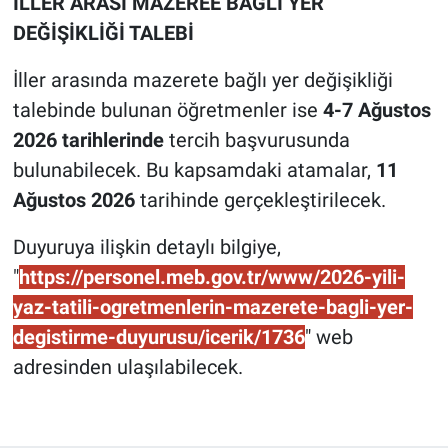
İLLER ARASI MAZEREE BAĞLI YER
DEĞİŞİKLİĞİ TALEBİ
İller arasında mazerete bağlı yer değişikliği
talebinde bulunan öğretmenler ise
4-7 Ağustos
2026 tarihlerinde
tercih başvurusunda
bulunabilecek. Bu kapsamdaki atamalar,
11
Ağustos 2026
tarihinde gerçekleştirilecek.
Duyuruya ilişkin detaylı bilgiye,
"
https://personel.meb.gov.tr/www/2026-yili-
yaz-tatili-ogretmenlerin-mazerete-bagli-yer-
degistirme-duyurusu/icerik/1736
" web
adresinden ulaşılabilecek.