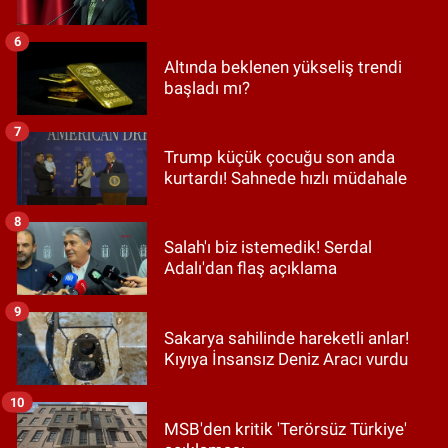
6
Altında beklenen yükseliş trendi
başladı mı?
7
Trump küçük çocuğu son anda
kurtardı! Sahnede hızlı müdahale
8
Salah'ı biz istemedik! Serdal
Adalı'dan flaş açıklama
9
Sakarya sahilinde hareketli anlar!
Kıyıya İnsansız Deniz Aracı vurdu
10
MSB'den kritik 'Terörsüz Türkiye'