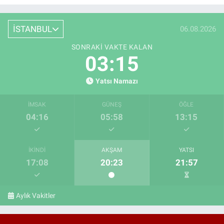
İSTANBUL
06.08.2026
SONRAKI VAKTE KALAN
03:14
Yatsı Namazı
İMSAK
GÜNEŞ
ÖĞLE
04:16
05:58
13:15
İKINDI
AKŞAM
YATSI
17:08
20:23
21:57
Aylık Vakitler