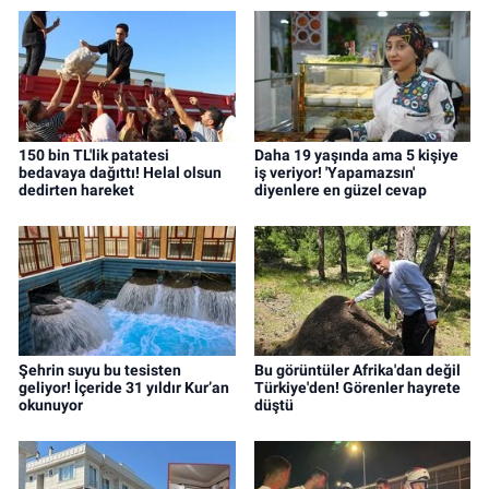
150 bin TL'lik patatesi
Daha 19 yaşında ama 5 kişiye
bedavaya dağıttı! Helal olsun
iş veriyor! 'Yapamazsın'
dedirten hareket
diyenlere en güzel cevap
Şehrin suyu bu tesisten
Bu görüntüler Afrika'dan değil
geliyor! İçeride 31 yıldır Kur’an
Türkiye'den! Görenler hayrete
okunuyor
düştü