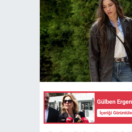
Gülben Ergen'
İçeriği Görüntül