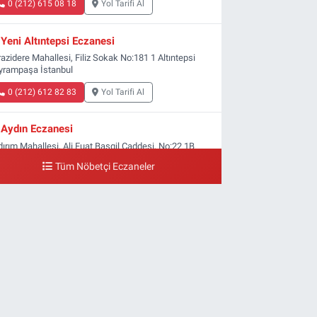
0 (212) 615 08 18
Yol Tarifi Al
Yeni Altıntepsi Eczanesi
azidere Mahallesi, Filiz Sokak No:181 1 Altıntepsi
yrampaşa İstanbul
0 (212) 612 82 83
Yol Tarifi Al
Aydın Eczanesi
dırım Mahallesi, Ali Fuat Başgil Caddesi, No:22 1B
ldırım Bayrampaşa İstanbul
Tüm Nöbetçi Eczaneler
0 (212) 618 00 51
Yol Tarifi Al