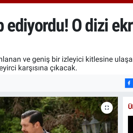
6660
BİS
13.7
p ediyordu! O dizi ek
BIT
64.8
anan ve geniş bir izleyici kitlesine ulaşan
irci karşısına çıkacak.
Ü