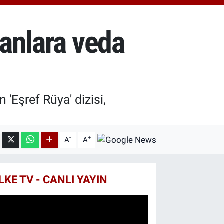
.55
%0
T100
79
%-14
ranlara veda
COIN
40,97
%-0.15
 'Eşref Rüya' dizisi,
-
+
A
A
LKE TV - CANLI YAYIN