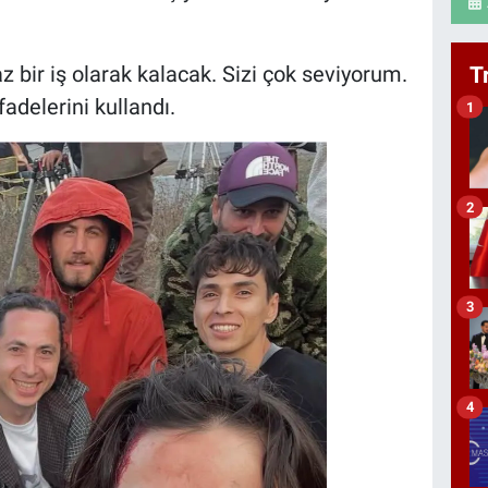
 bir iş olarak kalacak. Sizi çok seviyorum.
T
adelerini kullandı.
1
2
3
4