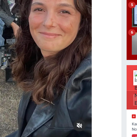
5
6
Ka
No