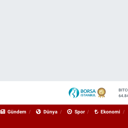
DOL
47,7
EUR
55,2
Gündem
Dünya
Spor
Ekonomi
STE
64,4
GRA