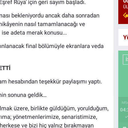
0
 'Eşref Rüya' için geri sayım başladı.
apması bekleniyordu ancak daha sonradan
e hikâyenin nasıl tamamlanacağı ve
ı ise adeta merak konusu...
Y
ınlanacak final bölümüyle ekranlara veda
ETTİ
ram hesabından teşekkür paylaşımı yaptı.
nin sonuna geldik…
İMS
lmak üzere, birlikte güldüğüm, yorulduğum,
04:
ıma; yönetmenlerimize, senaristimize,
erkese ve bizi hiç yalnız bırakmayan