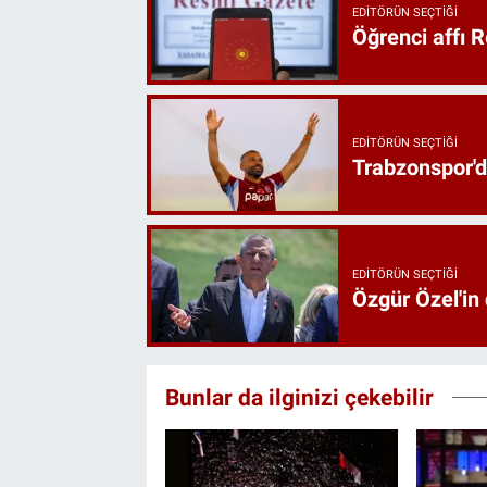
EDITÖRÜN SEÇTIĞI
Öğrenci affı 
EDITÖRÜN SEÇTIĞI
Trabzonspor'd
EDITÖRÜN SEÇTIĞI
Özgür Özel'in
Bunlar da ilginizi çekebilir