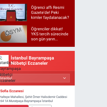
Öğrenci affı Resmi
Gazete'de! Peki
kimler faydalanacak?
Öğrenciler dikkat!
YKS tercih sürecinde
son gün yarın...
İstanbul Bayrampaşa
Nöbetçi Eczaneler
Sofia Eczanesi
rtaltepe Mahallesi, Şehit Ömer Halisdemir Caddesi
:64 1A Muratpaşa Bayrampaşa İstanbul