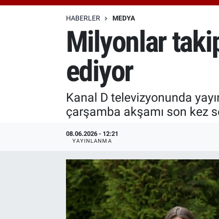
Özel Haberler
Dünya
Haber Arşivi
HABERLER
MEDYA
Milyonlar taki
Yazarlar
Medya
ediyor
Özel Haberler
Kadın
Kanal D televizyonunda yayınl
çarşamba akşamı son kez sey
Erişim Bilgileri
08.06.2026 - 12:21
Sağlık
YAYINLANMA
Teknoloji
Ramazan