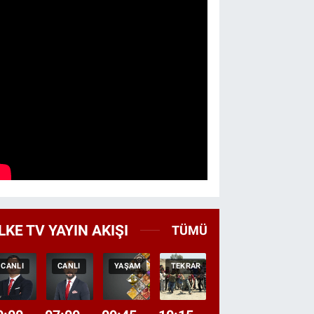
LKE TV YAYIN AKIŞI
TÜMÜ
CANLI
CANLI
YAŞAM
TEKRAR
GEZI
BELGES