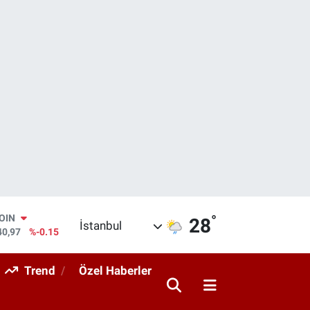
°
AR
28
İstanbul
436
%0.18
O
510
%0.32
Trend
Özel Haberler
RLİN
811
%0.38
M ALTIN