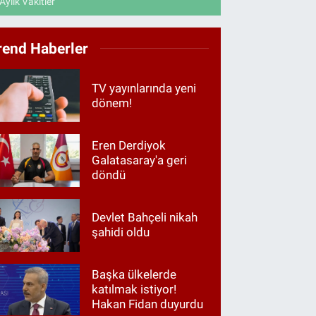
Aylık Vakitler
rend Haberler
TV yayınlarında yeni
dönem!
Eren Derdiyok
Galatasaray'a geri
döndü
Devlet Bahçeli nikah
şahidi oldu
Başka ülkelerde
katılmak istiyor!
Hakan Fidan duyurdu