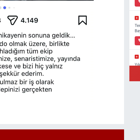
Ter
Ba
Yıl
Yı