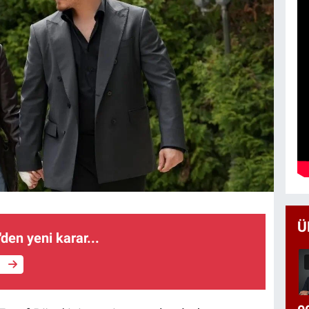
Ü
den yeni karar...
e