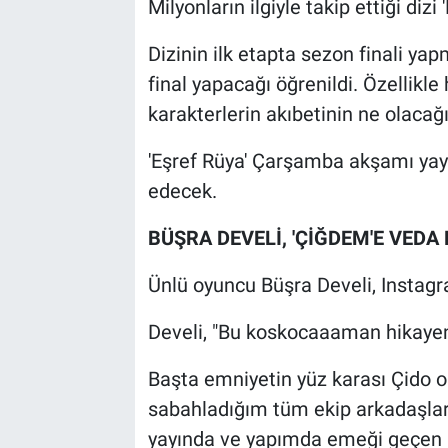
Milyonların ilgiyle takip ettiği dizi
Dizinin ilk etapta sezon finali y
final yapacağı öğrenildi. Özellikl
karakterlerin akıbetinin ne olacağ
'Eşref Rüya' Çarşamba akşamı yay
edecek.
BÜŞRA DEVELİ, 'ÇİĞDEM'E VEDA 
Ünlü oyuncu Büşra Develi, Instag
Develi, "Bu koskocaaaman hikaye
Başta emniyetin yüz karası Çido o
sabahladığım tüm ekip arkadaşlar
yayında ve yapımda emeği geçen h