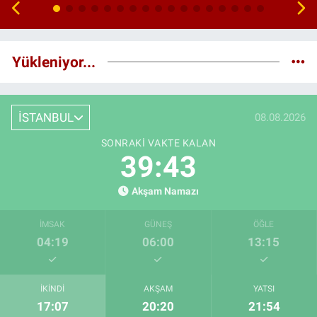
Yükleniyor...
İSTANBUL
08.08.2026
SONRAKI VAKTE KALAN
39:42
Akşam Namazı
İMSAK
GÜNEŞ
ÖĞLE
04:19
06:00
13:15
İKINDI
AKŞAM
YATSI
17:07
20:20
21:54