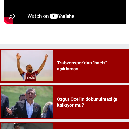
Trabzonspor'dan "haciz"
açıklaması
Özgür Özel'in dokunulmazlığı
kalkıyor mu?