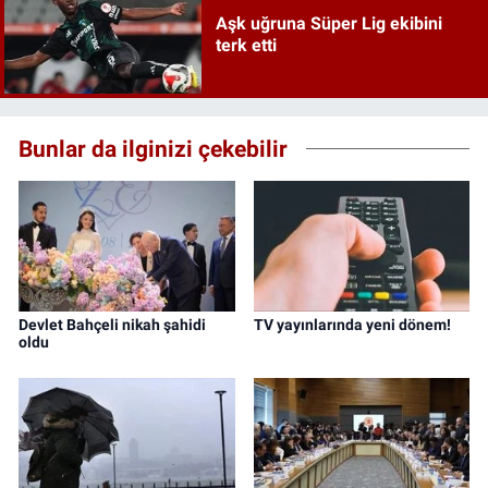
Aşk uğruna Süper Lig ekibini
terk etti
Bunlar da ilginizi çekebilir
Devlet Bahçeli nikah şahidi
TV yayınlarında yeni dönem!
oldu