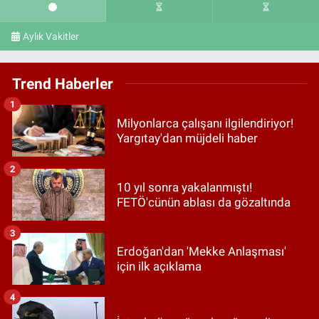
Aylık Vakitler
Trend Haberler
1
Milyonlarca çalışanı ilgilendiriyor!
Yargıtay'dan müjdeli haber
2
10 yıl sonra yakalanmıştı!
FETÖ'cünün ablası da gözaltında
3
Erdoğan'dan 'Mekke Anlaşması'
için ilk açıklama
4