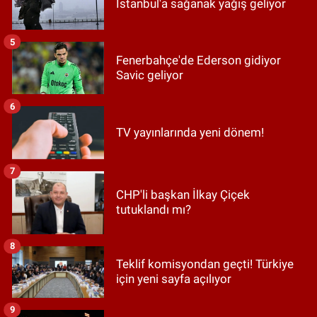
İstanbul'a sağanak yağış geliyor
5
Fenerbahçe'de Ederson gidiyor
Savic geliyor
6
TV yayınlarında yeni dönem!
7
CHP'li başkan İlkay Çiçek
tutuklandı mı?
8
Teklif komisyondan geçti! Türkiye
için yeni sayfa açılıyor
9