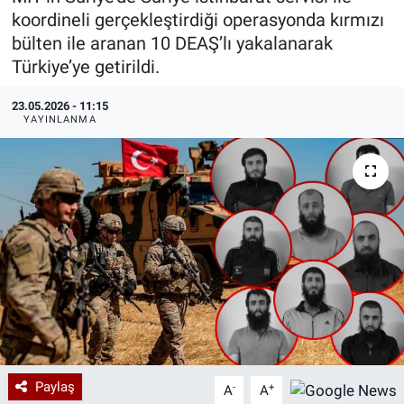
koordineli gerçekleştirdiği operasyonda kırmızı
Özel Haberler
Dünya
Haber Arşivi
bülten ile aranan 10 DEAŞ’lı yakalanarak
Türkiye’ye getirildi.
Yazarlar
Medya
23.05.2026 - 11:15
YAYINLANMA
Özel Haberler
Kadın
Erişim Bilgileri
Sağlık
Teknoloji
Ramazan
Paylaş
-
+
A
A