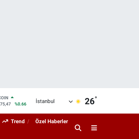
°
LAR
26
İstanbul
5971
%0.05
RO
1336
%0.18
Trend
Özel Haberler
RLİN
2534
%0.22
M ALTIN