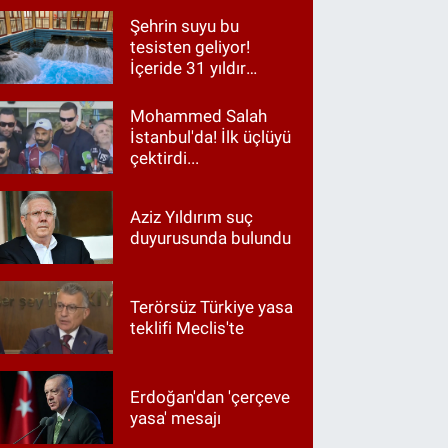
Şehrin suyu bu
tesisten geliyor!
İçeride 31 yıldır
Kur’an okunuyor
Mohammed Salah
İstanbul'da! İlk üçlüyü
çektirdi...
Aziz Yıldırım suç
duyurusunda bulundu
Terörsüz Türkiye yasa
teklifi Meclis'te
Erdoğan'dan 'çerçeve
yasa' mesajı