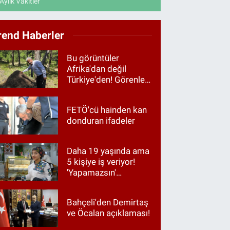
Aylık Vakitler
rend Haberler
Bu görüntüler
Afrika'dan değil
Türkiye'den! Görenler
hayrete düştü
FETÖ'cü hainden kan
donduran ifadeler
Daha 19 yaşında ama
5 kişiye iş veriyor!
'Yapamazsın'
diyenlere en güzel
cevap
Bahçeli'den Demirtaş
ve Öcalan açıklaması!