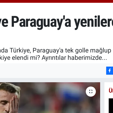
651
BİS
13.
ye Paraguay'a yenile
BIT
64.
a Türkiye, Paraguay'a tek golle mağlup 
kiye elendi mi? Ayrıntılar haberimizde...
Ü