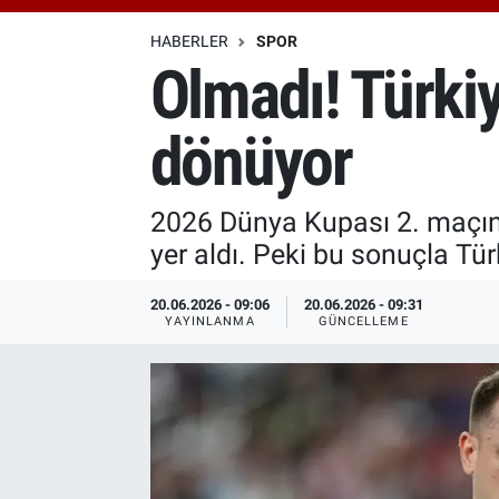
Özel Haberler
Dünya
Haber Arşivi
HABERLER
SPOR
Olmadı! Türki
Yazarlar
Medya
dönüyor
Özel Haberler
Kadın
2026 Dünya Kupası 2. maçınd
yer aldı. Peki bu sonuçla Tür
Erişim Bilgileri
20.06.2026 - 09:06
20.06.2026 - 09:31
Sağlık
YAYINLANMA
GÜNCELLEME
Teknoloji
Ramazan