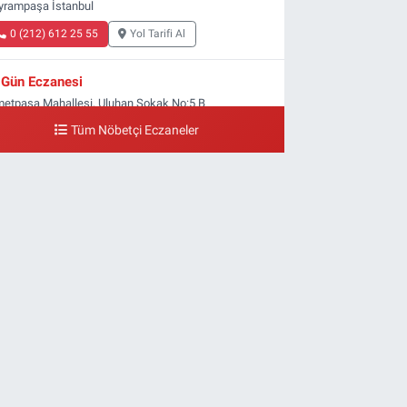
yrampaşa İstanbul
0 (212) 612 25 55
Yol Tarifi Al
Gün Eczanesi
metpaşa Mahallesi, Uluhan Sokak No:5 B
yrampaşa İstanbul
Tüm Nöbetçi Eczaneler
0 (212) 613 41 57
Yol Tarifi Al
Ellinci Yıl Eczanesi
ldırım Mahallesi, Mostar Sokak No:4 A Yıldırım
yrampaşa İstanbul
0 (212) 640 11 57
Yol Tarifi Al