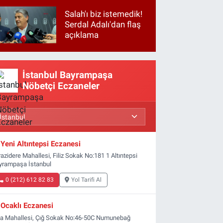
Salah'ı biz istemedik!
Serdal Adalı'dan flaş
açıklama
İstanbul Bayrampaşa
Nöbetçi Eczaneler
Yeni Altıntepsi Eczanesi
azidere Mahallesi, Filiz Sokak No:181 1 Altıntepsi
yrampaşa İstanbul
0 (212) 612 82 83
Yol Tarifi Al
Ocaklı Eczanesi
ta Mahallesi, Çığ Sokak No:46-50C Numunebağ