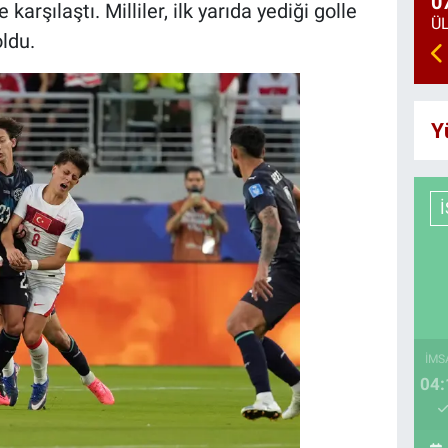
0
arşılaştı. Milliler, ilk yarıda yediği golle
ldu.
Y
İMS
04: