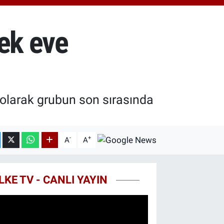
8.23
%0.39
T100
703
%0
rek eve
COIN
475,47
%0.66
olarak grubun son sırasında
-
+
A
A
LKE TV - CANLI YAYIN