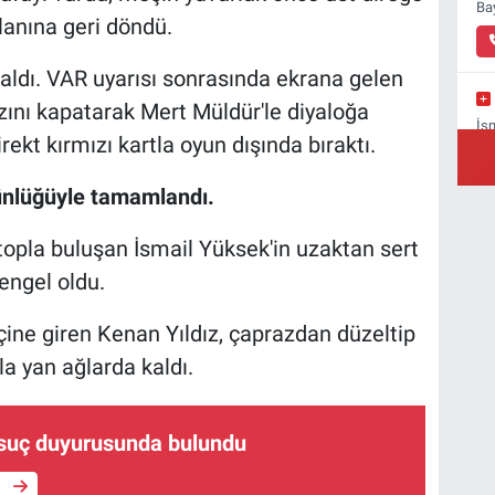
Ba
lanına geri döndü.
aldı. VAR uyarısı sonrasında ekrana gelen
ını kapatarak Mert Müldür'le diyaloğa
İs
ekt kırmızı kartla oyun dışında bıraktı.
Ba
tünlüğüyle tamamlandı.
topla buluşan İsmail Yüksek'in uzaktan sert
Yı
engel oldu.
Ba
çine giren Kenan Yıldız, çaprazdan düzeltip
la yan ağlarda kaldı.
m suç duyurusunda bulundu
e