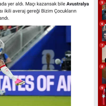
5
ada yer aldı. Maçı kazansak bile
Avustralya
ı ikili averaj gereği Bizim Çocukların
andı.
6
7
8
9