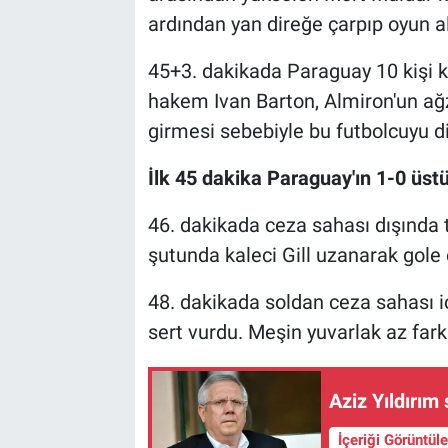
ardından yan direğe çarpıp oyun a
45+3. dakikada Paraguay 10 kişi k
hakem Ivan Barton, Almiron'un ağz
girmesi sebebiyle bu futbolcuyu dir
İlk 45 dakika Paraguay'ın 1-0 üs
46. dakikada ceza sahası dışında 
şutunda kaleci Gill uzanarak gole 
48. dakikada soldan ceza sahası i
sert vurdu. Meşin yuvarlak az fark
Aziz Yıldırı
İçeriği Görüntül