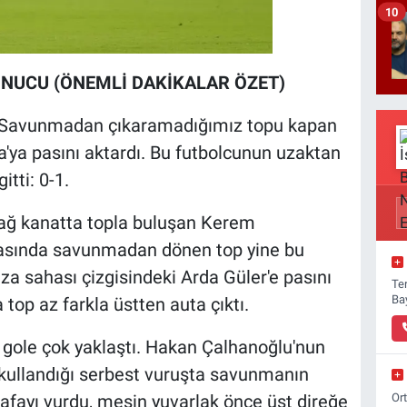
10
ONUCU (ÖNEMLİ DAKİKALAR ÖZET)
. Savunmadan çıkaramadığımız topu kapan
a'ya pasını aktardı. Bu futbolcunun uzaktan
itti: 0-1.
. Sağ kanatta topla buluşan Kerem
tasında savunmadan dönen top yine bu
za sahası çizgisindeki Arda Güler'e pasını
Ter
Ba
top az farkla üstten auta çıktı.
ı gole çok yaklaştı. Hakan Çalhanoğlu'nun
 kullandığı serbest vuruşta savunmanın
Or
afayı vurdu, meşin yuvarlak önce üst direğe