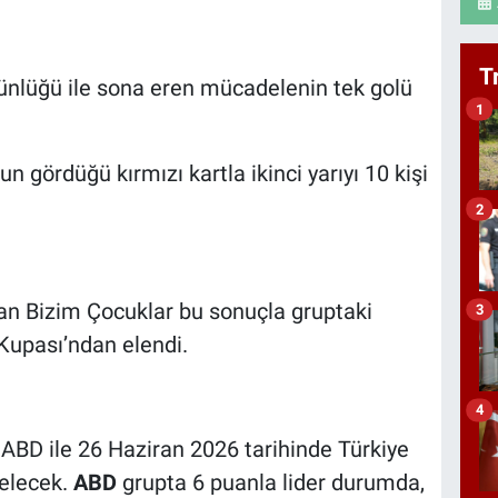
T
üstünlüğü ile sona eren mücadelenin tek golü
1
 gördüğü kırmızı kartla ikinci yarıyı 10 kişi
2
an Bizim Çocuklar bu sonuçla gruptaki
3
 Kupası’ndan elendi.
4
 ABD ile 26 Haziran 2026 tarihinde Türkiye
gelecek.
ABD
grupta 6 puanla lider durumda,