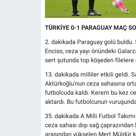
TÜRKİYE 0-1 PARAGUAY MAÇ S
2. dakikada Paraguay golü buldu
Enciso, ceza yayı önündeki Galarz
sert şutunda top köşeden filelere g
13. dakikada milliler etkili geldi
Aktürkoğlu'nun ceza sahasına or
futbolcuda kaldı. Kerem bu kez ce
aktardı. Bu futbolcunun vuruşunda 
35. dakikada A Milli Futbol Takım
ceza sahası dışı sağ çaprazından
arasından yükselen Mert Müldür k