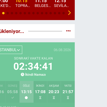
7:00
10:15
11:15
12:15
13:00
13:45
ÜLKE'DE BU SABAH
TOPRAKTAN SOFRAYA
BELGESEL: "ÜLKE'NİN ALIN TERİ"
SEVİLAY SUNGUR İLE ELİMİN BEREKETİ
ÖĞLE AJANSI
ÜLKE'DEN HABE
ükleniyor...
İSTANBUL
06.08.2026
SONRAKI VAKTE KALAN
02:34:40
İkindi Namazı
AK
GÜNEŞ
ÖĞLE
İKINDI
AKŞAM
YATSI
16
05:58
13:15
17:08
20:23
21:57