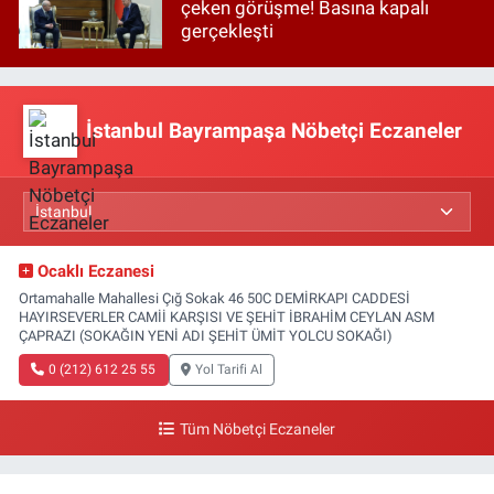
çeken görüşme! Basına kapalı
gerçekleşti
İstanbul Bayrampaşa Nöbetçi Eczaneler
Ocaklı Eczanesi
Ortamahalle Mahallesi Çığ Sokak 46 50C DEMİRKAPI CADDESİ
HAYIRSEVERLER CAMİİ KARŞISI VE ŞEHİT İBRAHİM CEYLAN ASM
ÇAPRAZI (SOKAĞIN YENİ ADI ŞEHİT ÜMİT YOLCU SOKAĞI)
0 (212) 612 25 55
Yol Tarifi Al
Tüm Nöbetçi Eczaneler