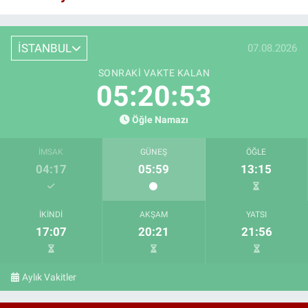
İSTANBUL
07.08.2026
SONRAKI VAKTE KALAN
05:20:52
Öğle Namazı
İMSAK
GÜNEŞ
ÖĞLE
04:17
05:59
13:15
İKINDI
AKŞAM
YATSI
17:07
20:21
21:56
Aylık Vakitler