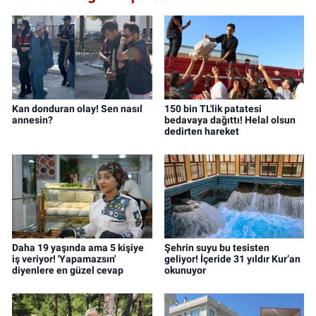
Kan donduran olay! Sen nasıl
150 bin TL'lik patatesi
annesin?
bedavaya dağıttı! Helal olsun
dedirten hareket
Daha 19 yaşında ama 5 kişiye
Şehrin suyu bu tesisten
iş veriyor! 'Yapamazsın'
geliyor! İçeride 31 yıldır Kur’an
diyenlere en güzel cevap
okunuyor