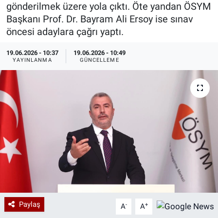
gönderilmek üzere yola çıktı. Öte yandan ÖSYM
Özel Haberler
Dünya
Haber Arşivi
Başkanı Prof. Dr. Bayram Ali Ersoy ise sınav
öncesi adaylara çağrı yaptı.
Yazarlar
Medya
19.06.2026 - 10:37
19.06.2026 - 10:49
YAYINLANMA
GÜNCELLEME
Özel Haberler
Kadın
Erişim Bilgileri
Sağlık
Teknoloji
Ramazan
Paylaş
-
+
A
A