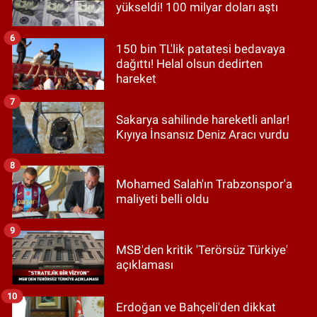
yükseldi! 100 milyar doları aştı
6
150 bin TL'lik patatesi bedavaya
dağıttı! Helal olsun dedirten
hareket
7
Sakarya sahilinde hareketli anlar!
Kıyıya İnsansız Deniz Aracı vurdu
8
Mohamed Salah'ın Trabzonspor'a
maliyeti belli oldu
9
MSB'den kritik 'Terörsüz Türkiye'
açıklaması
10
Erdoğan ve Bahçeli'den dikkat