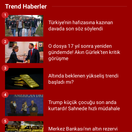
Trend Haberler
1
Türkiye’nin hafızasına kazınan
davada son söz söylendi
2
O dosya 17 yıl sonra yeniden
gündemde! Akın Gürlek'ten kritik
görüşme
3
Altında beklenen yükseliş trendi
başladı mı?
4
Trump küçük çocuğu son anda
kurtardı! Sahnede hızlı müdahale
5
Merkez Bankası'nın altın rezervi