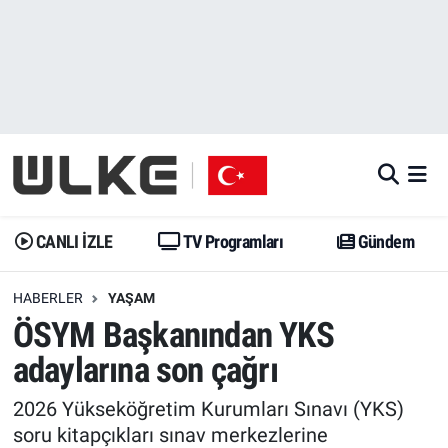
CANLI İZLE
CANLI YAYIN
Nöbetçi Eczaneler
TV Programları
TV Programları
Hava Durumu
Gündem
Gündem
İstanbul Namaz Vakitleri
Dünya
Trend
Trafik Durumu
CANLI İZLE
TV Programları
Gündem
Spor
Yaşam
Süper Lig Puan Durumu ve Fikstür
HABERLER
YAŞAM
ÖSYM Başkanından YKS
Erişim Bilgileri
Erişim Bilgileri
Erişim Bilgileri
adaylarına son çağrı
Ekonomi
Spor
Tüm Manşetler
2026 Yükseköğretim Kurumları Sınavı (YKS)
Trend
Ekonomi
Son Dakika Haberleri
soru kitapçıkları sınav merkezlerine