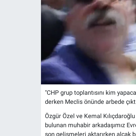
"CHP grup toplantısını kim yapac
derken Meclis önünde arbede çıktı
Özgür Özel ve Kemal Kılıçdaroğlu d
bulunan muhabir arkadaşımız Evr
son gelişmeleri aktarırken alçak bi