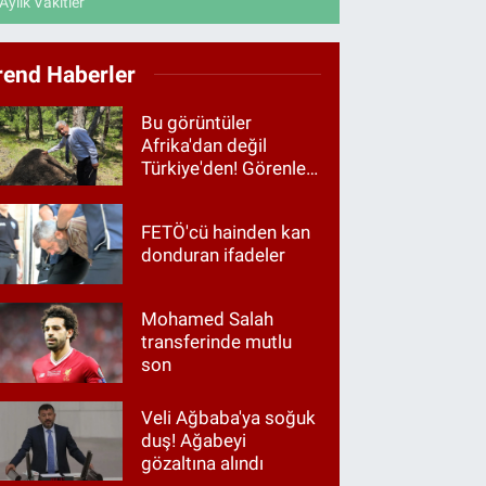
Aylık Vakitler
rend Haberler
Bu görüntüler
Afrika'dan değil
Türkiye'den! Görenler
hayrete düştü
FETÖ'cü hainden kan
donduran ifadeler
Mohamed Salah
transferinde mutlu
son
Veli Ağbaba'ya soğuk
duş! Ağabeyi
gözaltına alındı