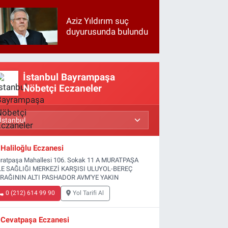
Aziz Yıldırım suç
duyurusunda bulundu
İstanbul Bayrampaşa
Nöbetçi Eczaneler
Haliloğlu Eczanesi
ratpaşa Mahallesi 106. Sokak 11 A MURATPAŞA
LE SAĞLIĞI MERKEZİ KARŞISI ULUYOL-BEREÇ
RAĞININ ALTI PASHADOR AVM'YE YAKIN
0 (212) 614 99 90
Yol Tarifi Al
Cevatpaşa Eczanesi