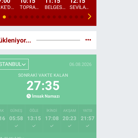
7:00
10:15
11:15
12:15
13:00
13:45
ÜLKE'DE BU SABAH
TOPRAKTAN SOFRAYA
BELGESEL: "ÜLKE'NİN ALIN TERİ"
SEVİLAY SUNGUR İLE ELİMİN BEREKETİ
ÖĞLE AJANSI
ÜLKE'DEN HABE
ükleniyor...
İSTANBUL
06.08.2026
SONRAKI VAKTE KALAN
27:34
İmsak Namazı
AK
GÜNEŞ
ÖĞLE
İKINDI
AKŞAM
YATSI
16
05:58
13:15
17:08
20:23
21:57