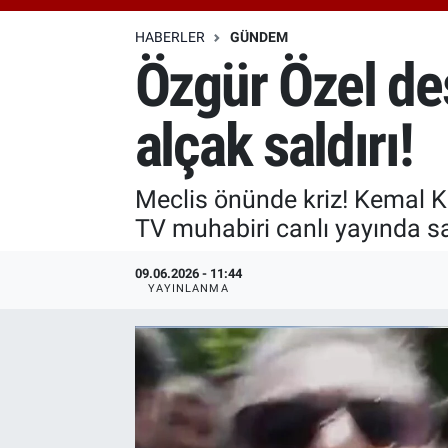
Özel Haberler
Dünya
Haber Arşivi
HABERLER
GÜNDEM
Özgür Özel de
Yazarlar
Medya
alçak saldırı!
Özel Haberler
Kadın
Meclis önünde kriz! Kemal Kı
TV muhabiri canlı yayında sald
Erişim Bilgileri
09.06.2026 - 11:44
Sağlık
YAYINLANMA
Teknoloji
Ramazan