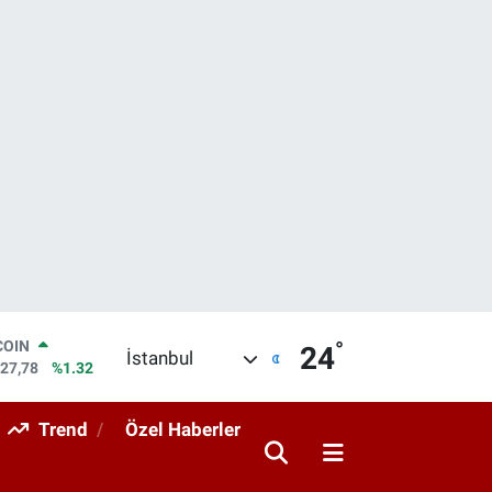
°
LAR
24
İstanbul
5894
%0.08
RO
0398
%-0.02
Trend
Özel Haberler
RLİN
1581
%0.16
M ALTIN