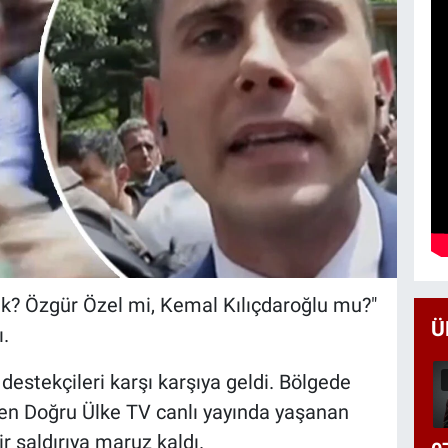
ak? Özgür Özel mi, Kemal Kılıçdaroğlu mu?"
Ü
.
estekçileri karşı karşıya geldi. Bölgede
en Doğru Ülke TV canlı yayında yaşanan
r saldırıya maruz kaldı.