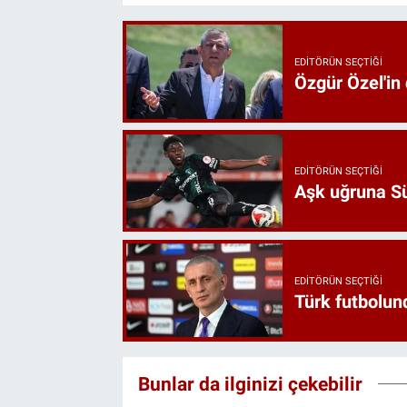
EDITÖRÜN SEÇTIĞI
Özgür Özel'in
EDITÖRÜN SEÇTIĞI
Aşk uğruna Süp
EDITÖRÜN SEÇTIĞI
Türk futbolund
Bunlar da ilginizi çekebilir