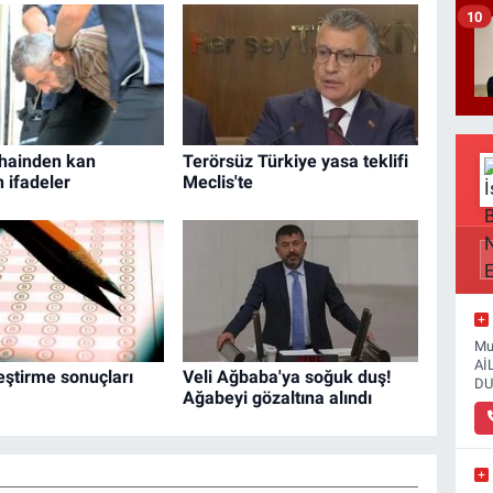
10
hainden kan
Terörsüz Türkiye yasa teklifi
 ifadeler
Meclis'te
Mu
Aİ
eştirme sonuçları
Veli Ağbaba'ya soğuk duş!
DU
Ağabeyi gözaltına alındı