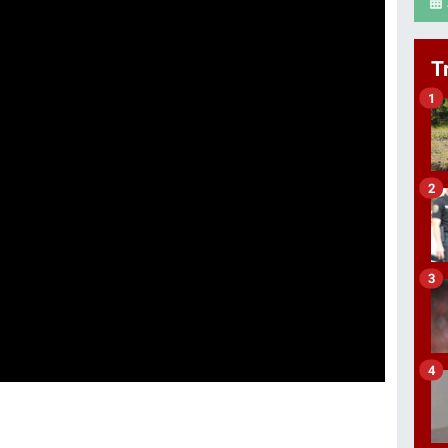
T
1
2
3
4