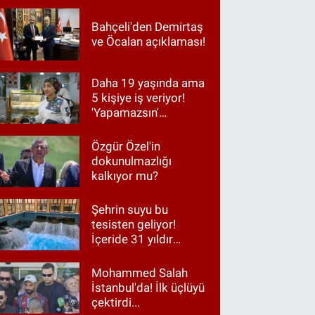
Bahçeli'den Demirtaş
ve Öcalan açıklaması!
Daha 19 yaşında ama
5 kişiye iş veriyor!
'Yapamazsın'
diyenlere en güzel
cevap
Özgür Özel'in
dokunulmazlığı
kalkıyor mu?
Şehrin suyu bu
tesisten geliyor!
İçeride 31 yıldır
Kur’an okunuyor
Mohammed Salah
İstanbul'da! İlk üçlüyü
çektirdi...