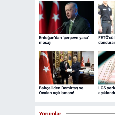
Erdoğan'dan 'çerçeve yasa'
FETÖ'cü 
mesajı
donduran
Bahçeli'den Demirtaş ve
LGS yerl
Öcalan açıklaması!
açıklandı
Yorumlar