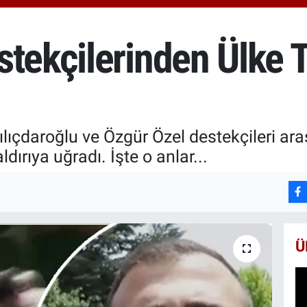
652
BİS
13.
stekçilerinden Ülke 
BIT
64.
lıçdaroğlu ve Özgür Özel destekçileri ar
ırıya uğradı. İşte o anlar...
Ü