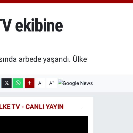
7.85
%0.54
T100
703
%11
TV ekibine
COIN
927,78
%1.32
asında arbede yaşandı. Ülke
-
+
A
A
LKE TV - CANLI YAYIN