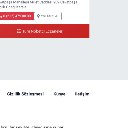
vatpaşa Mahallesi Millet Caddesi 209 Cevatpaşa
ğlık Ocağı Karşısı
0 (212) 479 80 00
Yol Tarifi Al
Tüm Nöbetçi Eczaneler
Gizlilik Sözleşmesi
Künye
İletişim
zlı bir şekilde izleyicisine sunar.