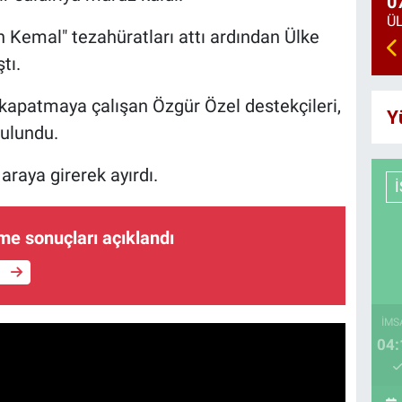
0
n Kemal" tezahüratları attı ardından Ülke
tı.
kapatmaya çalışan Özgür Özel destekçileri,
Y
bulundu.
 araya girerek ayırdı.
me sonuçları açıklandı
e
İMS
04: