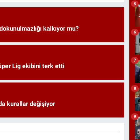
5
 dokunulmazlığı kalkıyor mu?
6
7
er Lig ekibini terk etti
8
a kurallar değişiyor
9