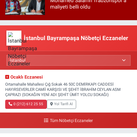
Mohamed Salah'ın Trabzonspor'a
maliyeti belli oldu
İstanbul Bayrampaşa Nöbetçi Eczaneler
Ocaklı Eczanesi
Ortamahalle Mahallesi Çığ Sokak 46 50C DEMİRKAPI CADDESİ
HAYIRSEVERLER CAMİİ KARŞISI VE ŞEHİT İBRAHİM CEYLAN ASM
ÇAPRAZI (SOKAĞIN YENİ ADI ŞEHİT ÜMİT YOLCU SOKAĞI)
0 (212) 612 25 55
Yol Tarifi Al
Tüm Nöbetçi Eczaneler