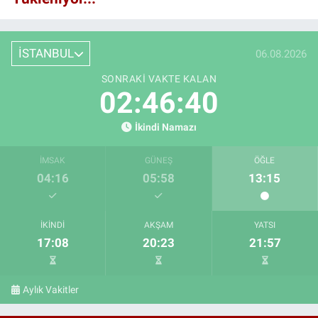
İSTANBUL
06.08.2026
SONRAKI VAKTE KALAN
02:46:39
İkindi Namazı
İMSAK
GÜNEŞ
ÖĞLE
04:16
05:58
13:15
İKINDI
AKŞAM
YATSI
17:08
20:23
21:57
Aylık Vakitler