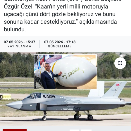
Özgür Özel, "Kaan'ın yerli milli motoruyla
Özel Haberler
Dünya
Haber Arşivi
uçacağı günü dört gözle bekliyoruz ve bunu
sonuna kadar destekliyoruz.” açıklamasında
Yazarlar
Medya
bulundu.
Özel Haberler
07.05.2026 - 15:37
07.05.2026 - 17:18
YAYINLANMA
GÜNCELLEME
Kadın
Erişim Bilgileri
Sağlık
Teknoloji
Ramazan