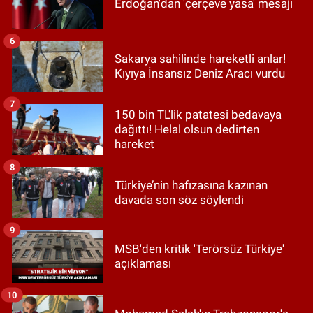
Erdoğan'dan 'çerçeve yasa' mesajı
6
Sakarya sahilinde hareketli anlar!
Kıyıya İnsansız Deniz Aracı vurdu
7
150 bin TL'lik patatesi bedavaya
dağıttı! Helal olsun dedirten
hareket
8
Türkiye’nin hafızasına kazınan
davada son söz söylendi
9
MSB'den kritik 'Terörsüz Türkiye'
açıklaması
10