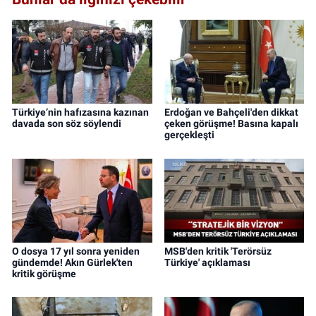
Türkiye’nin hafızasına kazınan
Erdoğan ve Bahçeli'den dikkat
davada son söz söylendi
çeken görüşme! Basına kapalı
gerçekleşti
O dosya 17 yıl sonra yeniden
MSB'den kritik 'Terörsüz
gündemde! Akın Gürlek'ten
Türkiye' açıklaması
kritik görüşme