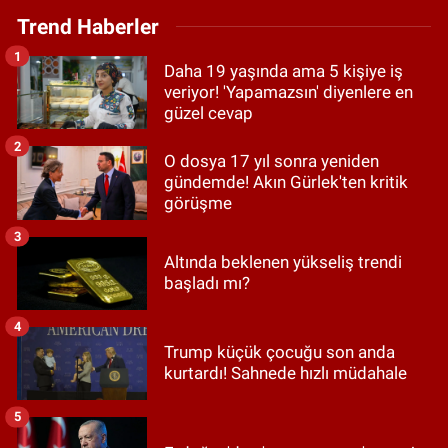
Trend Haberler
1
Daha 19 yaşında ama 5 kişiye iş
veriyor! 'Yapamazsın' diyenlere en
güzel cevap
2
O dosya 17 yıl sonra yeniden
gündemde! Akın Gürlek'ten kritik
görüşme
3
Altında beklenen yükseliş trendi
başladı mı?
4
Trump küçük çocuğu son anda
kurtardı! Sahnede hızlı müdahale
5