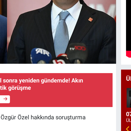
Ü
ıl sonra yeniden gündemde! Akın
itik görüşme
e
0
, Özgür Özel hakkında soruşturma