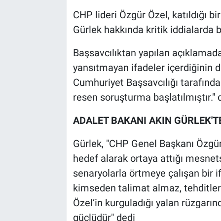
CHP lideri Özgür Özel, katıldığı b
Gürlek hakkında kritik iddialarda
Başsavcılıktan yapılan açıklamada 
yansıtmayan ifadeler içerdiğinin d
Cumhuriyet Başsavcılığı tarafın
resen soruşturma başlatılmıştır." d
ADALET BAKANI AKIN GÜRLEK'
Gürlek, "CHP Genel Başkanı Özgür 
hedef alarak ortaya attığı mesnets
senaryolarla örtmeye çalışan bir if
kimseden talimat almaz, tehditle
Özel’in kurguladığı yalan rüzgar
güçlüdür" dedi