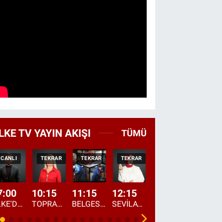
LKE TV YAYIN AKIŞI
TÜMÜ
CANLI
TEKRAR
TEKRAR
TEKRAR
CANLI
HABER
7:00
10:15
11:15
12:15
13:00
13:45
ÜLKE'DE BU SABAH
TOPRAKTAN SOFRAYA
BELGESEL: "ÜLKE'NİN ALIN TERİ"
SEVİLAY SUNGUR İLE ELİMİN BEREKETİ
ÖĞLE AJANSI
ÜLKE'DEN HABE