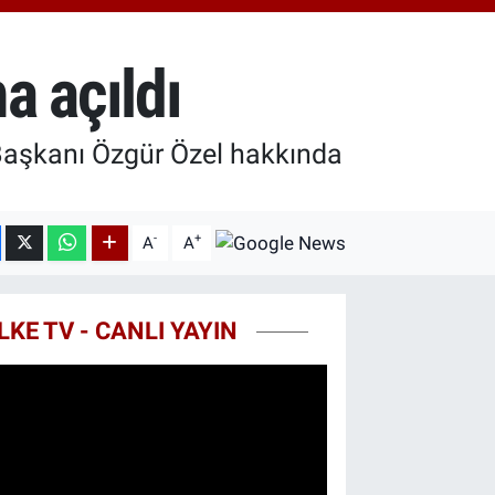
18.49
%2.12
ST100
.773
%-19
a açıldı
TCOIN
.130,04
%1.2
 Başkanı Özgür Özel hakkında
-
+
A
A
LKE TV - CANLI YAYIN