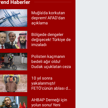
rend Haberler
Muğla'da korkutan
deprem! AFAD'dan
açıklama
Bölgede dengeler
değişecek! Türkiye de
imzaladı
Polisten kaçmanın
bedeli ağır oldu!
Dudak uçuklatan ceza
10 yıl sonra
yakalanmıştı!
FETÖ'cünün ablası da
gözaltında
AHBAP Derneği için
yolun sonu! Yeni