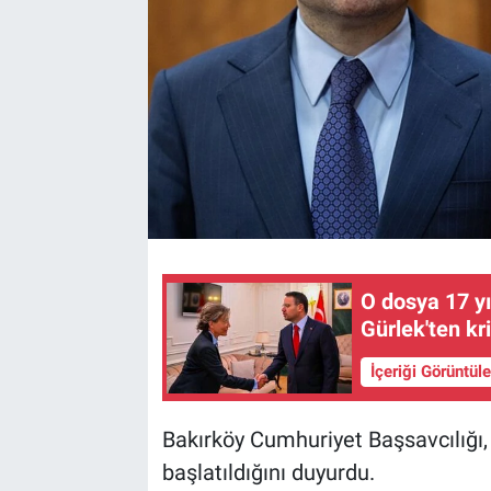
O dosya 17 y
Gürlek'ten kr
İçeriği Görüntül
Bakırköy Cumhuriyet Başsavcılığı
başlatıldığını duyurdu.