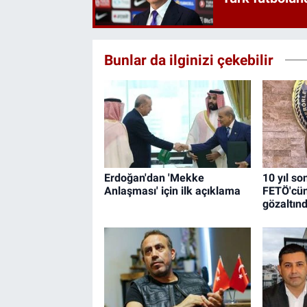
Bunlar da ilginizi çekebilir
Erdoğan'dan 'Mekke
10 yıl so
Anlaşması' için ilk açıklama
FETÖ'cün
gözaltın