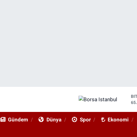
DO
47
EU
55
Gündem
Dünya
Spor
Ekonomi
ST
64
GR