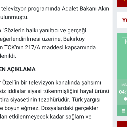
ir televizyon programında Adalet Bakanı Akın
 bulunmuştu.
Y
"Sözlerin halkı yanıltıcı ve gerçeği
eğerlendirilmesi üzerine, Bakırköy
dan TCK'nın 217/A maddesi kapsamında
enildi.
TEN AÇIKLAMA
Özel’in bir televizyon kanalında şahsımı
İMS
iz iddialar siyasi tükenmişliğini hayal ürünü
04:
tira siyasetinin tezahürüdür. Türk yargısı
re boyun eğmez. Dosyalardaki gerçekler
ından etkilenmeyecek kadar sağlam ve