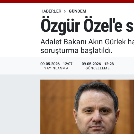
Özel Haberler
Dünya
Haber Arşivi
HABERLER
GÜNDEM
Özgür Özel'e 
Yazarlar
Medya
Adalet Bakanı Akın Gürlek h
Özel Haberler
soruşturma başlatıldı.
Kadın
09.05.2026 - 12:07
09.05.2026 - 12:28
YAYINLANMA
GÜNCELLEME
Erişim Bilgileri
Sağlık
Teknoloji
Ramazan