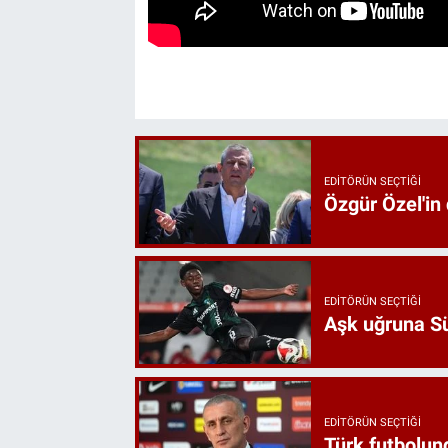
EDITÖRÜN SEÇTIĞI
Özgür Özel'in
EDITÖRÜN SEÇTIĞI
Aşk uğruna Süp
EDITÖRÜN SEÇTIĞI
Türk futbolund