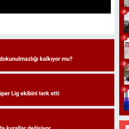
6
7
 dokunulmazlığı kalkıyor mu?
8
9
er Lig ekibini terk etti
a kurallar değişiyor