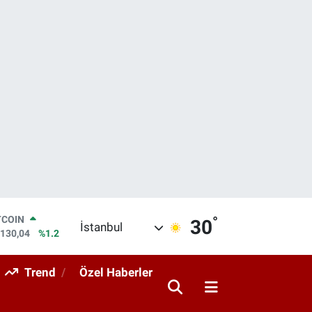
°
LAR
30
İstanbul
,7106
%0.17
RO
,1652
%0.27
Trend
Özel Haberler
ERLİN
,4046
%0.35
AM ALTIN