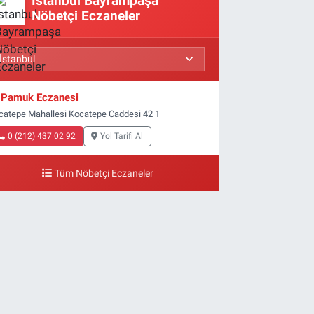
İstanbul Bayrampaşa
Nöbetçi Eczaneler
Pamuk Eczanesi
catepe Mahallesi Kocatepe Caddesi 42 1
0 (212) 437 02 92
Yol Tarifi Al
Tüm Nöbetçi Eczaneler