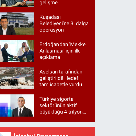
gelişme
Kuşadası
Belediyesi'ne 3. dalga
operasyon
Erdoğan'dan 'Mekke
Anlaşması' için ilk
açıklama
Aselsan tarafından
geliştirildi! Hedefi
tam isabetle vurdu
Türkiye sigorta
sektörünün aktif
büyüklüğü 4 trilyon
TL'ye yaklaştı!