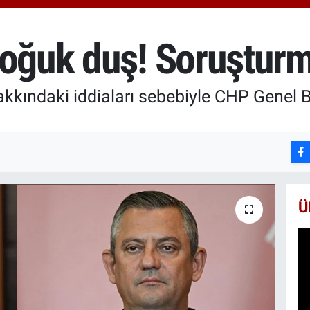
66
Bİ
13
soğuk duş! Soruşturm
BI
65
akkındaki iddiaları sebebiyle CHP Genel
Ü