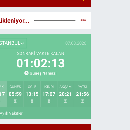
ükleniyor...
İSTANBUL
07.08.2026
SONRAKI VAKTE KALAN
01:02:12
Güneş Namazı
AK
GÜNEŞ
ÖĞLE
İKINDI
AKŞAM
YATSI
17
05:59
13:15
17:07
20:21
21:56
Aylık Vakitler