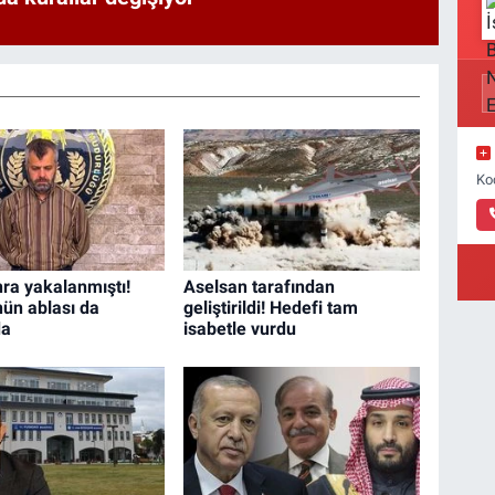
Ko
nra yakalanmıştı!
Aselsan tarafından
ün ablası da
geliştirildi! Hedefi tam
da
isabetle vurdu