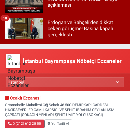
açıklaması
10
Erdoğan ve Bahçeli'den dikkat
çeken görüşme! Basına kapalı
gerçekleşti
İstanbul Bayrampaşa Nöbetçi Eczaneler
Ocaklı Eczanesi
Ortamahalle Mahallesi Çığ Sokak 46 50C DEMİRKAPI CADDESİ
HAYIRSEVERLER CAMİİ KARŞISI VE ŞEHİT İBRAHİM CEYLAN ASM
ÇAPRAZI (SOKAĞIN YENİ ADI ŞEHİT ÜMİT YOLCU SOKAĞI)
0 (212) 612 25 55
Yol Tarifi Al