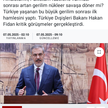
sonrası artan gerilim nükleer savaşa döner mi?
Özel Haberler
Dünya
Haber Arşivi
Türkiye yaşanan bu büyük gerilim sonrası ilk
hamlesini yaptı. Türkiye Dışişleri Bakanı Hakan
Yazarlar
Medya
Fidan kritik görüşmeler gerçekleştirdi.
Özel Haberler
07.05.2025 - 02:10
07.05.2025 - 09:10
YAYINLANMA
GÜNCELLEME
Kadın
Erişim Bilgileri
Sağlık
Teknoloji
Ramazan