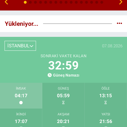
Yükleniyor...
İSTANBUL
07.08.2026
SONRAKI VAKTE KALAN
32:58
Güneş Namazı
İMSAK
GÜNEŞ
ÖĞLE
04:17
05:59
13:15
İKINDI
AKŞAM
YATSI
17:07
20:21
21:56