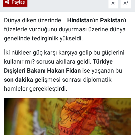
Paylaş
-
+
A
A
Dünya diken üzerinde...
Hindistan
'ın
Pakistan
'ı
füzelerle vurduğunu duyurması üzerine dünya
genelinde tedirginlik yükseldi.
İki nükleer güç karşı karşıya gelip bu güçlerini
kullanır mı? sorusu akıllara geldi.
Türkiye
Dışişleri Bakanı Hakan Fidan
ise yaşanan bu
son dakika
gelişmesi sonrası diplomatik
hamleler gerçekleştirdi.