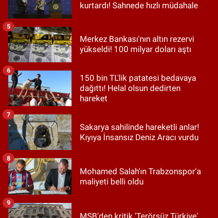
kurtardı! Sahnede hızlı müdahale
5
Merkez Bankası'nın altın rezervi
yükseldi! 100 milyar doları aştı
6
150 bin TL'lik patatesi bedavaya
dağıttı! Helal olsun dedirten
hareket
7
Sakarya sahilinde hareketli anlar!
Kıyıya İnsansız Deniz Aracı vurdu
8
Mohamed Salah'ın Trabzonspor'a
maliyeti belli oldu
9
MSB'den kritik 'Terörsüz Türkiye'