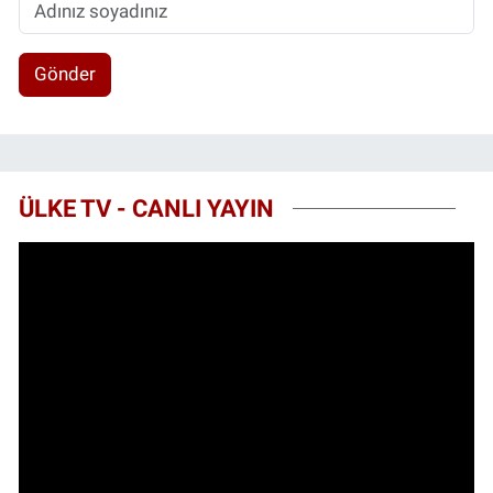
Gönder
ÜLKE TV - CANLI YAYIN