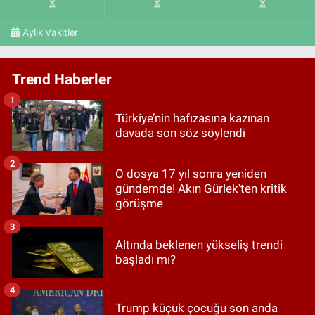
Aylık Vakitler
Trend Haberler
1
Türkiye’nin hafızasına kazınan
davada son söz söylendi
2
O dosya 17 yıl sonra yeniden
gündemde! Akın Gürlek'ten kritik
görüşme
3
Altında beklenen yükseliş trendi
başladı mı?
4
Trump küçük çocuğu son anda