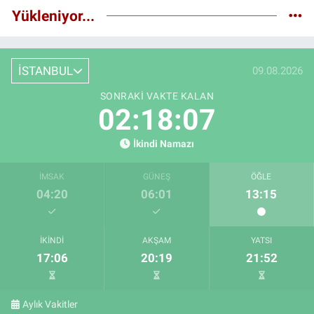
Yükleniyor...
İSTANBUL
09.08.2026
SONRAKI VAKTE KALAN
02:18:06
İkindi Namazı
İMSAK
GÜNEŞ
ÖĞLE
04:20
06:01
13:15
İKINDI
AKŞAM
YATSI
17:06
20:19
21:52
Aylık Vakitler