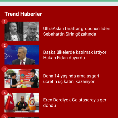
Trend Haberler
1
UltraAslan taraftar grubunun lideri
Sebahattin Şirin gözaltında
2
Başka ülkelerde katılmak istiyor!
Hakan Fidan duyurdu
3
Daha 14 yaşında ama asgari
ücretin üç katını kazanıyor
4
Eren Derdiyok Galatasaray'a geri
döndü
5