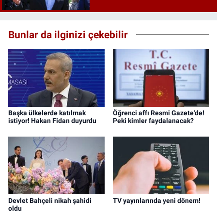
Bunlar da ilginizi çekebilir
Başka ülkelerde katılmak
Öğrenci affı Resmi Gazete'de!
istiyor! Hakan Fidan duyurdu
Peki kimler faydalanacak?
Devlet Bahçeli nikah şahidi
TV yayınlarında yeni dönem!
oldu