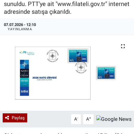
sunuldu. PTT'ye ait "www.filateli.gov.tr" internet
Özel Haberler
Dünya
Haber Arşivi
adresinde satışa çıkarıldı.
07.07.2026 - 12:10
Yazarlar
Medya
YAYINLANMA
Özel Haberler
Kadın
Erişim Bilgileri
Sağlık
Teknoloji
Ramazan
Paylaş
-
+
A
A