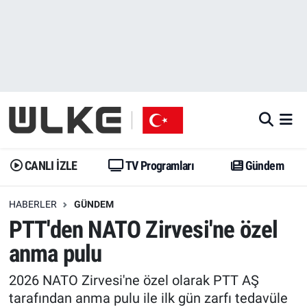
CANLI İZLE
CANLI YAYIN
Nöbetçi Eczaneler
TV Programları
TV Programları
Hava Durumu
Gündem
Gündem
İstanbul Namaz Vakitleri
Dünya
Trend
Trafik Durumu
CANLI İZLE
TV Programları
Gündem
Spor
Yaşam
Süper Lig Puan Durumu ve Fikstür
HABERLER
GÜNDEM
PTT'den NATO Zirvesi'ne özel
Erişim Bilgileri
Erişim Bilgileri
Erişim Bilgileri
anma pulu
Ekonomi
Spor
Tüm Manşetler
2026 NATO Zirvesi'ne özel olarak PTT AŞ
Trend
Ekonomi
Son Dakika Haberleri
tarafından anma pulu ile ilk gün zarfı tedavüle