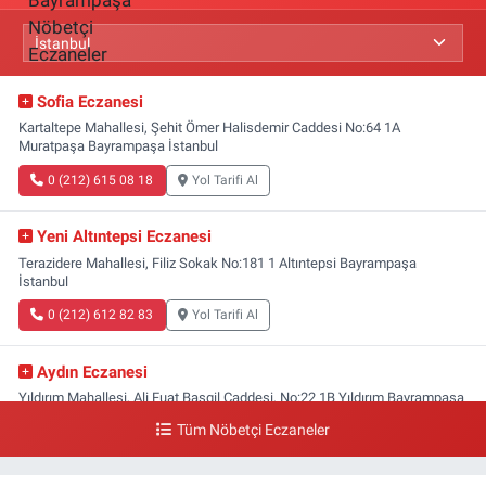
Sofia Eczanesi
Kartaltepe Mahallesi, Şehit Ömer Halisdemir Caddesi No:64 1A
Muratpaşa Bayrampaşa İstanbul
0 (212) 615 08 18
Yol Tarifi Al
Yeni Altıntepsi Eczanesi
Terazidere Mahallesi, Filiz Sokak No:181 1 Altıntepsi Bayrampaşa
İstanbul
0 (212) 612 82 83
Yol Tarifi Al
Aydın Eczanesi
Yıldırım Mahallesi, Ali Fuat Başgil Caddesi, No:22 1B Yıldırım Bayrampaşa
İstanbul
Tüm Nöbetçi Eczaneler
0 (212) 618 00 51
Yol Tarifi Al