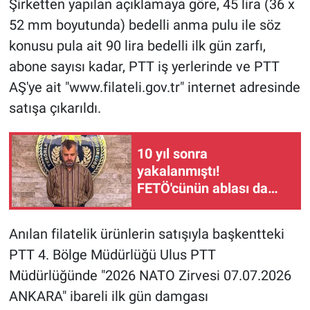
Şirketten yapılan açıklamaya göre, 45 lira (36 x
52 mm boyutunda) bedelli anma pulu ile söz
konusu pula ait 90 lira bedelli ilk gün zarfı,
abone sayısı kadar, PTT iş yerlerinde ve PTT
AŞ'ye ait "www.filateli.gov.tr" internet adresinde
satışa çıkarıldı.
10 yıl sonra
yakalanmıştı!
FETÖ'cünün ablası da
gözaltında
Anılan filatelik ürünlerin satışıyla başkentteki
PTT 4. Bölge Müdürlüğü Ulus PTT
Müdürlüğünde "2026 NATO Zirvesi 07.07.2026
ANKARA" ibareli ilk gün damgası