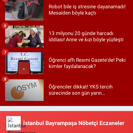
Robot bile iş stresine dayanamadı!
Mesaiden böyle kaçtı
6
13 milyonu 20 günde harcadı
iddiası! Anne ve kızı böyle yüzleşti
7
Öğrenci affı Resmi Gazete'de! Peki
kimler faydalanacak?
8
Öğrenciler dikkat! YKS tercih
sürecinde son gün yarın...
İstanbul Bayrampaşa Nöbetçi Eczaneler