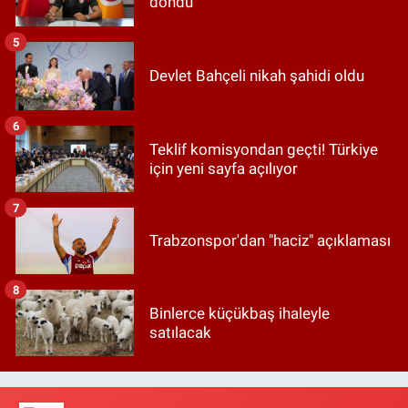
döndü
5
Devlet Bahçeli nikah şahidi oldu
6
Teklif komisyondan geçti! Türkiye
için yeni sayfa açılıyor
7
Trabzonspor'dan "haciz" açıklaması
8
Binlerce küçükbaş ihaleyle
satılacak