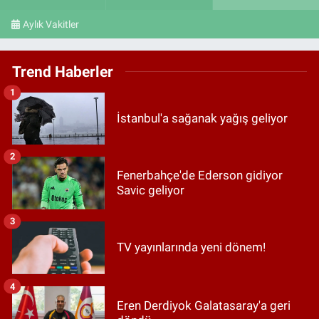
Aylık Vakitler
Trend Haberler
1
İstanbul'a sağanak yağış geliyor
2
Fenerbahçe'de Ederson gidiyor
Savic geliyor
3
TV yayınlarında yeni dönem!
4
Eren Derdiyok Galatasaray'a geri