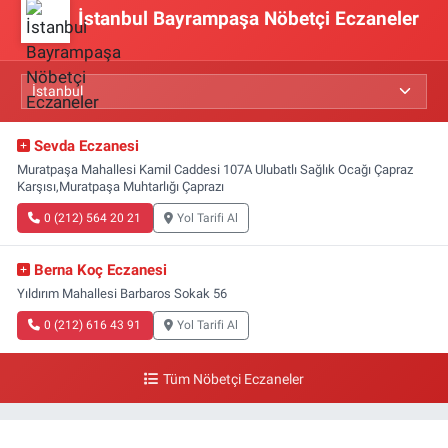
İstanbul Bayrampaşa Nöbetçi Eczaneler
Sevda Eczanesi
Muratpaşa Mahallesi Kamil Caddesi 107A Ulubatlı Sağlık Ocağı Çapraz
Karşısı,Muratpaşa Muhtarlığı Çaprazı
0 (212) 564 20 21
Yol Tarifi Al
Berna Koç Eczanesi
Yıldırım Mahallesi Barbaros Sokak 56
0 (212) 616 43 91
Yol Tarifi Al
Tüm Nöbetçi Eczaneler