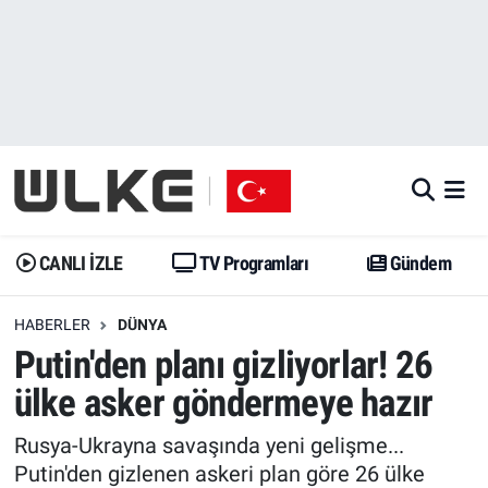
CANLI İZLE
CANLI YAYIN
Nöbetçi Eczaneler
TV Programları
TV Programları
Hava Durumu
Gündem
Gündem
İstanbul Namaz Vakitleri
Dünya
Trend
Trafik Durumu
CANLI İZLE
TV Programları
Gündem
Spor
Yaşam
Süper Lig Puan Durumu ve Fikstür
HABERLER
DÜNYA
Putin'den planı gizliyorlar! 26
Erişim Bilgileri
Erişim Bilgileri
Erişim Bilgileri
ülke asker göndermeye hazır
Ekonomi
Spor
Tüm Manşetler
Rusya-Ukrayna savaşında yeni gelişme...
Trend
Ekonomi
Son Dakika Haberleri
Putin'den gizlenen askeri plan göre 26 ülke