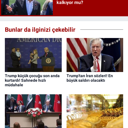
kalkıyor mu?
Bunlar da ilginizi çekebilir
Trump küçük çocuğu son anda
Trump'tan İran sözleri! En
kurtardı! Sahnede hızlı
büyük saldırı olacaktı
müdahale