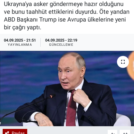
Ukrayna'ya asker göndermeye hazır olduğunu
Özel Haberler
Dünya
Haber Arşivi
ve bunu taahhüt ettiklerini duyurdu. Öte yandan
ABD Başkanı Trump ise Avrupa ülkelerine yeni
Yazarlar
Medya
bir çağrı yaptı.
04.09.2025 - 21:51
04.09.2025 - 22:19
Özel Haberler
YAYINLANMA
GÜNCELLEME
Kadın
Erişim Bilgileri
Sağlık
Teknoloji
Ramazan
Paylaş
-
+