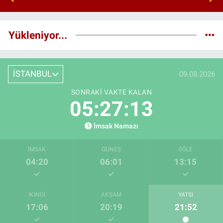
Yükleniyor...
İSTANBUL
09.08.2026
SONRAKI VAKTE KALAN
05:27:11
İmsak Namazı
İMSAK
GÜNEŞ
ÖĞLE
04:20
06:01
13:15
İKINDI
AKŞAM
YATSI
17:06
20:19
21:52