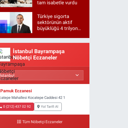
tam isabetle vurdu
Türkiye sigorta
sektörünün aktif
büyüklüğü 4 trilyon
TL'ye yaklaştı!
İstanbul Bayrampaşa
Nöbetçi Eczaneler
Pamuk Eczanesi
catepe Mahallesi Kocatepe Caddesi 42 1
0 (212) 437 02 92
Yol Tarifi Al
Tüm Nöbetçi Eczaneler