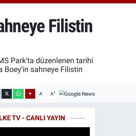
18.49
%2.12
ST100
.773
%-19
hneye Filistin
TCOIN
.130,04
%1.2
S Park'ta düzenlenen tarihi
 Boey'in sahneye Filistin
-
+
A
A
LKE TV - CANLI YAYIN