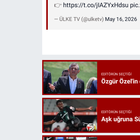
👉
https://t.co/jIAZYxHdsu
pic
— ÜLKE TV (@ulketv)
May 16, 2026
EDITÖRÜN SEÇTIĞI
Özgür Özel'in
EDITÖRÜN SEÇTIĞI
Aşk uğruna Süp