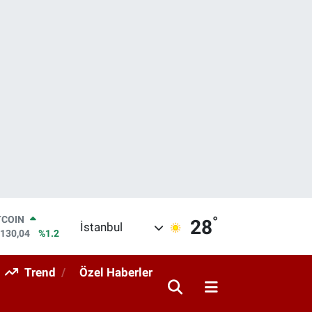
°
LAR
28
İstanbul
,7106
%0.17
RO
,1652
%0.27
Trend
Özel Haberler
ERLİN
,4046
%0.35
AM ALTIN