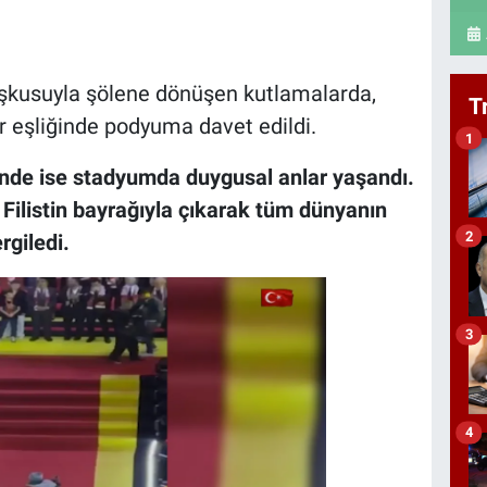
 coşkusuyla şölene dönüşen kutlamalarda,
T
ar eşliğinde podyuma davet edildi.
1
inde ise stadyumda duygusal anlar yaşandı.
 Filistin bayrağıyla çıkarak tüm dünyanın
2
rgiledi.
3
4