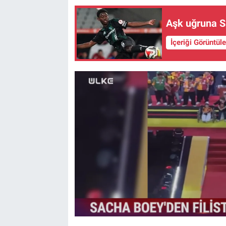
Aşk uğruna Sü
İçeriği Görüntül