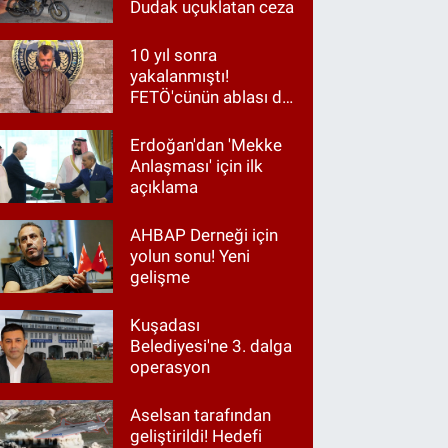
Dudak uçuklatan ceza
10 yıl sonra
yakalanmıştı!
FETÖ'cünün ablası da
gözaltında
Erdoğan'dan 'Mekke
Anlaşması' için ilk
açıklama
AHBAP Derneği için
yolun sonu! Yeni
gelişme
Kuşadası
Belediyesi'ne 3. dalga
operasyon
Aselsan tarafından
geliştirildi! Hedefi