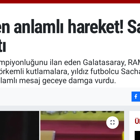
66
Bİ
13
 anlamlı hareket! Sa
BI
65
tı
ampiyonluğunu ilan eden Galatasaray, RAM
rkemli kutlamalara, yıldız futbolcu Sacha
anlamlı mesaj geceye damga vurdu.
Ü