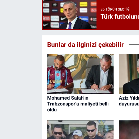
EDITÖRÜN SEÇTIĞI
Türk futbolund
Bunlar da ilginizi çekebilir
Mohamed Salah'ın
Aziz Yıld
Trabzonspor'a maliyeti belli
duyurus
oldu