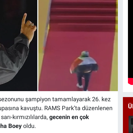
 sezonunu şampiyon tamamlayarak 26. kez
Ü
kupasına kavuştu. RAMS Park’ta düzenlenen
sarı-kırmızılılarda,
gecenin en çok
cha Boey
oldu.