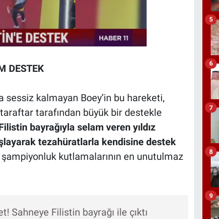
5
6
M DESTEK
 sessiz kalmayan Boey’in bu hareketi,
7
taraftar tarafından büyük bir destekle
 Filistin bayrağıyla selam veren yıldız
şlayarak tezahüratlarla kendisine destek
8
, şampiyonluk kutlamalarının en unutulmaz
9
t! Sahneye Filistin bayrağı ile çıktı