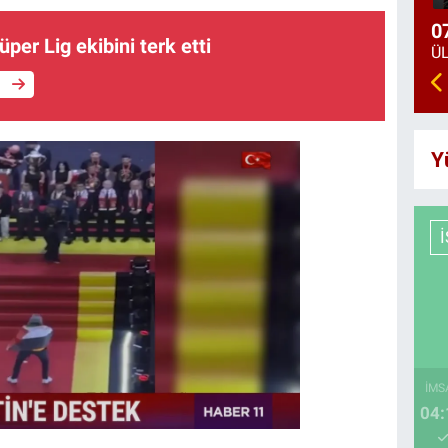
0
per Lig ekibini terk etti
e
Y
İMS
04: