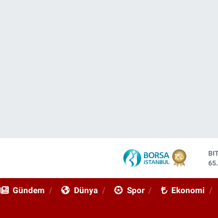
DO
47
EU
55
Gündem
Dünya
Spor
Ekonomi
ST
64
GR