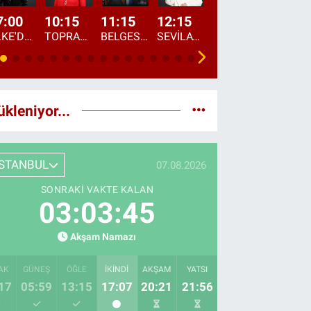
7:00
10:15
11:15
12:15
13:00
13:45
ÜLKE'DE BU SABAH
TOPRAKTAN SOFRAYA
BELGESEL: "ÜLKE'NİN ALIN TERİ"
SEVİLAY SUNGUR İLE ELİMİN BEREKETİ
ÖĞLE AJANSI
ÜLKE'DEN HABE
ükleniyor...
İSTANBUL
07.08.2026
SONRAKI VAKTE KALAN
03:03:43
Akşam Namazı
AK
GÜNEŞ
ÖĞLE
İKINDI
AKŞAM
YATSI
17
05:59
13:15
17:07
20:21
21:56