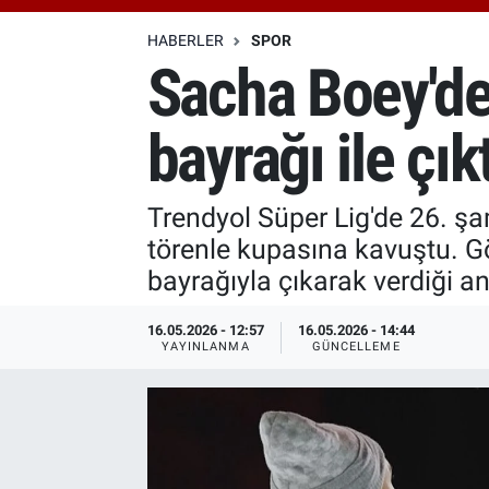
Özel Haberler
Dünya
Haber Arşivi
HABERLER
SPOR
Sacha Boey'den
Yazarlar
Medya
bayrağı ile çık
Özel Haberler
Kadın
Trendyol Süper Lig'de 26. ş
törenle kupasına kavuştu. Gö
Erişim Bilgileri
bayrağıyla çıkarak verdiği 
Sağlık
16.05.2026 - 12:57
16.05.2026 - 14:44
YAYINLANMA
GÜNCELLEME
Teknoloji
Ramazan