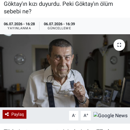
Göktay'ın kızı duyurdu. Peki Göktay'ın ölüm
Özel Haberler
Dünya
Haber Arşivi
sebebi ne?
06.07.2026 - 16:28
06.07.2026 - 16:39
Yazarlar
Medya
YAYINLANMA
GÜNCELLEME
Özel Haberler
Kadın
Erişim Bilgileri
Sağlık
Teknoloji
Ramazan
Paylaş
-
+
A
A