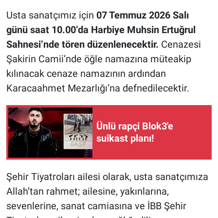
Usta sanatçımız için
07 Temmuz 2026 Salı
günü saat 10.00’da Harbiye Muhsin Ertuğrul
Sahnesi’nde tören düzenlenecektir.
Cenazesi
Şakirin Camii’nde öğle namazına müteakip
kılınacak cenaze namazının ardından
Karacaahmet Mezarlığı’na defnedilecektir.
Ünlü rapçi Blok3'e
suikast planı!
Şehir Tiyatroları ailesi olarak, usta sanatçımıza
Allah’tan rahmet; ailesine, yakınlarına,
sevenlerine, sanat camiasına ve İBB Şehir