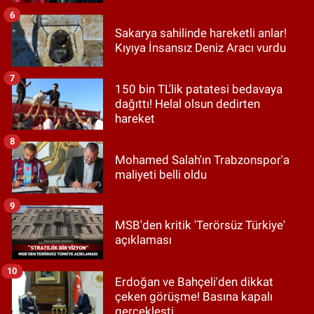
6
Sakarya sahilinde hareketli anlar!
Kıyıya İnsansız Deniz Aracı vurdu
7
150 bin TL'lik patatesi bedavaya
dağıttı! Helal olsun dedirten
hareket
8
Mohamed Salah'ın Trabzonspor'a
maliyeti belli oldu
9
MSB'den kritik 'Terörsüz Türkiye'
açıklaması
10
Erdoğan ve Bahçeli'den dikkat
çeken görüşme! Basına kapalı
gerçekleşti