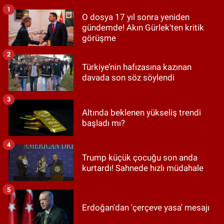
1
O dosya 17 yıl sonra yeniden
gündemde! Akın Gürlek'ten kritik
görüşme
2
Türkiye’nin hafızasına kazınan
davada son söz söylendi
3
Altında beklenen yükseliş trendi
başladı mı?
4
Trump küçük çocuğu son anda
kurtardı! Sahnede hızlı müdahale
5
Erdoğan'dan 'çerçeve yasa' mesajı