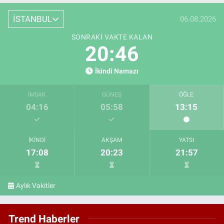
İSTANBUL
06.08.2026
SONRAKI VAKTE KALAN
20:44
İkindi Namazı
İMSAK
GÜNEŞ
ÖĞLE
04:16
05:58
13:15
İKINDI
AKŞAM
YATSI
17:08
20:23
21:57
Aylık Vakitler
Trend Haberler