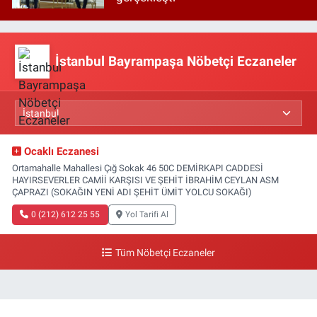
İstanbul Bayrampaşa Nöbetçi Eczaneler
Ocaklı Eczanesi
Ortamahalle Mahallesi Çığ Sokak 46 50C DEMİRKAPI CADDESİ
HAYIRSEVERLER CAMİİ KARŞISI VE ŞEHİT İBRAHİM CEYLAN ASM
ÇAPRAZI (SOKAĞIN YENİ ADI ŞEHİT ÜMİT YOLCU SOKAĞI)
0 (212) 612 25 55
Yol Tarifi Al
Tüm Nöbetçi Eczaneler