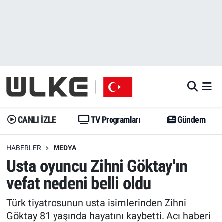
CANLI İZLE
CANLI YAYIN
Nöbetçi Eczaneler
TV Programları
TV Programları
Hava Durumu
Gündem
Gündem
İstanbul Namaz Vakitleri
Dünya
Trend
Trafik Durumu
CANLI İZLE
TV Programları
Gündem
Spor
Yaşam
Süper Lig Puan Durumu ve Fikstür
HABERLER
MEDYA
Usta oyuncu Zihni Göktay'ın
Erişim Bilgileri
Erişim Bilgileri
Erişim Bilgileri
vefat nedeni belli oldu
Ekonomi
Spor
Tüm Manşetler
Türk tiyatrosunun usta isimlerinden Zihni
Trend
Ekonomi
Son Dakika Haberleri
Göktay 81 yaşında hayatını kaybetti. Acı haberi