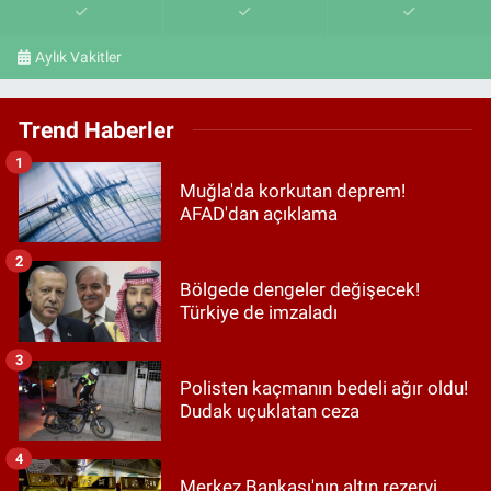
Aylık Vakitler
Trend Haberler
1
Muğla'da korkutan deprem!
AFAD'dan açıklama
2
Bölgede dengeler değişecek!
Türkiye de imzaladı
3
Polisten kaçmanın bedeli ağır oldu!
Dudak uçuklatan ceza
4
Merkez Bankası'nın altın rezervi