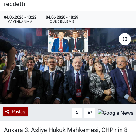
reddetti.
Özel Haberler
Dünya
Haber Arşivi
04.06.2026 - 13:22
04.06.2026 - 18:29
YAYINLANMA
GÜNCELLEME
Yazarlar
Medya
Özel Haberler
Kadın
Erişim Bilgileri
Sağlık
Teknoloji
Paylaş
-
+
A
A
Ramazan
Ankara 3. Asliye Hukuk Mahkemesi, CHP'nin 8