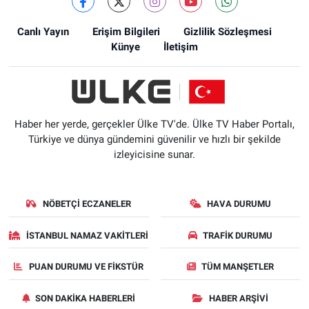
Canlı Yayın
Erişim Bilgileri
Gizlilik Sözleşmesi
Künye
İletişim
Haber her yerde, gerçekler Ülke TV'de. Ülke TV Haber Portalı,
Türkiye ve dünya gündemini güvenilir ve hızlı bir şekilde
izleyicisine sunar.
NÖBETÇI ECZANELER
HAVA DURUMU
İSTANBUL NAMAZ VAKITLERI
TRAFIK DURUMU
PUAN DURUMU VE FIKSTÜR
TÜM MANŞETLER
SON DAKIKA HABERLERI
HABER ARŞIVI