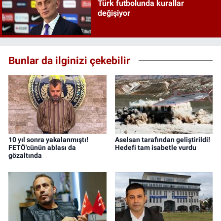
Türk futbolunda kurallar
değişiyor
Bunlar da ilginizi çekebilir
10 yıl sonra yakalanmıştı!
Aselsan tarafından geliştirildi!
FETÖ'cünün ablası da
Hedefi tam isabetle vurdu
gözaltında