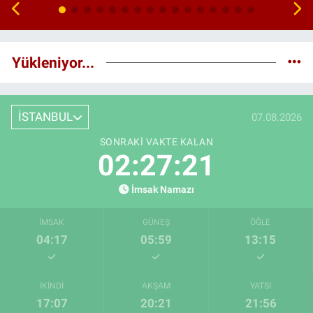
Yükleniyor...
İSTANBUL
07.08.2026
SONRAKI VAKTE KALAN
02:27:21
İmsak Namazı
İMSAK
GÜNEŞ
ÖĞLE
04:17
05:59
13:15
İKINDI
AKŞAM
YATSI
17:07
20:21
21:56