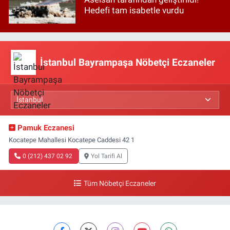
Hedefi tam isabetle vurdu
İstanbul Bayrampaşa Nöbetçi Eczaneler
Pamuk Eczanesi
Kocatepe Mahallesi Kocatepe Caddesi 42 1
0 (212) 437 02 92
Yol Tarifi Al
Tüm Nöbetçi Eczaneler