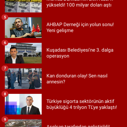
yükseldi! 100 milyar doları aştı
5
AHBAP Derneği için yolun sonu!
Yeni gelişme
6
Kuşadası Belediyesi'ne 3. dalga
operasyon
7
Kan donduran olay! Sen nasıl
annesin?
8
Türkiye sigorta sektörünün aktif
büyüklüğü 4 trilyon TL'ye yaklaştı!
9
Aselsan tarafından geliştirildi!