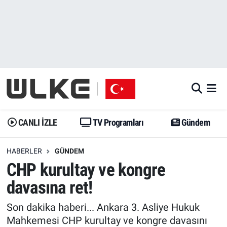
CANLI İZLE
CANLI YAYIN
Nöbetçi Eczaneler
TV Programları
TV Programları
Hava Durumu
Gündem
Gündem
İstanbul Namaz Vakitleri
Dünya
Trend
Trafik Durumu
CANLI İZLE
TV Programları
Gündem
Spor
Yaşam
Süper Lig Puan Durumu ve Fikstür
HABERLER
GÜNDEM
CHP kurultay ve kongre
Erişim Bilgileri
Erişim Bilgileri
Erişim Bilgileri
davasına ret!
Ekonomi
Spor
Tüm Manşetler
Son dakika haberi... Ankara 3. Asliye Hukuk
Trend
Ekonomi
Son Dakika Haberleri
Mahkemesi CHP kurultay ve kongre davasını