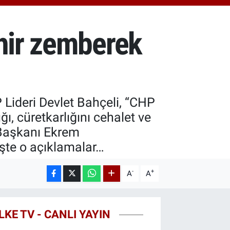
3.94
%0.32
T100
768
%48
ehir zemberek
COIN
602,05
%0.69
 Lideri Devlet Bahçeli, “CHP
ı, cüretkarlığını cehalet ve
B Başkanı Ekrem
İşte o açıklamalar…
-
+
A
A
LKE TV - CANLI YAYIN