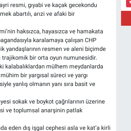
ayri resmi, gıyabi ve kaçak gecekondu
mek abartılı, arızi ve afaki bir
i’nin haksızca, hayasızca ve hamakata
opagandasıyla karalamaya çalışan CHP
jik yandaşlarının resmen ve aleni biçimde
ı trajikomik bir orta oyun numunesidir.
raki kalabalıklardan mülhem meydanlarda
ühim bir yargısal süreci ve yargı
yle yanlış olmanın yanı sıra basit ve
ayesi sokak ve boykot çağrılarının üzerine
asi ve toplumsal anarşinin patlak
 eden dış işgal cephesi asla ve kat’a kirli