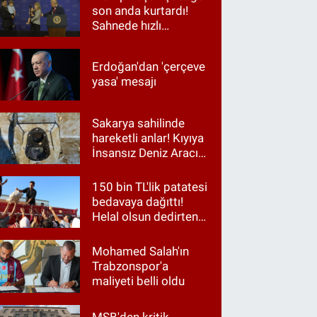
son anda kurtardı!
Sahnede hızlı
müdahale
Erdoğan'dan 'çerçeve
yasa' mesajı
Sakarya sahilinde
hareketli anlar! Kıyıya
İnsansız Deniz Aracı
vurdu
150 bin TL'lik patatesi
bedavaya dağıttı!
Helal olsun dedirten
hareket
Mohamed Salah'ın
Trabzonspor'a
maliyeti belli oldu
MSB'den kritik