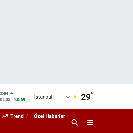
°
LAR
29
İstanbul
6006
%0.06
RO
0250
%0.02
Trend
Özel Haberler
RLİN
2398
%0.2
M ALTIN