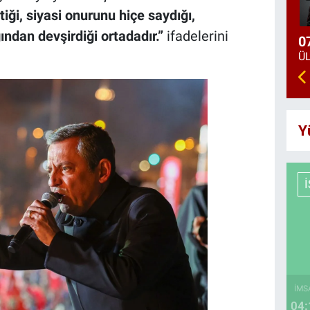
ği, siyasi onurunu hiçe saydığı,
ğından devşirdiği ortadadır.”
ifadelerini
0
Y
İMS
04: