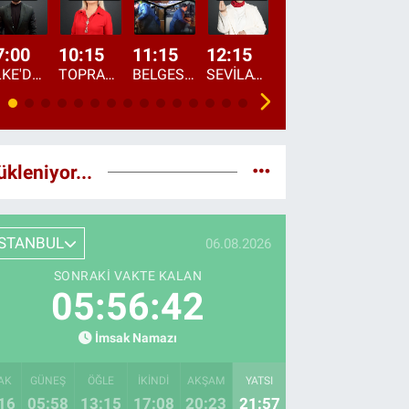
7:00
10:15
11:15
12:15
13:00
13:45
ÜLKE'DE BU SABAH
TOPRAKTAN SOFRAYA
BELGESEL: "ÜLKE'NİN ALIN TERİ"
SEVİLAY SUNGUR İLE ELİMİN BEREKETİ
ÖĞLE AJANSI
ÜLKE'DEN HABE
ükleniyor...
İSTANBUL
06.08.2026
SONRAKI VAKTE KALAN
05:56:40
İmsak Namazı
AK
GÜNEŞ
ÖĞLE
İKINDI
AKŞAM
YATSI
16
05:58
13:15
17:08
20:23
21:57