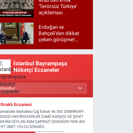
'Terörsüz Türkiye'
açıklaması
Erdoğan ve
Bahçeli'den dikkat
çeken görüşme!
Basına kapalı
gerçekleşti
İstanbul Bayrampaşa
Nöbetçi Eczaneler
Ocaklı Eczanesi
tamahalle Mahallesi Çığ Sokak 46 50C DEMİRKAPI
DDESİ HAYIRSEVERLER CAMİİ KARŞISI VE ŞEHİT
RAHİM CEYLAN ASM ÇAPRAZI (SOKAĞIN YENİ ADI
HİT ÜMİT YOLCU SOKAĞI)