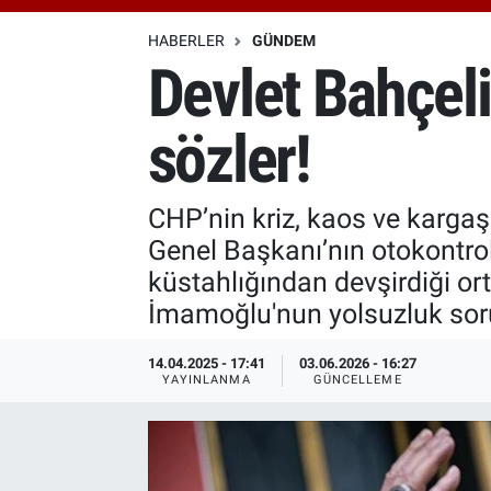
Özel Haberler
Dünya
Haber Arşivi
HABERLER
GÜNDEM
Devlet Bahçel
Yazarlar
Medya
sözler!
Özel Haberler
Kadın
CHP’nin kriz, kaos ve kargaş
Genel Başkanı’nın otokontrolü
Erişim Bilgileri
küstahlığından devşirdiği or
İmamoğlu'nun yolsuzluk soru
Sağlık
14.04.2025 - 17:41
03.06.2026 - 16:27
Teknoloji
YAYINLANMA
GÜNCELLEME
Ramazan