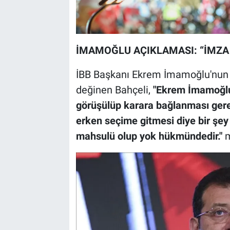
İMAMOĞLU AÇIKLAMASI: “İMZA
İBB Başkanı Ekrem İmamoğlu'nun 
değinen Bahçeli,
"Ekrem İmamoğlu’y
görüşülüp karara bağlanması gere
erken seçime gitmesi diye bir şey
mahsulü olup yok hükmündedir."
m