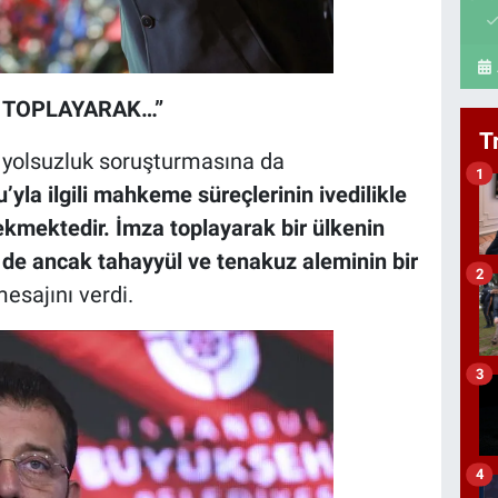
 TOPLAYARAK…”
T
yolsuzluk soruşturmasına da
1
la ilgili mahkeme süreçlerinin ivedilikle
kmektedir. İmza toplayarak bir ülkenin
 de ancak tahayyül ve tenakuz aleminin bir
2
esajını verdi.
3
4