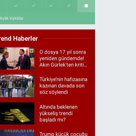
Aylık Vakitler
rend Haberler
O dosya 17 yıl sonra
yeniden gündemde!
Akın Gürlek'ten kritik
görüşme
Türkiye’nin hafızasına
kazınan davada son
söz söylendi
Altında beklenen
yükseliş trendi
başladı mı?
Trump küçük çocuğu