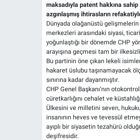
maksadıyla patent hakkına sahip 
azgınlaşmış ihtirasların refakatiyl
Dünyada olağanüstü gelişmelerin y
merkezleri arasındaki siyasi, ticar
yoğunlaştığı bir dönemde CHP yön
arayışına geçmesi tam bir ilkesizli
Bu partinin öne çıkan lekeli isiml
hakaret üslubu taşınamayacak ölçü
sınırına kadar dayanmıştır.
CHP Genel Başkanı’nın otokontrolü
cüretkarlığını cehalet ve küstahlığ
Ülkesini ve milletini seven, huku
insanının heves ve tevessül etmey
ayıplı bir siyasetin tezahürü olduğ
deşifresidir.