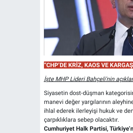
“CHP’DE KRİZ, KAOS VE KARGAŞ
İşte MHP Lideri Bahçeli'nin açıkl
Siyasetin dost-düşman kategorisine 
manevi değer yargılarının aleyhine
ihlal ederek ilerleyişi hukuk ve 
çarpıklıklara sebep olacaktır.
Cumhuriyet Halk Partisi, Türkiye’