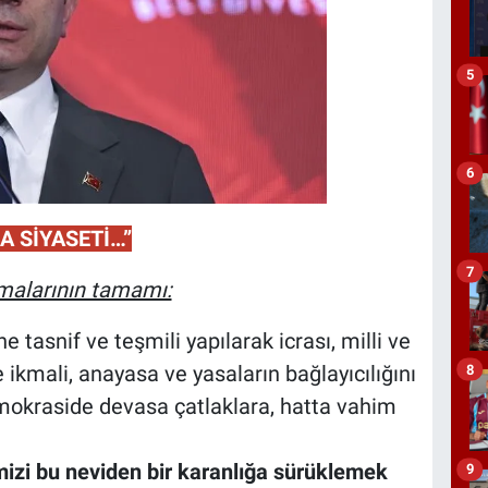
5
6
A SİYASETİ…”
7
amalarının tamamı:
tasnif ve teşmili yapılarak icrası, milli ve
 ikmali, anayasa ve yasaların bağlayıcılığını
8
demokraside devasa çatlaklara, hatta vahim
mizi bu neviden bir karanlığa sürüklemek
9