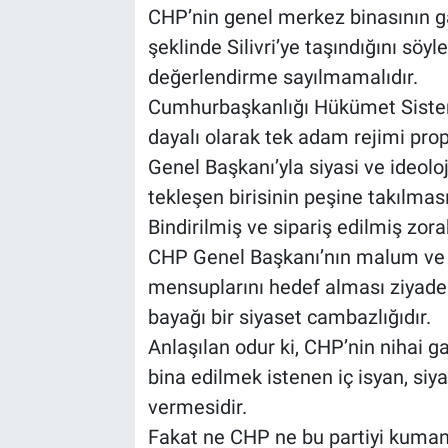
CHP’nin genel merkez binasının g
şeklinde Silivri’ye taşındığını söyle
değerlendirme sayılmamalıdır.
Cumhurbaşkanlığı Hükümet Sistem
dayalı olarak tek adam rejimi pr
Genel Başkanı’yla siyasi ve ideolo
tekleşen birisinin peşine takılmas
Bindirilmiş ve sipariş edilmiş zo
CHP Genel Başkanı’nın malum ve m
mensuplarını hedef alması ziyadesi
bayağı bir siyaset cambazlığıdır.
Anlaşılan odur ki, CHP’nin nihai g
bina edilmek istenen iç isyan, siy
vermesidir.
Fakat ne CHP ne bu partiyi kumanda