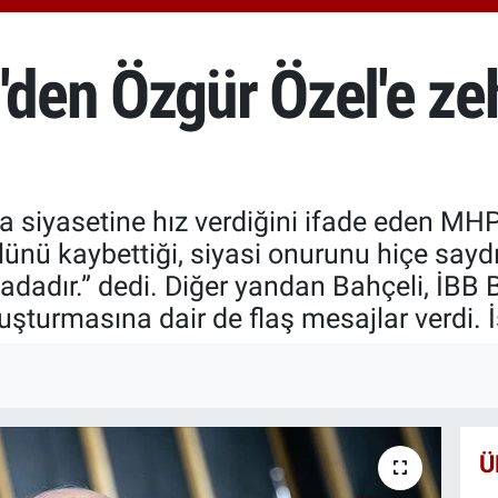
651
BİS
13.
i'den Özgür Özel'e z
BIT
64.
a siyasetine hız verdiğini ifade eden MHP
nü kaybettiği, siyasi onurunu hiçe saydığ
tadadır.” dedi. Diğer yandan Bahçeli, İB
şturmasına dair de flaş mesajlar verdi. 
Ü