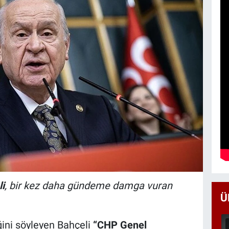
i
, bir kez daha gündeme damga vuran
Ü
ğini söyleyen Bahçeli
“CHP Genel