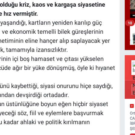
olduğu kriz, kaos ve kargaşa siyasetine
e hız vermiştir.
aşandığı, kartların yeniden karılıp güç
10
i ve ekonomik temelli bilek güreşlerinin
etiminin eline hançer alıp saplayacak yer
k, tamamıyla izansızlıktır.
erinin içi boş hamaset ve çıtası yükselen
de ağır bir yüke dönüşmüş, öyle ki hıyanet
nü kaybettiği, siyasi onurunu hiçe saydığı,
ından devşirdiği ortadadır.
kun üstünlüğüne boyun eğen hiçbir siyaset
eceği söz, fiil ve eylemlere başvurmak
Or
CA
u kadar ahlaki ve politik kırılmanın
İB
ŞE