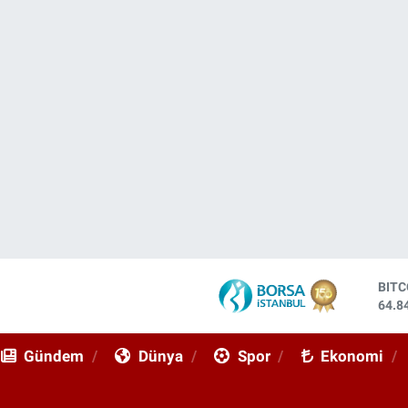
DOL
47,7
EUR
55,2
Gündem
Dünya
Spor
Ekonomi
STE
64,4
GRA