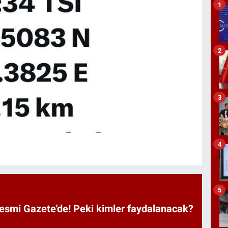
1
2
3
4
5
Resmi Gazete'de! Peki kimler faydalanacak?