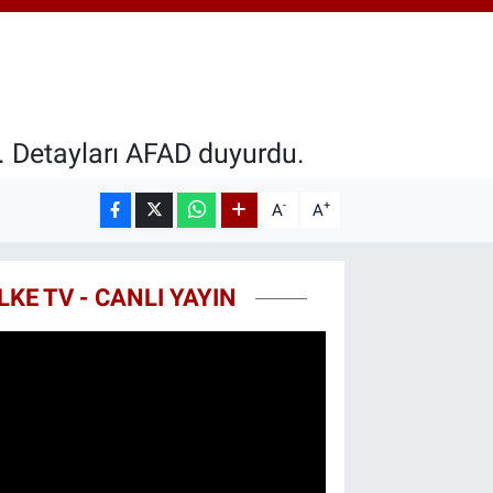
.55
%0
T100
79
%-14
COIN
40,97
%-0.15
. Detayları AFAD duyurdu.
-
+
A
A
LKE TV - CANLI YAYIN