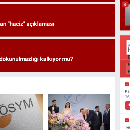
6
an "haciz" açıklaması
 dokunulmazlığı kalkıyor mu?
Ka
1A
Ter