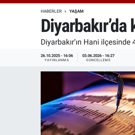
Özel Haberler
Dünya
Haber Arşivi
HABERLER
YAŞAM
Diyarbakır’da 
Yazarlar
Medya
Diyarbakır’ın Hani ilçesind
Özel Haberler
26.10.2025 - 16:06
03.06.2026 - 16:27
Kadın
YAYINLANMA
GÜNCELLEME
Erişim Bilgileri
Sağlık
Teknoloji
Ramazan