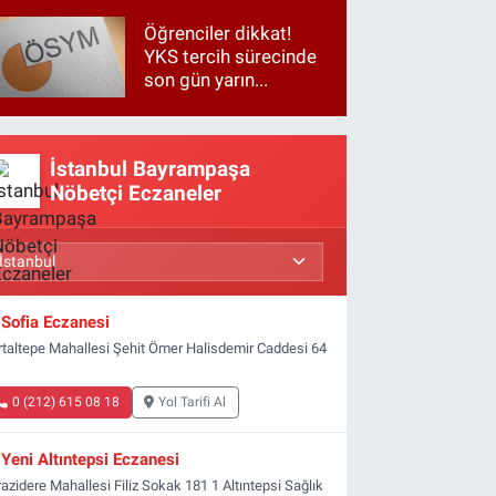
Öğrenciler dikkat!
YKS tercih sürecinde
son gün yarın...
İstanbul Bayrampaşa
Nöbetçi Eczaneler
Sofia Eczanesi
rtaltepe Mahallesi Şehit Ömer Halisdemir Caddesi 64
0 (212) 615 08 18
Yol Tarifi Al
Yeni Altıntepsi Eczanesi
azidere Mahallesi Filiz Sokak 181 1 Altıntepsi Sağlık