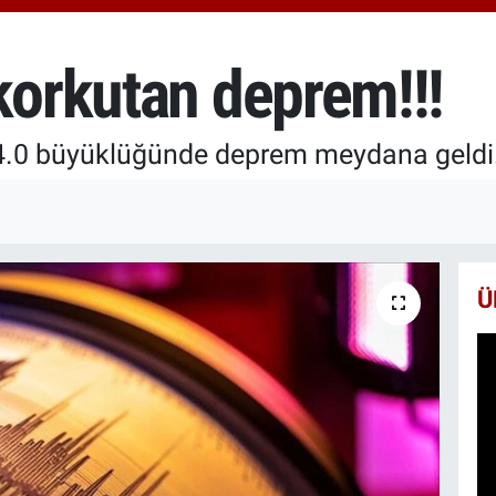
6660
BİS
13.7
korkutan deprem!!!
BIT
64.8
e 4.0 büyüklüğünde deprem meydana geldi
Ü