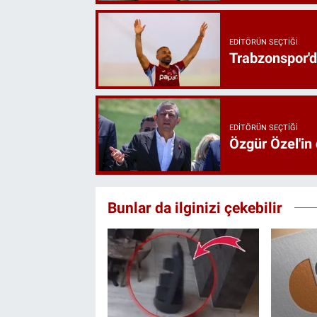
EDITÖRÜN SEÇTIĞI
Trabzonspor'd
EDITÖRÜN SEÇTIĞI
Özgür Özel'in
Bunlar da ilginizi çekebilir