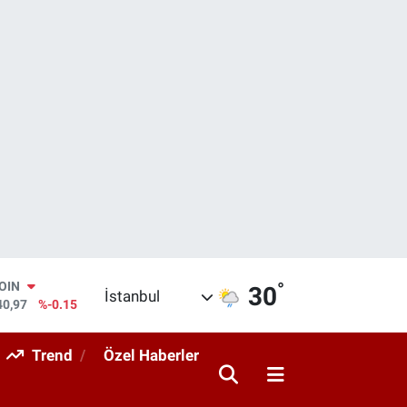
°
AR
30
İstanbul
436
%0.18
O
510
%0.32
Trend
Özel Haberler
RLİN
811
%0.38
M ALTIN