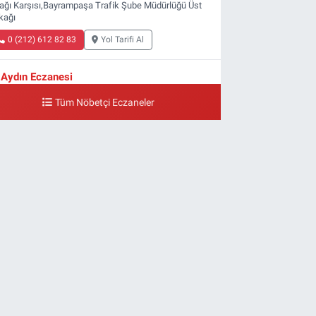
ağı Karşısı,Bayrampaşa Trafik Şube Müdürlüğü Üst
kağı
0 (212) 612 82 83
Yol Tarifi Al
Aydın Eczanesi
ldırım Mahallesi Ali Fuat Başgil Caddesi 22 1B
Tüm Nöbetçi Eczaneler
0 (212) 618 00 51
Yol Tarifi Al