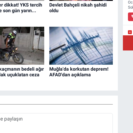
Oc
r dikkat! YKS tercih
Devlet Bahçeli nikah şahidi
So
 son gün yarın...
oldu
Yı
 kaçmanın bedeli ağır
Muğla'da korkutan deprem!
dak uçuklatan ceza
AFAD'dan açıklama