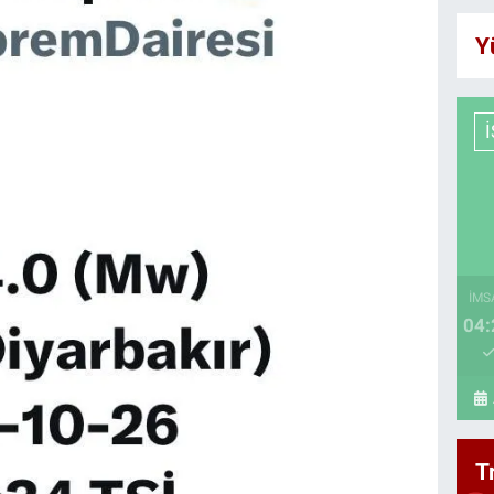
Y
İMS
04:
T