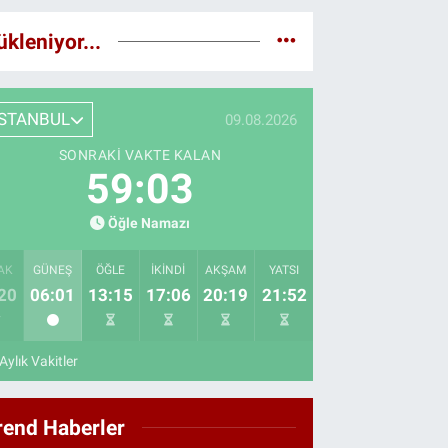
ükleniyor...
İSTANBUL
09.08.2026
SONRAKI VAKTE KALAN
59:02
Öğle Namazı
AK
GÜNEŞ
ÖĞLE
İKINDI
AKŞAM
YATSI
20
06:01
13:15
17:06
20:19
21:52
Aylık Vakitler
rend Haberler