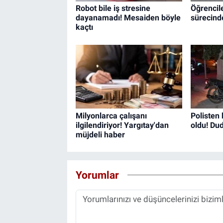
Robot bile iş stresine
Öğrencile
dayanamadı! Mesaiden böyle
sürecinde
kaçtı
Milyonlarca çalışanı
Polisten
ilgilendiriyor! Yargıtay'dan
oldu! Du
müjdeli haber
Yorumlar