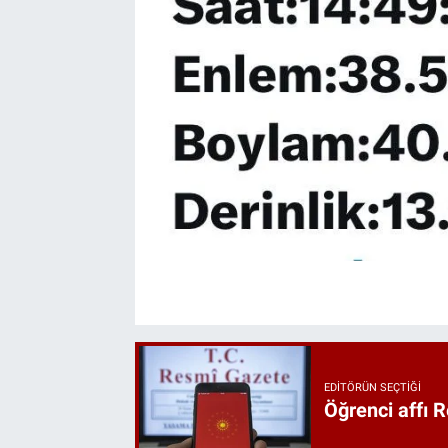
EDITÖRÜN SEÇTIĞI
Öğrenci affı 