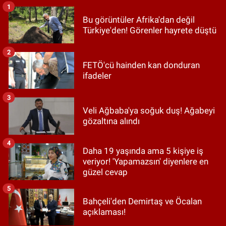
1
Bu görüntüler Afrika'dan değil
Türkiye'den! Görenler hayrete düştü
2
FETÖ'cü hainden kan donduran
ifadeler
3
Veli Ağbaba'ya soğuk duş! Ağabeyi
gözaltına alındı
4
Daha 19 yaşında ama 5 kişiye iş
veriyor! 'Yapamazsın' diyenlere en
güzel cevap
5
Bahçeli'den Demirtaş ve Öcalan
açıklaması!