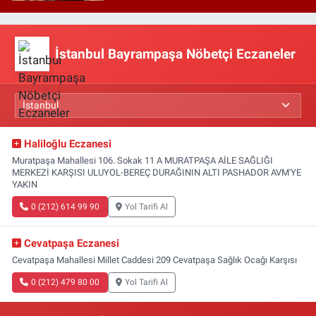
İstanbul Bayrampaşa Nöbetçi Eczaneler
Haliloğlu Eczanesi
Muratpaşa Mahallesi 106. Sokak 11 A MURATPAŞA AİLE SAĞLIĞI
MERKEZİ KARŞISI ULUYOL-BEREÇ DURAĞININ ALTI PASHADOR AVM'YE
YAKIN
0 (212) 614 99 90
Yol Tarifi Al
Cevatpaşa Eczanesi
Cevatpaşa Mahallesi Millet Caddesi 209 Cevatpaşa Sağlık Ocağı Karşısı
0 (212) 479 80 00
Yol Tarifi Al