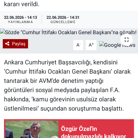
kararı verildi.
Özel Haberler
Dünya
Haber Arşivi
22.06.2026 - 14:13
22.06.2026 - 14:31
YAYINLANMA
GÜNCELLEME
Yazarlar
Medya
Özel Haberler
Paylaş
-
+
A
A
Kadın
Ankara Cumhuriyet Başsavcılığı, kendisini
‘Cumhur İttifakı Ocakları Genel Başkanı’ olarak
Erişim Bilgileri
tanıtarak bir AVM’de denetim yaptığı
görüntüleri sosyal medyada paylaşılan F.A.
Sağlık
hakkında, ‘kamu görevinin usulsüz olarak
Teknoloji
üstlenilmesi’ suçundan soruşturma başlattı.
Ramazan
Özgür Özel'in
dokunulmazlığı kalkıyor