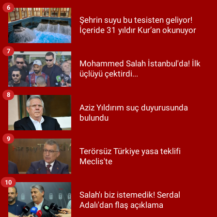
6
Şehrin suyu bu tesisten geliyor!
İçeride 31 yıldır Kur’an okunuyor
7
Mohammed Salah İstanbul'da! İlk
üçlüyü çektirdi...
8
Aziz Yıldırım suç duyurusunda
bulundu
9
Terörsüz Türkiye yasa teklifi
Meclis'te
10
Salah'ı biz istemedik! Serdal
Adalı'dan flaş açıklama