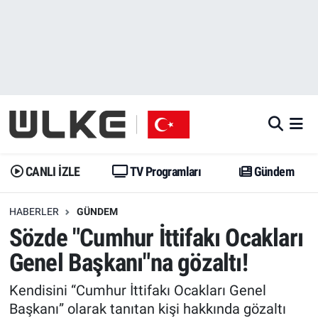
CANLI İZLE
CANLI YAYIN
Nöbetçi Eczaneler
TV Programları
TV Programları
Hava Durumu
Gündem
Gündem
İstanbul Namaz Vakitleri
Dünya
Trend
Trafik Durumu
CANLI İZLE
TV Programları
Gündem
Spor
Yaşam
Süper Lig Puan Durumu ve Fikstür
HABERLER
GÜNDEM
Sözde "Cumhur İttifakı Ocakları
Erişim Bilgileri
Erişim Bilgileri
Erişim Bilgileri
Genel Başkanı"na gözaltı!
Ekonomi
Spor
Tüm Manşetler
Kendisini “Cumhur İttifakı Ocakları Genel
Trend
Ekonomi
Son Dakika Haberleri
Başkanı” olarak tanıtan kişi hakkında gözaltı