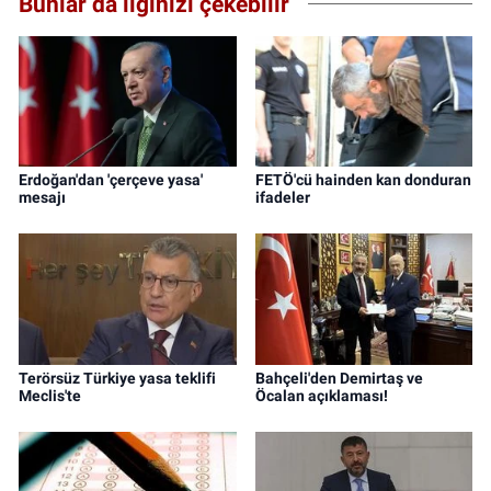
Bunlar da ilginizi çekebilir
Erdoğan'dan 'çerçeve yasa'
FETÖ'cü hainden kan donduran
mesajı
ifadeler
Terörsüz Türkiye yasa teklifi
Bahçeli'den Demirtaş ve
Meclis'te
Öcalan açıklaması!