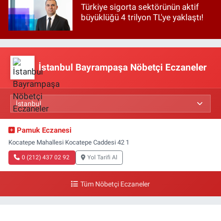
Türkiye sigorta sektörünün aktif
büyüklüğü 4 trilyon TL'ye yaklaştı!
İstanbul Bayrampaşa Nöbetçi Eczaneler
Pamuk Eczanesi
Kocatepe Mahallesi Kocatepe Caddesi 42 1
0 (212) 437 02 92
Yol Tarifi Al
Tüm Nöbetçi Eczaneler