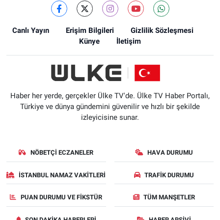
Canlı Yayın
Erişim Bilgileri
Gizlilik Sözleşmesi
Künye
İletişim
Haber her yerde, gerçekler Ülke TV'de. Ülke TV Haber Portalı,
Türkiye ve dünya gündemini güvenilir ve hızlı bir şekilde
izleyicisine sunar.
NÖBETÇI ECZANELER
HAVA DURUMU
İSTANBUL NAMAZ VAKITLERI
TRAFIK DURUMU
PUAN DURUMU VE FIKSTÜR
TÜM MANŞETLER
SON DAKIKA HABERLERI
HABER ARŞIVI