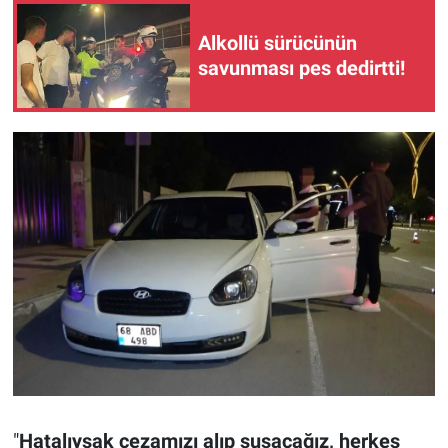
Alkollü sürücünün
savunması pes dedirtti!
"
Hatalıysak cezamızı alıp susacağız, herkes