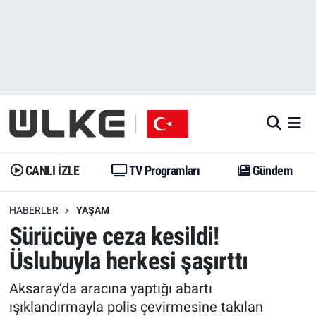
CANLI İZLE
CANLI YAYIN
Nöbetçi Eczaneler
TV Programları
TV Programları
Hava Durumu
Gündem
Gündem
İstanbul Namaz Vakitleri
Dünya
Trend
Trafik Durumu
CANLI İZLE
TV Programları
Gündem
Spor
Yaşam
Süper Lig Puan Durumu ve Fikstür
HABERLER
YAŞAM
Sürücüye ceza kesildi!
Erişim Bilgileri
Erişim Bilgileri
Erişim Bilgileri
Üslubuyla herkesi şaşırttı
Ekonomi
Spor
Tüm Manşetler
Aksaray’da aracına yaptığı abartı
Trend
Ekonomi
Son Dakika Haberleri
ışıklandırmayla polis çevirmesine takılan