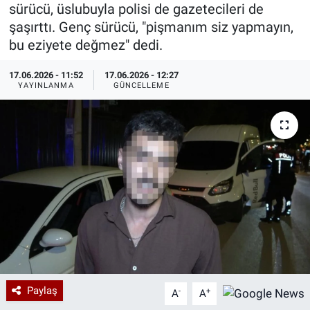
sürücü, üslubuyla polisi de gazetecileri de
Özel Haberler
Dünya
Haber Arşivi
şaşırttı. Genç sürücü, "pişmanım siz yapmayın,
bu eziyete değmez" dedi.
Yazarlar
Medya
17.06.2026 - 11:52
17.06.2026 - 12:27
YAYINLANMA
GÜNCELLEME
Özel Haberler
Kadın
Erişim Bilgileri
Sağlık
Teknoloji
Ramazan
Paylaş
-
+
A
A