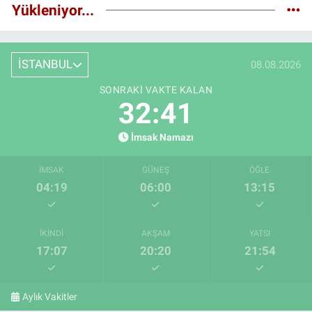
Yükleniyor...
İSTANBUL
08.08.2026
SONRAKI VAKTE KALAN
32:40
İmsak Namazı
İMSAK
GÜNEŞ
ÖĞLE
04:19
06:00
13:15
İKINDI
AKŞAM
YATSI
17:07
20:20
21:54
Aylık Vakitler