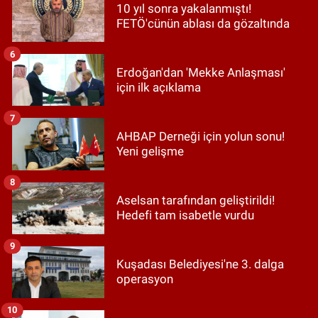
10 yıl sonra yakalanmıştı!
FETÖ'cünün ablası da gözaltında
6
Erdoğan'dan 'Mekke Anlaşması'
için ilk açıklama
7
AHBAP Derneği için yolun sonu!
Yeni gelişme
8
Aselsan tarafından geliştirildi!
Hedefi tam isabetle vurdu
9
Kuşadası Belediyesi'ne 3. dalga
operasyon
10