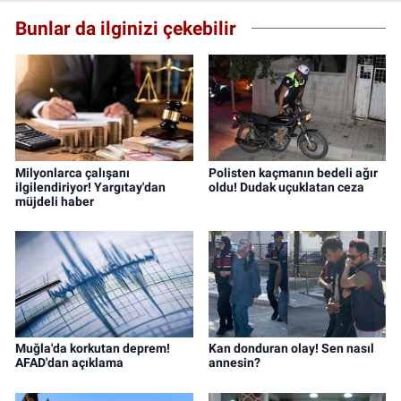
Bunlar da ilginizi çekebilir
Milyonlarca çalışanı
Polisten kaçmanın bedeli ağır
ilgilendiriyor! Yargıtay'dan
oldu! Dudak uçuklatan ceza
müjdeli haber
Muğla'da korkutan deprem!
Kan donduran olay! Sen nasıl
AFAD'dan açıklama
annesin?