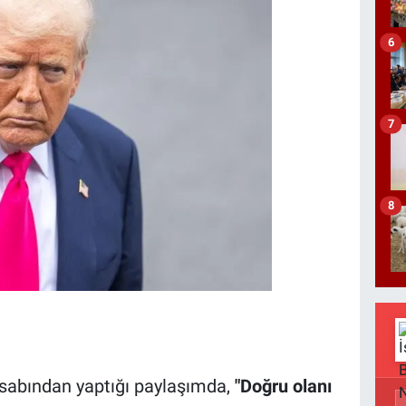
6
7
8
sabından yaptığı paylaşımda,
"Doğru olanı