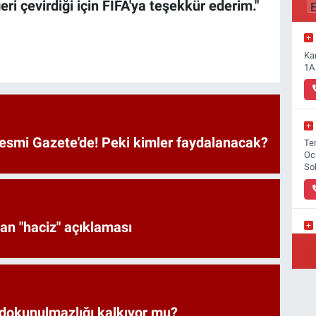
eri çevirdiği için FIFA'ya teşekkür ederim."
Ka
1A
Resmi Gazete'de! Peki kimler faydalanacak?
Ter
Oc
So
an "haciz" açıklaması
Yı
 dokunulmazlığı kalkıyor mu?