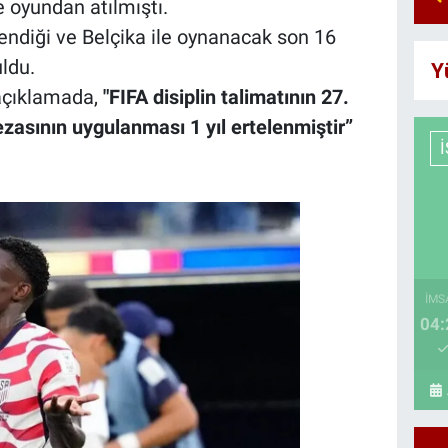
e oyundan atılmıştı.
endiği ve Belçika ile oynanacak son 16
ldu.
Y
 açıklamada,
"FIFA disiplin talimatının 27.
asının uygulanması 1 yıl ertelenmiştir”
İMS
04: