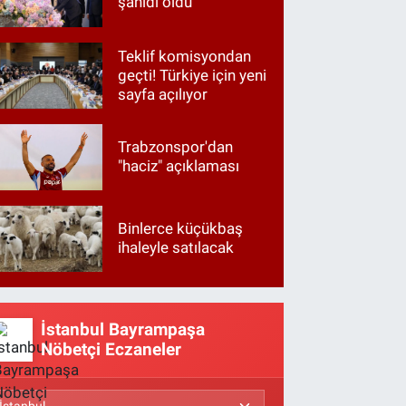
şahidi oldu
Teklif komisyondan
geçti! Türkiye için yeni
sayfa açılıyor
Trabzonspor'dan
"haciz" açıklaması
Binlerce küçükbaş
ihaleyle satılacak
İstanbul Bayrampaşa
Nöbetçi Eczaneler