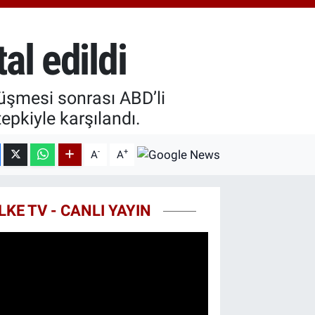
0.55
%0
ST100
779
%-14
al edildi
TCOIN
815,30
%-0.1
üşmesi sonrası ABD’li
epkiyle karşılandı.
-
+
A
A
LKE TV - CANLI YAYIN