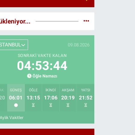
ükleniyor...
İSTANBUL
09.08.2026
SONRAKI VAKTE KALAN
04:53:43
Öğle Namazı
AK
GÜNEŞ
ÖĞLE
İKINDI
AKŞAM
YATSI
20
06:01
13:15
17:06
20:19
21:52
Aylık Vakitler