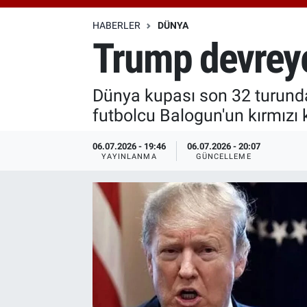
Özel Haberler
Dünya
Haber Arşivi
HABERLER
DÜNYA
Trump devreye 
Yazarlar
Medya
Dünya kupası son 32 turunda
Özel Haberler
futbolcu Balogun'un kırmızı k
Kadın
06.07.2026 - 19:46
06.07.2026 - 20:07
YAYINLANMA
GÜNCELLEME
Erişim Bilgileri
Sağlık
Teknoloji
Ramazan