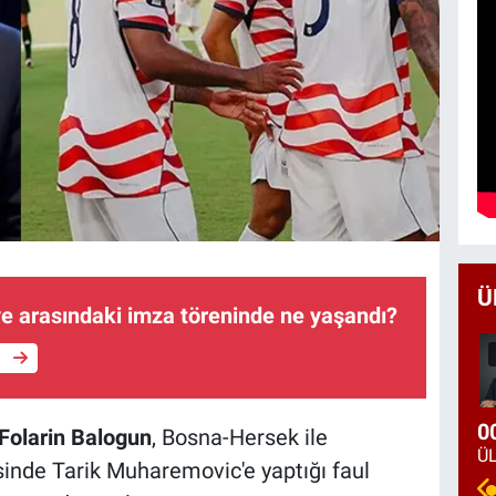
Ü
iye arasındaki imza töreninde ne yaşandı?
e
0
Folarin Balogun
, Bosna-Hersek ile
inde Tarik Muharemovic'e yaptığı faul