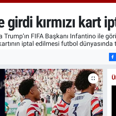
666
Bİ
13.
girdi kırmızı kart ipt
BI
64.
 Trump’ın FIFA Başkanı Infantino ile gör
artının iptal edilmesi futbol dünyasında t
Ü