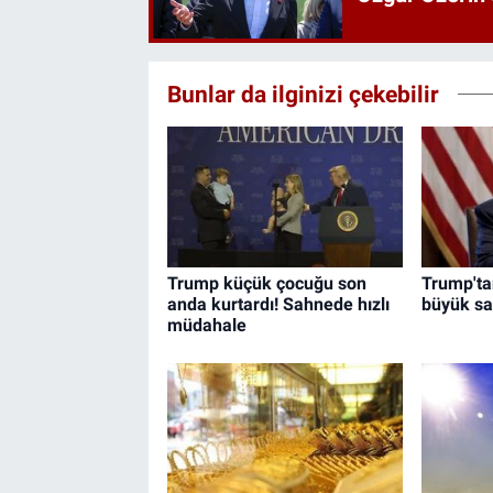
Bunlar da ilginizi çekebilir
Trump küçük çocuğu son
Trump'tan
anda kurtardı! Sahnede hızlı
büyük sal
müdahale