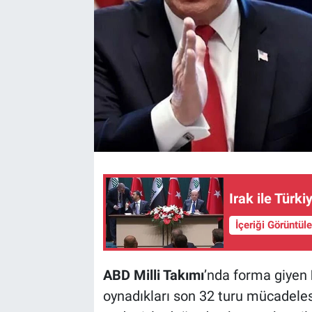
Irak ile Türk
İçeriği Görüntül
ABD Milli Takımı
’nda forma giyen
oynadıkları son 32 turu mücadeles