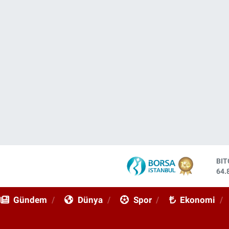
DO
47,
EU
55,
Gündem
Dünya
Spor
Ekonomi
ST
64,
GR