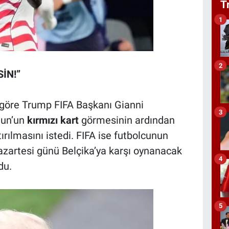
T
1
2
İN!”
göre Trump FIFA Başkanı Gianni
3
gun’un
kırmızı kart
görmesinin ardından
rılmasını istedi. FIFA ise futbolcunun
Pazartesi günü Belçika’ya karşı oynanacak
4
du.
5