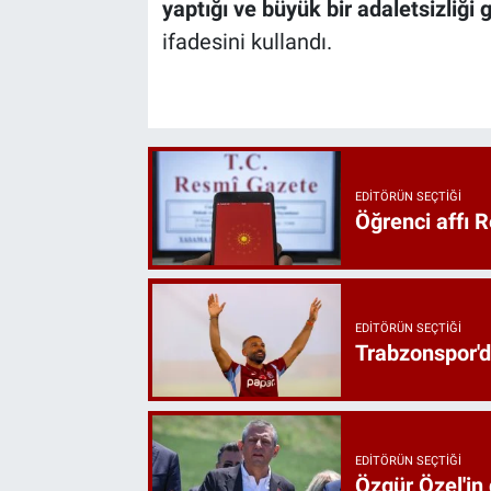
yaptığı ve büyük bir adaletsizliği g
ifadesini kullandı.
EDITÖRÜN SEÇTIĞI
Öğrenci affı 
EDITÖRÜN SEÇTIĞI
Trabzonspor'd
EDITÖRÜN SEÇTIĞI
Özgür Özel'in