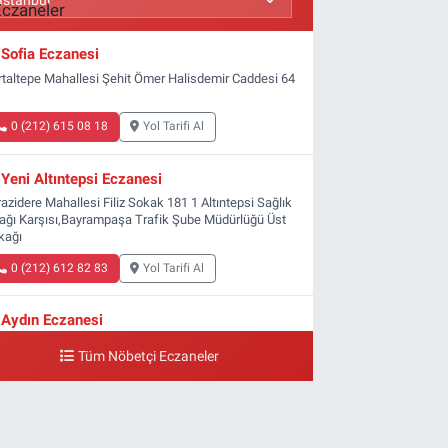
Sofia Eczanesi
rtaltepe Mahallesi Şehit Ömer Halisdemir Caddesi 64
0 (212) 615 08 18
Yol Tarifi Al
Yeni Altıntepsi Eczanesi
azidere Mahallesi Filiz Sokak 181 1 Altıntepsi Sağlık
ağı Karşısı,Bayrampaşa Trafik Şube Müdürlüğü Üst
kağı
0 (212) 612 82 83
Yol Tarifi Al
Aydın Eczanesi
ldırım Mahallesi Ali Fuat Başgil Caddesi 22 1B
Tüm Nöbetçi Eczaneler
0 (212) 618 00 51
Yol Tarifi Al