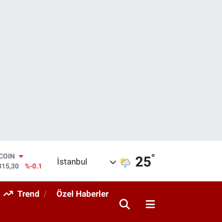
°
LAR
25
İstanbul
7436
%0.18
RO
2510
%0.32
Trend
Özel Haberler
ERLİN
4811
%0.38
AM ALTIN