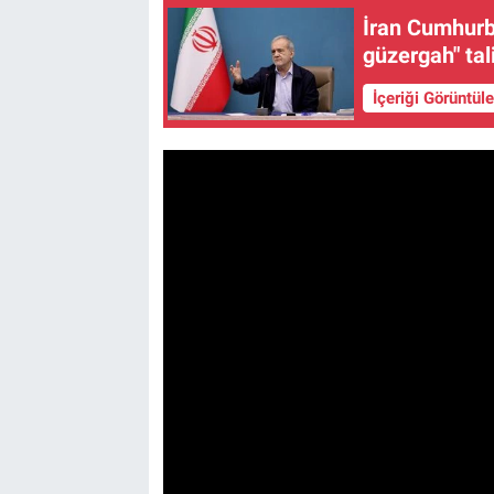
İran Cumhurb
güzergah" tal
İçeriği Görüntül