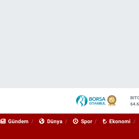
BIT
64.
DO
47,
EU
55,
Gündem
Dünya
Spor
Ekonomi
STE
64,
GRA