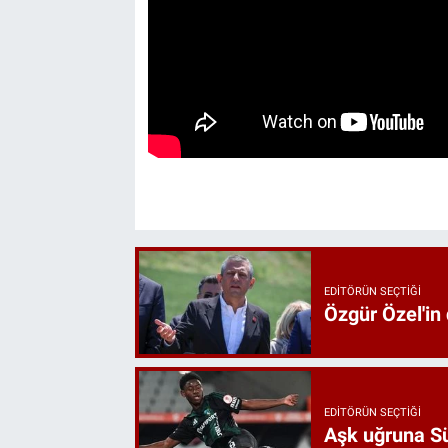
EDITÖRÜN SEÇTIĞI
Özgür Özel'in
EDITÖRÜN SEÇTIĞI
Aşk uğruna Süp