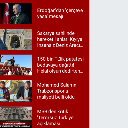
Erdoğan'dan 'çerçeve
yasa' mesajı
Sakarya sahilinde
hareketli anlar! Kıyıya
İnsansız Deniz Aracı
vurdu
150 bin TL'lik patatesi
bedavaya dağıttı!
Helal olsun dedirten
hareket
Mohamed Salah'ın
Trabzonspor'a
maliyeti belli oldu
MSB'den kritik
'Terörsüz Türkiye'
açıklaması