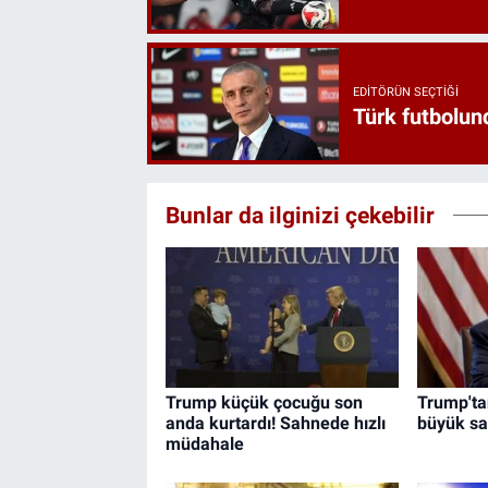
EDITÖRÜN SEÇTIĞI
Türk futbolund
Bunlar da ilginizi çekebilir
Trump küçük çocuğu son
Trump'tan
anda kurtardı! Sahnede hızlı
büyük sal
müdahale