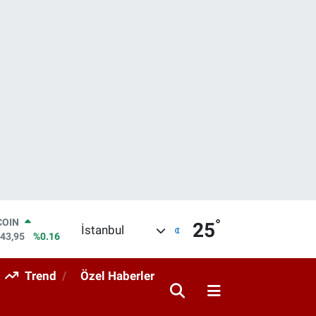
COIN
643,95
%0.16
°
LAR
25
İstanbul
6006
%0.06
RO
0250
%0.02
Trend
Özel Haberler
RLİN
2398
%0.2
M ALTIN