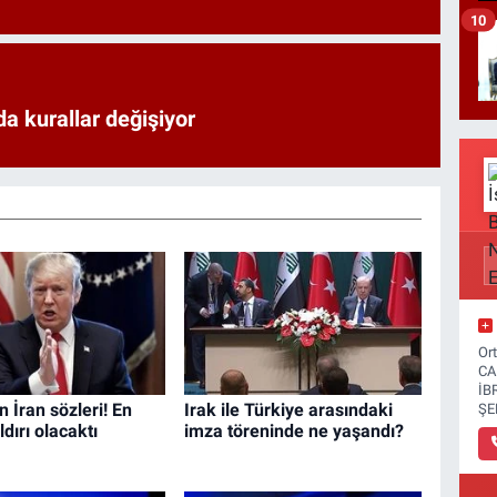
10
a kurallar değişiyor
Or
CA
İB
 İran sözleri! En
Irak ile Türkiye arasındaki
ŞE
dırı olacaktı
imza töreninde ne yaşandı?