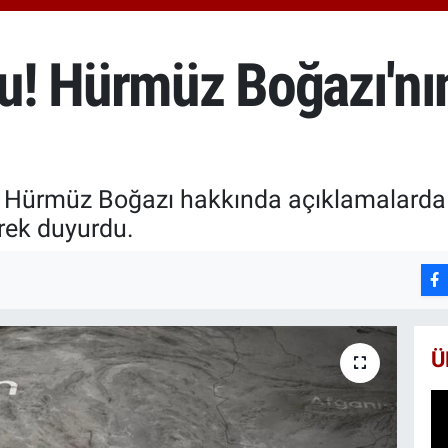
650
BİS
13.
! Hürmüz Boğazı'nın
 Hürmüz Boğazı hakkında açıklamalarda
rek duyurdu.
Ü