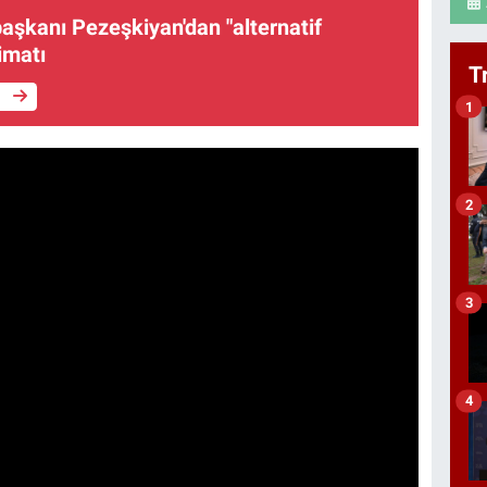
aşkanı Pezeşkiyan'dan "alternatif
imatı
T
e
1
2
3
4