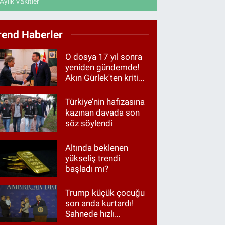
Aylık Vakitler
rend Haberler
O dosya 17 yıl sonra
yeniden gündemde!
Akın Gürlek'ten kritik
görüşme
Türkiye’nin hafızasına
kazınan davada son
söz söylendi
Altında beklenen
yükseliş trendi
başladı mı?
Trump küçük çocuğu
son anda kurtardı!
Sahnede hızlı
müdahale