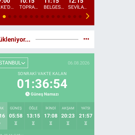
7:00
10:15
11:15
12:15
13:00
13:45
ÜLKE'DE BU SABAH
TOPRAKTAN SOFRAYA
BELGESEL: "ÜLKE'NİN ALIN TERİ"
SEVİLAY SUNGUR İLE ELİMİN BEREKETİ
ÖĞLE AJANSI
ÜLKE'DEN HABE
ükleniyor...
İSTANBUL
06.08.2026
SONRAKI VAKTE KALAN
01:36:53
Güneş Namazı
AK
GÜNEŞ
ÖĞLE
İKINDI
AKŞAM
YATSI
16
05:58
13:15
17:08
20:23
21:57