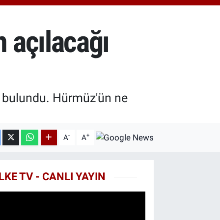
0.87
%0.12
T100
799
%70
 açılacağı
 bulundu. Hürmüz'ün ne
-
+
A
A
LKE TV - CANLI YAYIN