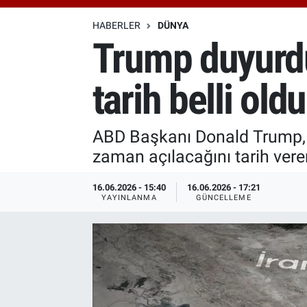
Özel Haberler
Dünya
Haber Arşivi
HABERLER
DÜNYA
Trump duyurdu
Yazarlar
Medya
tarih belli oldu
Özel Haberler
Kadın
ABD Başkanı Donald Trump,
zaman açılacağını tarih vere
Erişim Bilgileri
16.06.2026 - 15:40
16.06.2026 - 17:21
Sağlık
YAYINLANMA
GÜNCELLEME
Teknoloji
Ramazan