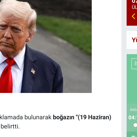
0
Y
İMS
ıklamada bulunarak
boğazın "(19 Haziran)
04:
 belirtti.