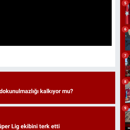
5
6
7
8
 dokunulmazlığı kalkıyor mu?
9
er Lig ekibini terk etti