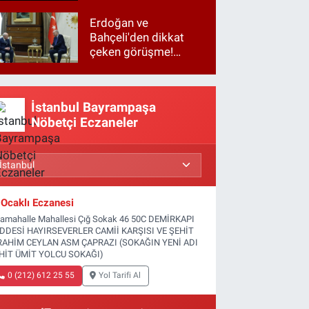
Erdoğan ve
Bahçeli'den dikkat
çeken görüşme!
Basına kapalı
gerçekleşti
İstanbul Bayrampaşa
Nöbetçi Eczaneler
Ocaklı Eczanesi
tamahalle Mahallesi Çığ Sokak 46 50C DEMİRKAPI
DDESİ HAYIRSEVERLER CAMİİ KARŞISI VE ŞEHİT
RAHİM CEYLAN ASM ÇAPRAZI (SOKAĞIN YENİ ADI
HİT ÜMİT YOLCU SOKAĞI)
0 (212) 612 25 55
Yol Tarifi Al