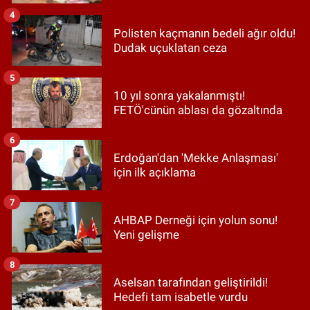
4
Polisten kaçmanın bedeli ağır oldu!
Dudak uçuklatan ceza
5
10 yıl sonra yakalanmıştı!
FETÖ'cünün ablası da gözaltında
6
Erdoğan'dan 'Mekke Anlaşması'
için ilk açıklama
7
AHBAP Derneği için yolun sonu!
Yeni gelişme
8
Aselsan tarafından geliştirildi!
Hedefi tam isabetle vurdu