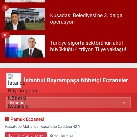
9
Kuşadası Belediyesi'ne 3. dalga
operasyon
10
Türkiye sigorta sektörünün aktif
büyüklüğü 4 trilyon TL'ye yaklaştı!
İstanbul Bayrampaşa Nöbetçi Eczaneler
Pamuk Eczanesi
Kocatepe Mahallesi Kocatepe Caddesi 42 1
0 (212) 437 02 92
Yol Tarifi Al