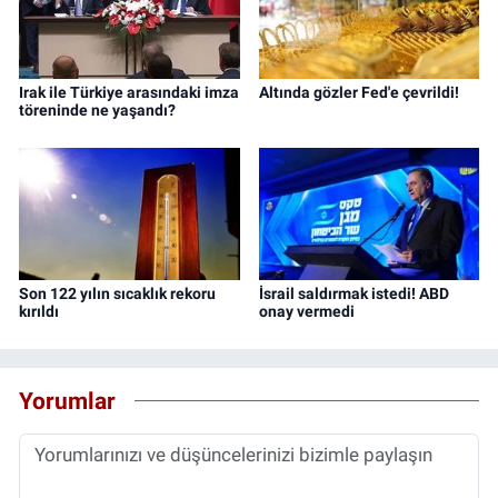
Irak ile Türkiye arasındaki imza
Altında gözler Fed'e çevrildi!
töreninde ne yaşandı?
Son 122 yılın sıcaklık rekoru
İsrail saldırmak istedi! ABD
kırıldı
onay vermedi
Yorumlar