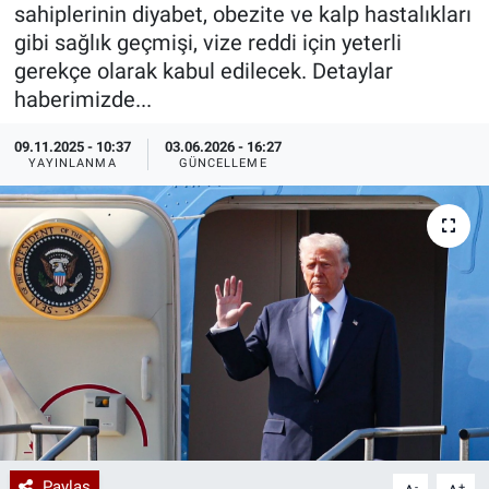
sahiplerinin diyabet, obezite ve kalp hastalıkları
Özel Haberler
Dünya
Haber Arşivi
gibi sağlık geçmişi, vize reddi için yeterli
gerekçe olarak kabul edilecek. Detaylar
Yazarlar
Medya
haberimizde...
09.11.2025 - 10:37
03.06.2026 - 16:27
Özel Haberler
YAYINLANMA
GÜNCELLEME
Kadın
Erişim Bilgileri
Sağlık
Teknoloji
Ramazan
Paylaş
-
+