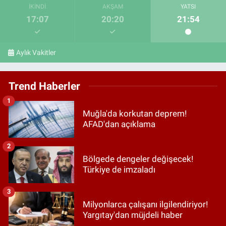
İKINDI
AKŞAM
YATSI
17:07
20:20
21:54
Aylık Vakitler
Trend Haberler
1
Muğla'da korkutan deprem!
AFAD'dan açıklama
2
Bölgede dengeler değişecek!
Türkiye de imzaladı
3
Milyonlarca çalışanı ilgilendiriyor!
Yargıtay'dan müjdeli haber