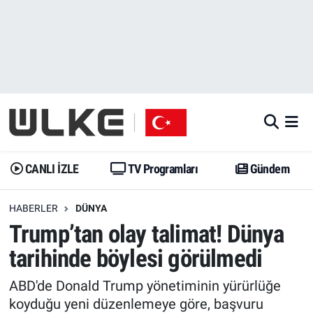
CANLI İZLE
CANLI YAYIN
Nöbetçi Eczaneler
TV Programları
TV Programları
Hava Durumu
Gündem
Gündem
İstanbul Namaz Vakitleri
Dünya
Trend
Trafik Durumu
CANLI İZLE
TV Programları
Gündem
Spor
Yaşam
Süper Lig Puan Durumu ve Fikstür
HABERLER
DÜNYA
Trump’tan olay talimat! Dünya
Erişim Bilgileri
Erişim Bilgileri
Erişim Bilgileri
tarihinde böylesi görülmedi
Ekonomi
Spor
Tüm Manşetler
ABD'de Donald Trump yönetiminin yürürlüğe
Trend
Ekonomi
Son Dakika Haberleri
koyduğu yeni düzenlemeye göre, başvuru