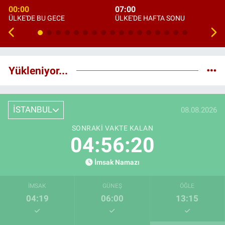
00:00
07:00
ÜLKE'DE BU GECE
ÜLKE'DE HAFTA SONU
Yükleniyor...
İSTANBUL
08.08.2026
SONRAKI VAKTE KALAN
04:56:19
İmsak Namazı
İMSAK
GÜNEŞ
ÖĞLE
04:19
06:00
13:15