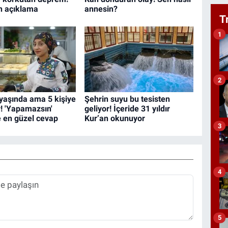
n açıklama
annesin?
T
1
2
yaşında ama 5 kişiye
Şehrin suyu bu tesisten
r! 'Yapamazsın'
geliyor! İçeride 31 yıldır
e en güzel cevap
Kur’an okunuyor
3
4
5