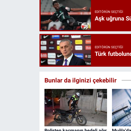
EDITÖRÜN SEÇTIĞI
Aşk uğruna Süp
EDITÖRÜN SEÇTIĞI
Türk futbolund
Bunlar da ilginizi çekebilir
Polisten kaçmanın bedeli ağır
Muğla'da