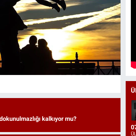
Ü
 dokunulmazlığı kalkıyor mu?
0