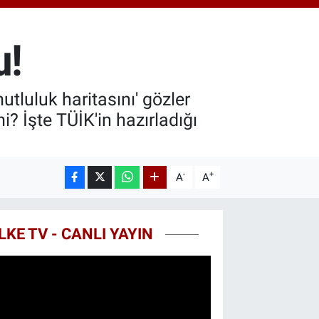
.49
%2.12
T100
87
%64
u!
COIN
60,53
%-0.76
tluluk haritasını' gözler
i? İşte TÜİK'in hazırladığı
-
+
A
A
LKE TV - CANLI YAYIN