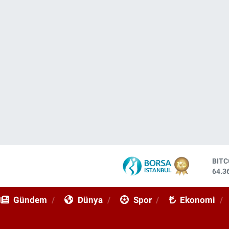
DOL
47,7
EUR
55,0
Gündem
Dünya
Spor
Ekonomi
STE
64,1
GRA