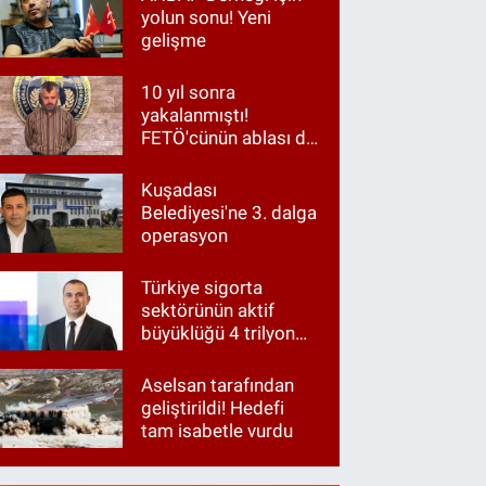
yolun sonu! Yeni
gelişme
10 yıl sonra
yakalanmıştı!
FETÖ'cünün ablası da
gözaltında
Kuşadası
Belediyesi'ne 3. dalga
operasyon
Türkiye sigorta
sektörünün aktif
büyüklüğü 4 trilyon
TL'ye yaklaştı!
Aselsan tarafından
geliştirildi! Hedefi
tam isabetle vurdu