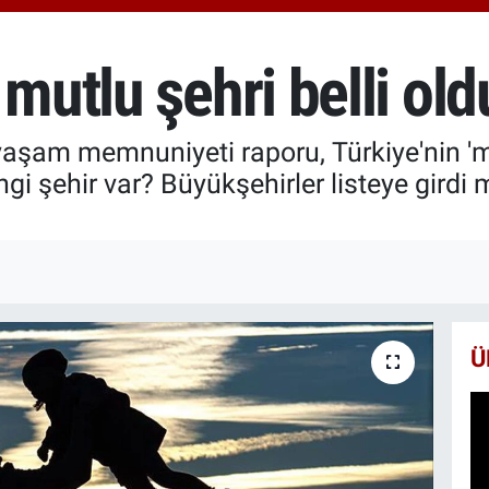
6618
BİS
13.8
mutlu şehri belli old
BIT
64.3
aşam memnuniyeti raporu, Türkiye'nin 'mu
gi şehir var? Büyükşehirler listeye girdi m
Ü