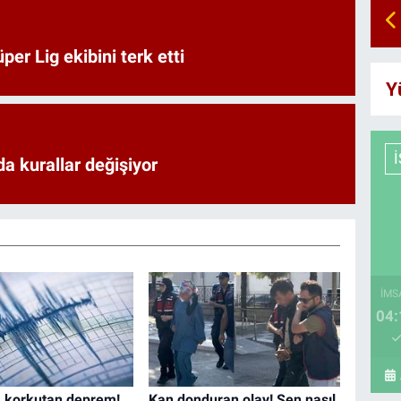
er Lig ekibini terk etti
Y
a kurallar değişiyor
İMS
04:
 korkutan deprem!
Kan donduran olay! Sen nasıl