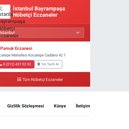
İstanbul Bayrampaşa
Nöbetçi Eczaneler
Pamuk Eczanesi
catepe Mahallesi Kocatepe Caddesi 42 1
0 (212) 437 02 92
Yol Tarifi Al
Tüm Nöbetçi Eczaneler
Gizlilik Sözleşmesi
Künye
İletişim