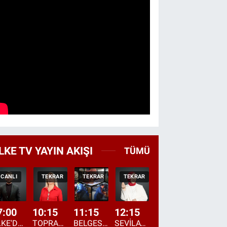
LKE TV YAYIN AKIŞI
TÜMÜ
CANLI
TEKRAR
TEKRAR
TEKRAR
CANLI
HABER
7:00
10:15
11:15
12:15
13:00
13:45
ÜLKE'DE BU SABAH
TOPRAKTAN SOFRAYA
BELGESEL: "ÜLKE'NİN ALIN TERİ"
SEVİLAY SUNGUR İLE ELİMİN BEREKETİ
ÖĞLE AJANSI
ÜLKE'DEN HABE