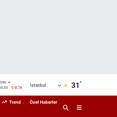
°
AR
31
İstanbul
069
%0.17
O
265
%0.01
Trend
Özel Haberler
RLİN
897
%0.02
M ALTIN