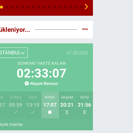
ükleniyor...
İSTANBUL
07.08.2026
SONRAKI VAKTE KALAN
02:33:06
Akşam Namazı
AK
GÜNEŞ
ÖĞLE
İKINDI
AKŞAM
YATSI
17
05:59
13:15
17:07
20:21
21:56
Aylık Vakitler