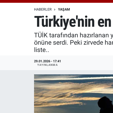
Özel Haberler
Dünya
Haber Arşivi
HABERLER
YAŞAM
Türkiye'nin en 
Yazarlar
Medya
TÜİK tarafından hazırlanan y
Özel Haberler
önüne serdi. Peki zirvede han
Kadın
liste..
Erişim Bilgileri
29.01.2026 - 17:41
YAYINLANMA
Sağlık
Teknoloji
Ramazan