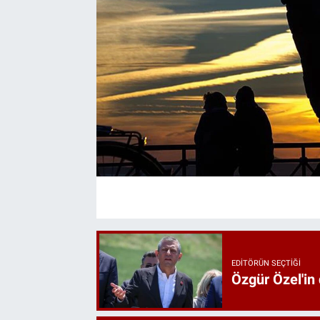
EDITÖRÜN SEÇTIĞI
Özgür Özel'in