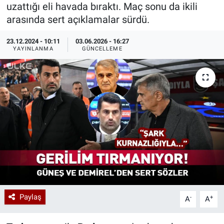
uzattığı eli havada bıraktı. Maç sonu da ikili
Özel Haberler
Dünya
Haber Arşivi
arasında sert açıklamalar sürdü.
23.12.2024 - 10:11
03.06.2026 - 16:27
Yazarlar
Medya
YAYINLANMA
GÜNCELLEME
Özel Haberler
Kadın
Erişim Bilgileri
Sağlık
Teknoloji
Ramazan
Paylaş
-
+
A
A