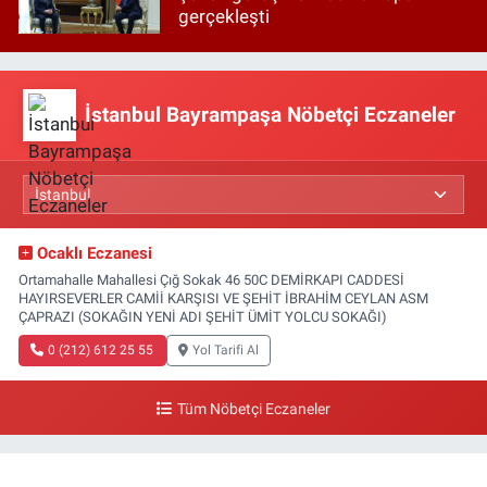
gerçekleşti
İstanbul Bayrampaşa Nöbetçi Eczaneler
Ocaklı Eczanesi
Ortamahalle Mahallesi Çığ Sokak 46 50C DEMİRKAPI CADDESİ
HAYIRSEVERLER CAMİİ KARŞISI VE ŞEHİT İBRAHİM CEYLAN ASM
ÇAPRAZI (SOKAĞIN YENİ ADI ŞEHİT ÜMİT YOLCU SOKAĞI)
0 (212) 612 25 55
Yol Tarifi Al
Tüm Nöbetçi Eczaneler