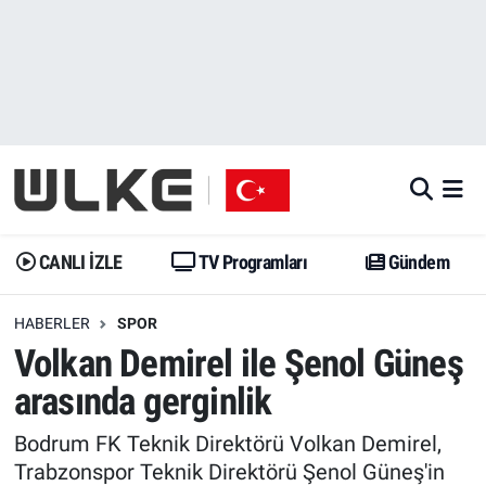
CANLI İZLE
CANLI YAYIN
Nöbetçi Eczaneler
TV Programları
TV Programları
Hava Durumu
Gündem
Gündem
İstanbul Namaz Vakitleri
Dünya
Trend
Trafik Durumu
CANLI İZLE
TV Programları
Gündem
Spor
Yaşam
Süper Lig Puan Durumu ve Fikstür
HABERLER
SPOR
Volkan Demirel ile Şenol Güneş
Erişim Bilgileri
Erişim Bilgileri
Erişim Bilgileri
arasında gerginlik
Ekonomi
Spor
Tüm Manşetler
Bodrum FK Teknik Direktörü Volkan Demirel,
Trend
Ekonomi
Son Dakika Haberleri
Trabzonspor Teknik Direktörü Şenol Güneş'in