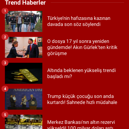
Trend Haberler
1
Türkiye’nin hafızasına kazınan
davada son söz söylendi
2
O dosya 17 yıl sonra yeniden
gündemde! Akın Gürlek'ten kritik
görüşme
3
Altında beklenen yükseliş trendi
başladı mı?
4
Trump küçük çocuğu son anda
kurtardı! Sahnede hızlı müdahale
5
Merkez Bankası'nın altın rezervi
yükseldi! 100 milyar doları aştı