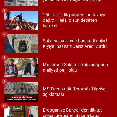
6
150 bin TL'lik patatesi bedavaya
dağıttı! Helal olsun dedirten
hareket
7
Sakarya sahilinde hareketli anlar!
Kıyıya İnsansız Deniz Aracı vurdu
8
Mohamed Salah'ın Trabzonspor'a
maliyeti belli oldu
9
MSB'den kritik 'Terörsüz Türkiye'
açıklaması
10
Erdoğan ve Bahçeli'den dikkat
çeken görüşme! Basına kapalı