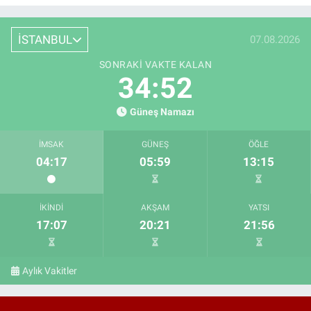
İSTANBUL
07.08.2026
SONRAKI VAKTE KALAN
34:51
Güneş Namazı
İMSAK
GÜNEŞ
ÖĞLE
04:17
05:59
13:15
İKINDI
AKŞAM
YATSI
17:07
20:21
21:56
Aylık Vakitler