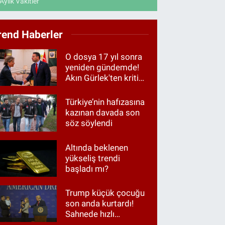
Aylık Vakitler
rend Haberler
O dosya 17 yıl sonra
yeniden gündemde!
Akın Gürlek'ten kritik
görüşme
Türkiye’nin hafızasına
kazınan davada son
söz söylendi
Altında beklenen
yükseliş trendi
başladı mı?
Trump küçük çocuğu
son anda kurtardı!
Sahnede hızlı
müdahale