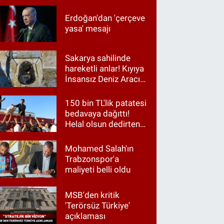
Erdoğan'dan 'çerçeve
yasa' mesajı
Sakarya sahilinde
hareketli anlar! Kıyıya
İnsansız Deniz Aracı
vurdu
150 bin TL'lik patatesi
bedavaya dağıttı!
Helal olsun dedirten
hareket
Mohamed Salah'ın
Trabzonspor'a
maliyeti belli oldu
MSB'den kritik
'Terörsüz Türkiye'
açıklaması