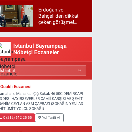
Erdoğan ve
Bahçeli'den dikkat
çeken görüşme!
Basına kapalı
gerçekleşti
İstanbul Bayrampaşa
Nöbetçi Eczaneler
Ocaklı Eczanesi
tamahalle Mahallesi Çığ Sokak 46 50C DEMİRKAPI
DDESİ HAYIRSEVERLER CAMİİ KARŞISI VE ŞEHİT
RAHİM CEYLAN ASM ÇAPRAZI (SOKAĞIN YENİ ADI
HİT ÜMİT YOLCU SOKAĞI)
0 (212) 612 25 55
Yol Tarifi Al