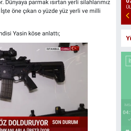
0
r. Dünyaya parmak ısırtan yerli silahlarımız
 İşte öne çıkan o yüzde yüz yerli ve milli
isi Yasin köse anlattı;
Y
İMS
04: