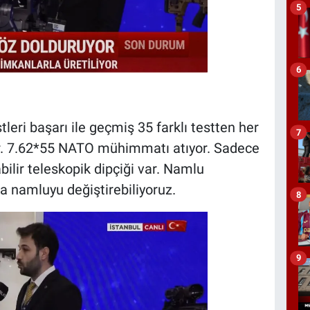
5
6
eri başarı ile geçmiş 35 farklı testten her
7
tır. 7.62*55 NATO mühimmatı atıyor. Sadece
bilir teleskopik dipçiği var. Namlu
 namluyu değiştirebiliyoruz.
8
9