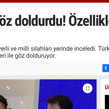
6510
BİS
13.7
göz doldurdu! Özellikl
BIT
64.2
li ve milli silahları yerinde inceledi. Türk
eri ile göz dolduruyor.
Ü