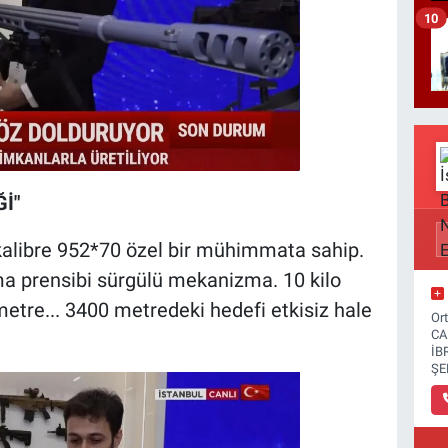
10
İ"
kalibre 952*70 özel bir mühimmata sahip.
a prensibi sürgülü mekanizma. 10 kilo
 metre... 3400 metredeki hedefi etkisiz hale
Or
CA
İB
ŞE