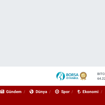
DOL
47,6
EUR
55,0
Gündem
Dünya
Spor
Ekonomi
STE
64,2
GRA