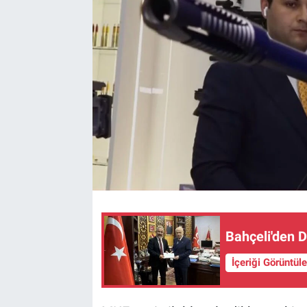
Bahçeli'den 
İçeriği Görüntül