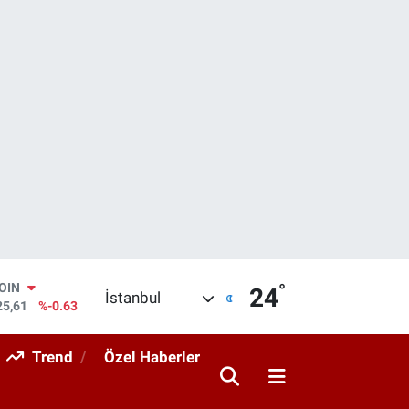
°
AR
24
İstanbul
704
%0
O
406
%-0.08
Trend
Özel Haberler
RLİN
143
%0
M ALTIN