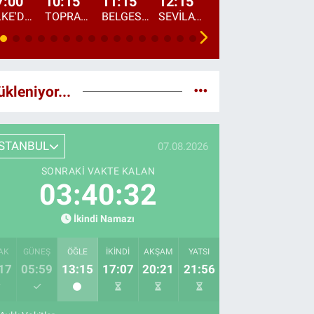
7:00
10:15
11:15
12:15
13:00
13:45
ÜLKE'DE BU SABAH
TOPRAKTAN SOFRAYA
BELGESEL: "ÜLKE'NİN ALIN TERİ"
SEVİLAY SUNGUR İLE ELİMİN BEREKETİ
ÖĞLE AJANSI
ÜLKE'DEN HABE
ükleniyor...
İSTANBUL
07.08.2026
SONRAKI VAKTE KALAN
03:40:30
İkindi Namazı
AK
GÜNEŞ
ÖĞLE
İKINDI
AKŞAM
YATSI
17
05:59
13:15
17:07
20:21
21:56