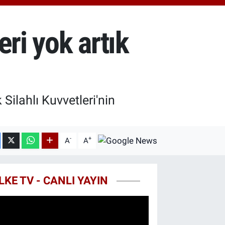
.40
%0.45
T100
99
%70
eri yok artık
COIN
25,61
%-0.63
 Silahlı Kuvvetleri'nin
-
+
A
A
LKE TV - CANLI YAYIN