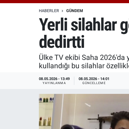
Özel Haberler
Dünya
Haber Arşivi
HABERLER
GÜNDEM
Yerli silahlar 
Yazarlar
Medya
dedirtti
Özel Haberler
Kadın
Ülke TV ekibi Saha 2026'da yer
kullandığı bu silahlar özellikl
Erişim Bilgileri
08.05.2026 - 13:49
08.05.2026 - 14:01
Sağlık
YAYINLANMA
GÜNCELLEME
Teknoloji
Ramazan