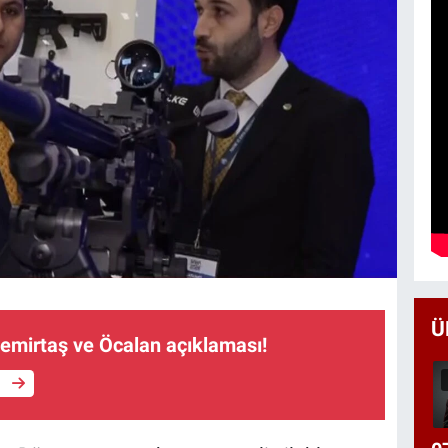
Ü
Demirtaş ve Öcalan açıklaması!
e