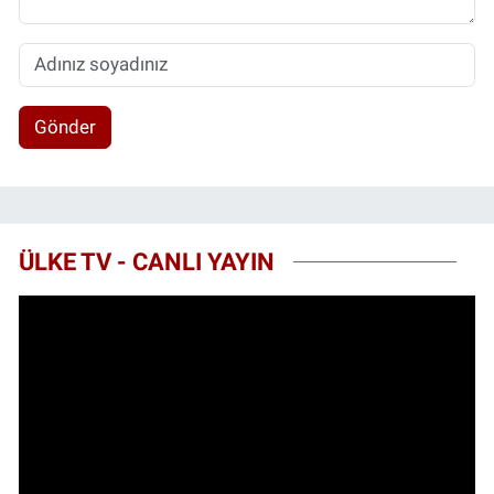
Gönder
ÜLKE TV - CANLI YAYIN