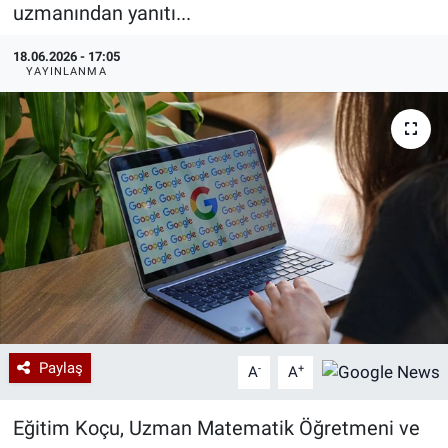
uzmanından yanıtı...
Özel Haberler
Dünya
Haber Arşivi
18.06.2026 - 17:05
YAYINLANMA
Yazarlar
Medya
Özel Haberler
Kadın
Erişim Bilgileri
Sağlık
Teknoloji
Paylaş
-
+
A
A
Ramazan
Eğitim Koçu, Uzman Matematik Öğretmeni ve