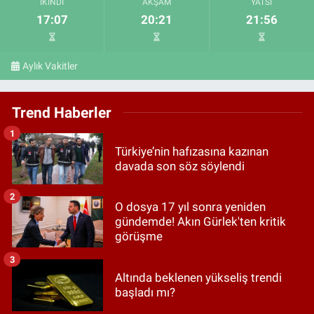
İKINDI
AKŞAM
YATSI
17:07
20:21
21:56
Aylık Vakitler
Trend Haberler
1
Türkiye’nin hafızasına kazınan
davada son söz söylendi
2
O dosya 17 yıl sonra yeniden
gündemde! Akın Gürlek'ten kritik
görüşme
3
Altında beklenen yükseliş trendi
başladı mı?