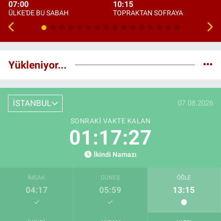
07:00
10:15
ÜLKE'DE BU SABAH
TOPRAKTAN SOFRAYA
Yükleniyor...
İSTANBUL
07.08.2026
SONRAKI VAKTE KALAN
01:17:26
İkindi Namazı
İMSAK
GÜNEŞ
ÖĞLE
04:17
05:59
13:15