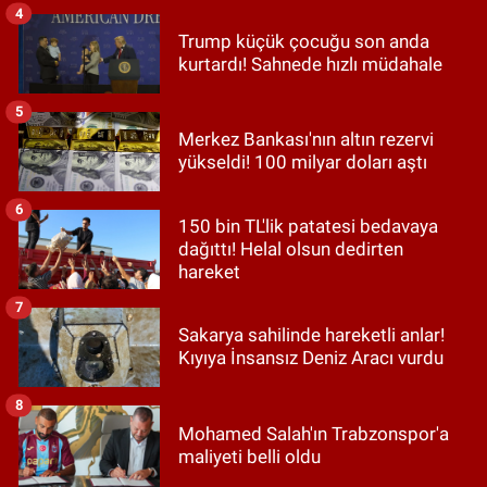
4
Trump küçük çocuğu son anda
kurtardı! Sahnede hızlı müdahale
5
Merkez Bankası'nın altın rezervi
yükseldi! 100 milyar doları aştı
6
150 bin TL'lik patatesi bedavaya
dağıttı! Helal olsun dedirten
hareket
7
Sakarya sahilinde hareketli anlar!
Kıyıya İnsansız Deniz Aracı vurdu
8
Mohamed Salah'ın Trabzonspor'a
maliyeti belli oldu