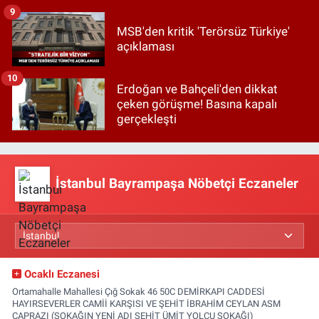
9
MSB'den kritik 'Terörsüz Türkiye'
açıklaması
10
Erdoğan ve Bahçeli'den dikkat
çeken görüşme! Basına kapalı
gerçekleşti
İstanbul Bayrampaşa Nöbetçi Eczaneler
Ocaklı Eczanesi
Ortamahalle Mahallesi Çığ Sokak 46 50C DEMİRKAPI CADDESİ
HAYIRSEVERLER CAMİİ KARŞISI VE ŞEHİT İBRAHİM CEYLAN ASM
ÇAPRAZI (SOKAĞIN YENİ ADI ŞEHİT ÜMİT YOLCU SOKAĞI)