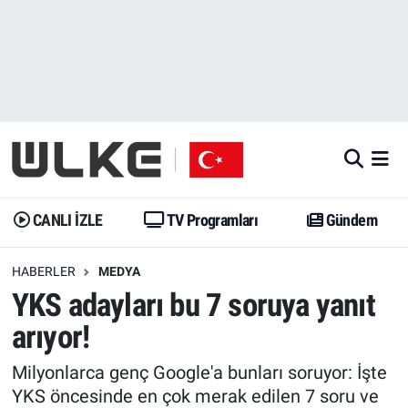
CANLI İZLE
CANLI YAYIN
Nöbetçi Eczaneler
TV Programları
TV Programları
Hava Durumu
Gündem
Gündem
İstanbul Namaz Vakitleri
Dünya
Trend
Trafik Durumu
CANLI İZLE
TV Programları
Gündem
Spor
Yaşam
Süper Lig Puan Durumu ve Fikstür
HABERLER
MEDYA
YKS adayları bu 7 soruya yanıt
Erişim Bilgileri
Erişim Bilgileri
Erişim Bilgileri
arıyor!
Ekonomi
Spor
Tüm Manşetler
Milyonlarca genç Google'a bunları soruyor: İşte
Trend
Ekonomi
Son Dakika Haberleri
YKS öncesinde en çok merak edilen 7 soru ve