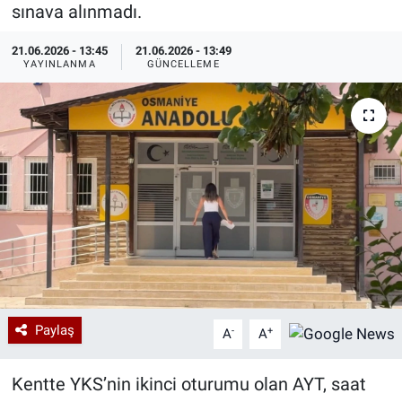
sınava alınmadı.
Özel Haberler
Dünya
Haber Arşivi
21.06.2026 - 13:45
21.06.2026 - 13:49
YAYINLANMA
GÜNCELLEME
Yazarlar
Medya
Özel Haberler
Kadın
Erişim Bilgileri
Sağlık
Teknoloji
Paylaş
-
+
A
A
Ramazan
Kentte YKS’nin ikinci oturumu olan AYT, saat