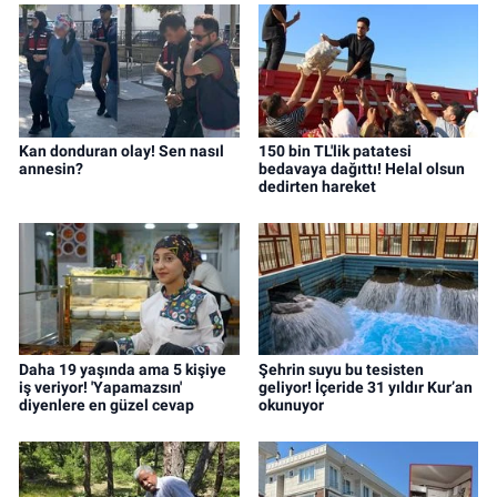
Kan donduran olay! Sen nasıl
150 bin TL'lik patatesi
annesin?
bedavaya dağıttı! Helal olsun
dedirten hareket
Daha 19 yaşında ama 5 kişiye
Şehrin suyu bu tesisten
iş veriyor! 'Yapamazsın'
geliyor! İçeride 31 yıldır Kur’an
diyenlere en güzel cevap
okunuyor