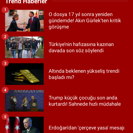
Trend Haberler
1
O dosya 17 yıl sonra yeniden
gündemde! Akın Gürlek'ten kritik
görüşme
2
Türkiye’nin hafızasına kazınan
davada son söz söylendi
3
Altında beklenen yükseliş trendi
başladı mı?
4
Trump küçük çocuğu son anda
kurtardı! Sahnede hızlı müdahale
5
Erdoğan'dan 'çerçeve yasa' mesajı