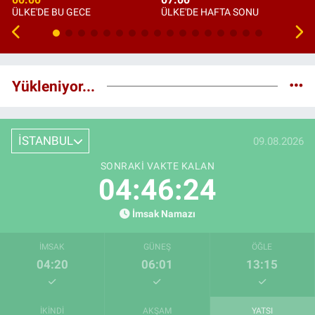
ÜLKE'DE BU GECE
ÜLKE'DE HAFTA SONU
Yükleniyor...
İSTANBUL
09.08.2026
SONRAKI VAKTE KALAN
04:46:23
İmsak Namazı
İMSAK
GÜNEŞ
ÖĞLE
04:20
06:01
13:15
İKINDI
AKŞAM
YATSI