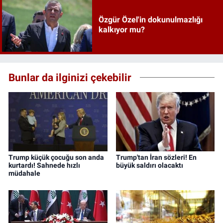
Özgür Özel'in dokunulmazlığı
kalkıyor mu?
Bunlar da ilginizi çekebilir
Trump küçük çocuğu son anda
Trump'tan İran sözleri! En
kurtardı! Sahnede hızlı
büyük saldırı olacaktı
müdahale