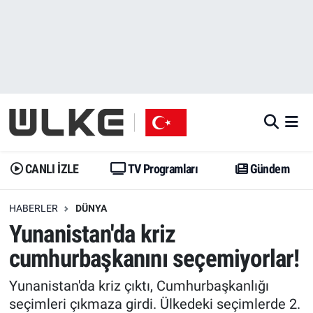
CANLI İZLE
CANLI YAYIN
Nöbetçi Eczaneler
TV Programları
TV Programları
Hava Durumu
Gündem
Gündem
İstanbul Namaz Vakitleri
Dünya
Trend
Trafik Durumu
CANLI İZLE
TV Programları
Gündem
Spor
Yaşam
Süper Lig Puan Durumu ve Fikstür
HABERLER
DÜNYA
Yunanistan'da kriz
Erişim Bilgileri
Erişim Bilgileri
Erişim Bilgileri
cumhurbaşkanını seçemiyorlar!
Ekonomi
Spor
Tüm Manşetler
Yunanistan'da kriz çıktı, Cumhurbaşkanlığı
Trend
Ekonomi
Son Dakika Haberleri
seçimleri çıkmaza girdi. Ülkedeki seçimlerde 2.