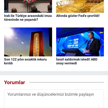
Irak ile Türkiye arasındaki imza
Altında gözler Fed'e çevrildi!
töreninde ne yaşandı?
Son 122 yılın sıcaklık rekoru
İsrail saldırmak istedi! ABD
kırıldı
onay vermedi
Yorumlar