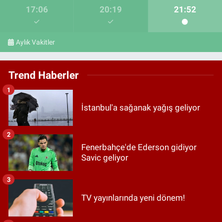
17:06
20:19
21:52
Aylık Vakitler
Trend Haberler
1
İstanbul'a sağanak yağış geliyor
2
Fenerbahçe'de Ederson gidiyor
Savic geliyor
3
TV yayınlarında yeni dönem!