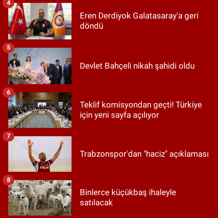
4
Eren Derdiyok Galatasaray'a geri
döndü
5
Devlet Bahçeli nikah şahidi oldu
6
Teklif komisyondan geçti! Türkiye
için yeni sayfa açılıyor
7
Trabzonspor'dan "haciz" açıklaması
8
Binlerce küçükbaş ihaleyle
satılacak