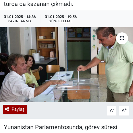
turda da kazanan çıkmadı.
Özel Haberler
Dünya
Haber Arşivi
31.01.2025 - 14:36
31.01.2025 - 19:56
YAYINLANMA
GÜNCELLEME
Yazarlar
Medya
Özel Haberler
Kadın
Erişim Bilgileri
Sağlık
Teknoloji
Paylaş
-
+
A
A
Ramazan
Yunanistan Parlamentosunda, görev süresi