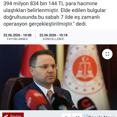
394 milyon 834 bin 144 TL para hacmine
Özel Haberler
Dünya
Haber Arşivi
ulaştıkları belirlenmiştir. Elde edilen bulgular
doğrultusunda bu sabah 7 ilde eş zamanlı
Yazarlar
Medya
operasyon gerçekleştirilmiştir." dedi.
22.06.2026 - 10:08
22.06.2026 - 10:18
Özel Haberler
YAYINLANMA
GÜNCELLEME
Kadın
Erişim Bilgileri
Sağlık
Teknoloji
Ramazan
Paylaş
-
+