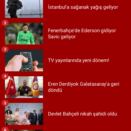
İstanbul'a sağanak yağış geliyor
2
Fenerbahçe'de Ederson gidiyor
Savic geliyor
3
TV yayınlarında yeni dönem!
4
Eren Derdiyok Galatasaray'a geri
döndü
5
Devlet Bahçeli nikah şahidi oldu
6