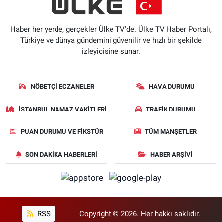
Haber her yerde, gerçekler Ülke TV'de. Ülke TV Haber Portalı,
Türkiye ve dünya gündemini güvenilir ve hızlı bir şekilde
izleyicisine sunar.
NÖBETÇI ECZANELER
HAVA DURUMU
İSTANBUL NAMAZ VAKITLERI
TRAFIK DURUMU
PUAN DURUMU VE FIKSTÜR
TÜM MANŞETLER
SON DAKIKA HABERLERI
HABER ARŞIVI
RSS
Copyright © 2026. Her hakkı saklıdır.