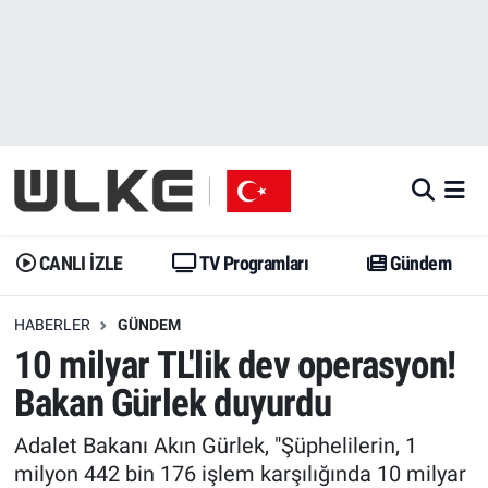
CANLI İZLE
CANLI YAYIN
Nöbetçi Eczaneler
TV Programları
TV Programları
Hava Durumu
Gündem
Gündem
İstanbul Namaz Vakitleri
Dünya
Trend
Trafik Durumu
CANLI İZLE
TV Programları
Gündem
Spor
Yaşam
Süper Lig Puan Durumu ve Fikstür
HABERLER
GÜNDEM
10 milyar TL'lik dev operasyon!
Erişim Bilgileri
Erişim Bilgileri
Erişim Bilgileri
Bakan Gürlek duyurdu
Ekonomi
Spor
Tüm Manşetler
Adalet Bakanı Akın Gürlek, "Şüphelilerin, 1
Trend
Ekonomi
Son Dakika Haberleri
milyon 442 bin 176 işlem karşılığında 10 milyar