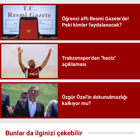
Öğrenci affı Resmi Gazete'de!
Peki kimler faydalanacak?
Trabzonspor'dan "haciz"
açıklaması
Özgür Özel'in dokunulmazlığı
kalkıyor mu?
Bunlar da ilginizi çekebilir