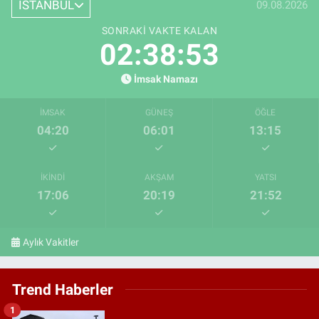
İSTANBUL
09.08.2026
SONRAKI VAKTE KALAN
02:38:52
İmsak Namazı
İMSAK
GÜNEŞ
ÖĞLE
04:20
06:01
13:15
İKINDI
AKŞAM
YATSI
17:06
20:19
21:52
Aylık Vakitler
Trend Haberler
1