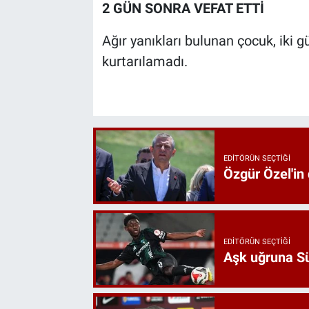
2 GÜN SONRA VEFAT ETTİ
Ağır yanıkları bulunan çocuk, ik
kurtarılamadı.
EDITÖRÜN SEÇTIĞI
Özgür Özel'in
EDITÖRÜN SEÇTIĞI
Aşk uğruna Süp