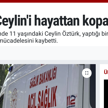
66
Bİ
13
eylin'i hayattan kop
BI
65
e 11 yaşındaki Ceylin Öztürk, yaptığı bir
ücadelesini kaybetti.
Ü