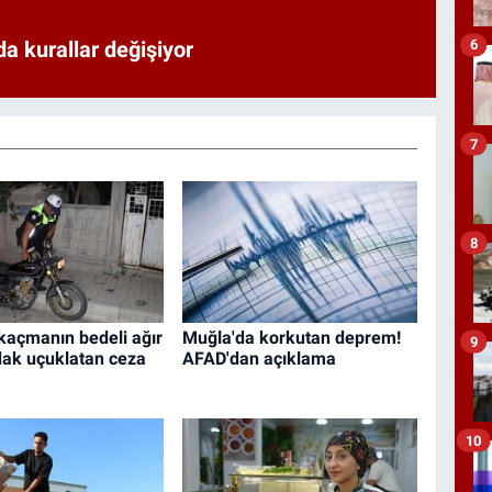
6
a kurallar değişiyor
7
8
 kaçmanın bedeli ağır
Muğla'da korkutan deprem!
9
dak uçuklatan ceza
AFAD'dan açıklama
10