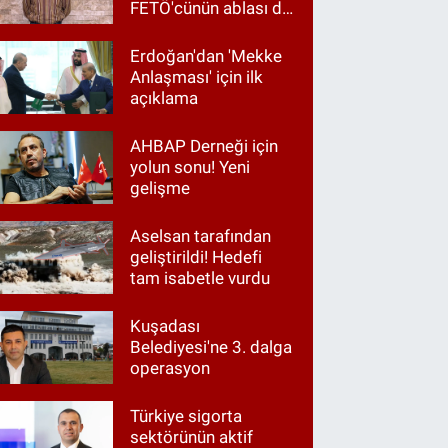
FETÖ'cünün ablası da
gözaltında
Erdoğan'dan 'Mekke
Anlaşması' için ilk
açıklama
AHBAP Derneği için
yolun sonu! Yeni
gelişme
Aselsan tarafından
geliştirildi! Hedefi
tam isabetle vurdu
Kuşadası
Belediyesi'ne 3. dalga
operasyon
Türkiye sigorta
sektörünün aktif