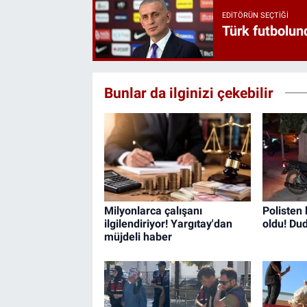
EDITÖRÜN SEÇTIĞI
Türk futbolund
Bunlar da ilginizi çekebilir
Milyonlarca çalışanı
Polisten
ilgilendiriyor! Yargıtay'dan
oldu! Du
müjdeli haber