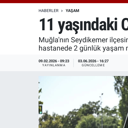
Özel Haberler
Dünya
Haber Arşivi
HABERLER
YAŞAM
11 yaşındaki C
Yazarlar
Medya
Muğla'nın Seydikemer ilçesind
Özel Haberler
hastanede 2 günlük yaşam m
Kadın
09.02.2026 - 09:23
03.06.2026 - 16:27
YAYINLANMA
GÜNCELLEME
Erişim Bilgileri
Sağlık
Teknoloji
Ramazan