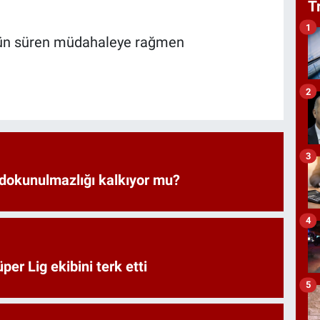
T
1
i gün süren müdahaleye rağmen
2
3
 dokunulmazlığı kalkıyor mu?
4
er Lig ekibini terk etti
5