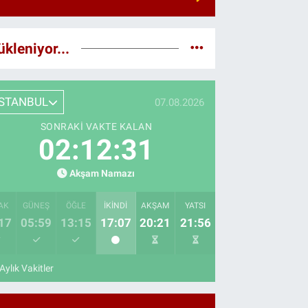
ükleniyor...
İSTANBUL
07.08.2026
SONRAKI VAKTE KALAN
02:12:30
Akşam Namazı
AK
GÜNEŞ
ÖĞLE
İKINDI
AKŞAM
YATSI
17
05:59
13:15
17:07
20:21
21:56
Aylık Vakitler