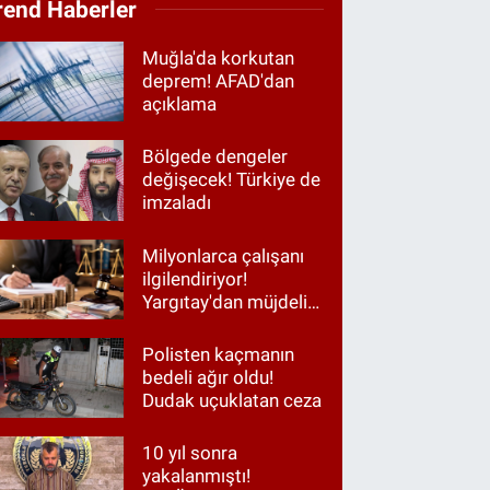
rend Haberler
Muğla'da korkutan
deprem! AFAD'dan
açıklama
Bölgede dengeler
değişecek! Türkiye de
imzaladı
Milyonlarca çalışanı
ilgilendiriyor!
Yargıtay'dan müjdeli
haber
Polisten kaçmanın
bedeli ağır oldu!
Dudak uçuklatan ceza
10 yıl sonra
yakalanmıştı!