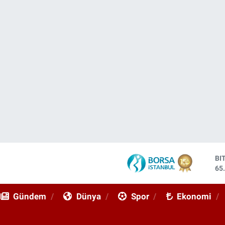
DO
47
EU
55
Gündem
Dünya
Spor
Ekonomi
ST
64
GR