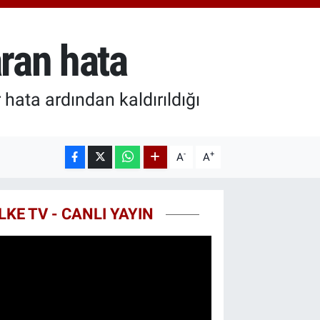
18.49
%2.12
ST100
.773
%-19
aran hata
TCOIN
.130,04
%1.2
 hata ardından kaldırıldığı
-
+
A
A
LKE TV - CANLI YAYIN