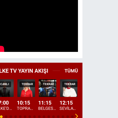
LKE TV YAYIN AKIŞI
TÜMÜ
CANLI
TEKRAR
TEKRAR
TEKRAR
CANLI
HABER
7:00
10:15
11:15
12:15
13:00
13:45
ÜLKE'DE BU SABAH
TOPRAKTAN SOFRAYA
BELGESEL: "ÜLKE'NİN ALIN TERİ"
SEVİLAY SUNGUR İLE ELİMİN BEREKETİ
ÖĞLE AJANSI
ÜLKE'DEN HABE