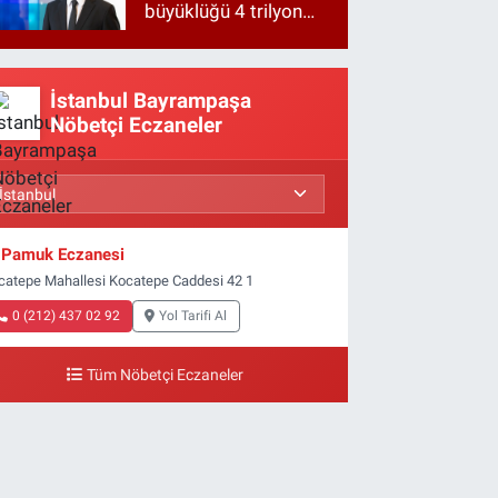
büyüklüğü 4 trilyon
TL'ye yaklaştı!
İstanbul Bayrampaşa
Nöbetçi Eczaneler
Pamuk Eczanesi
catepe Mahallesi Kocatepe Caddesi 42 1
0 (212) 437 02 92
Yol Tarifi Al
Tüm Nöbetçi Eczaneler