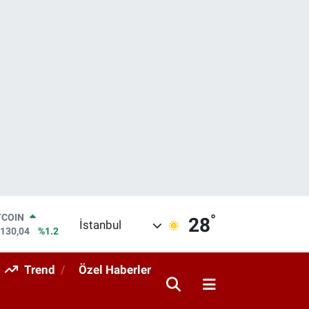
°
LAR
28
İstanbul
,7106
%0.17
RO
,1652
%0.27
Trend
Özel Haberler
ERLİN
,4046
%0.35
AM ALTIN