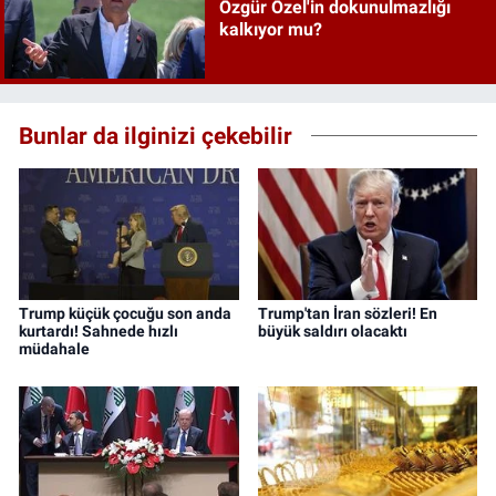
Özgür Özel'in dokunulmazlığı
kalkıyor mu?
Bunlar da ilginizi çekebilir
Trump küçük çocuğu son anda
Trump'tan İran sözleri! En
kurtardı! Sahnede hızlı
büyük saldırı olacaktı
müdahale