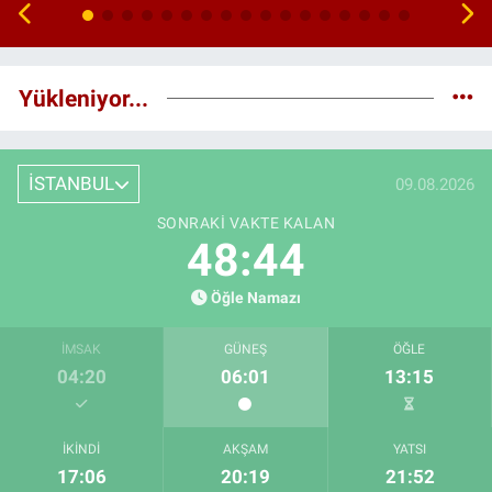
Yükleniyor...
İSTANBUL
09.08.2026
SONRAKI VAKTE KALAN
48:43
Öğle Namazı
İMSAK
GÜNEŞ
ÖĞLE
04:20
06:01
13:15
İKINDI
AKŞAM
YATSI
17:06
20:19
21:52