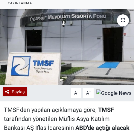
YAYINLANMA
Özel Haberler
Dünya
Haber Arşivi
Yazarlar
Medya
Özel Haberler
Kadın
Erişim Bilgileri
Sağlık
Paylaş
-
+
A
A
Teknoloji
TMSF'den yapılan açıklamaya göre,
TMSF
Ramazan
tarafından yönetilen Müflis Asya Katılım
Bankası AŞ İflas İdaresinin
ABD'de açtığı alacak