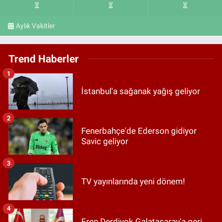
Aylık Vakitler
Trend Haberler
1
İstanbul'a sağanak yağış geliyor
2
Fenerbahçe'de Ederson gidiyor
Savic geliyor
3
TV yayınlarında yeni dönem!
4
Eren Derdiyok Galatasaray'a geri