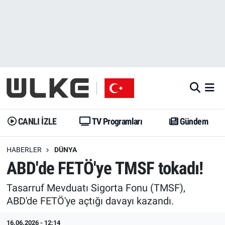
CANLI İZLE
CANLI YAYIN
Nöbetçi Eczaneler
TV Programları
TV Programları
Hava Durumu
Gündem
Gündem
İstanbul Namaz Vakitleri
Dünya
Trend
Trafik Durumu
CANLI İZLE
TV Programları
Gündem
Spor
Yaşam
Süper Lig Puan Durumu ve Fikstür
HABERLER
DÜNYA
ABD'de FETÖ'ye TMSF tokadı!
Erişim Bilgileri
Erişim Bilgileri
Erişim Bilgileri
Tasarruf Mevduatı Sigorta Fonu (TMSF),
Ekonomi
Spor
Tüm Manşetler
ABD'de FETÖ'ye açtığı davayı kazandı.
Trend
Ekonomi
Son Dakika Haberleri
16.06.2026 - 12:14