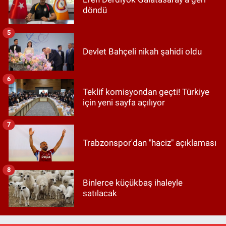
döndü
5
Devlet Bahçeli nikah şahidi oldu
6
Teklif komisyondan geçti! Türkiye
için yeni sayfa açılıyor
7
Trabzonspor'dan "haciz" açıklaması
8
Binlerce küçükbaş ihaleyle
satılacak