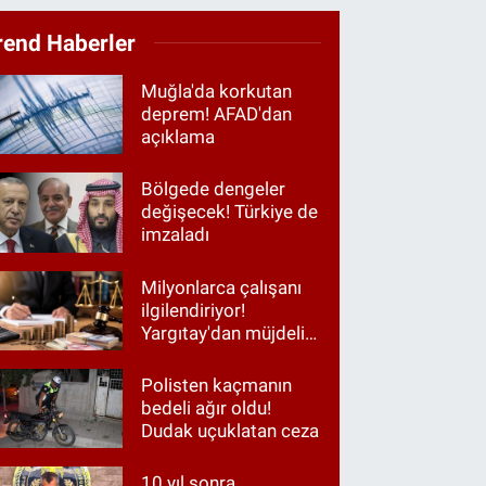
rend Haberler
Muğla'da korkutan
deprem! AFAD'dan
açıklama
Bölgede dengeler
değişecek! Türkiye de
imzaladı
Milyonlarca çalışanı
ilgilendiriyor!
Yargıtay'dan müjdeli
haber
Polisten kaçmanın
bedeli ağır oldu!
Dudak uçuklatan ceza
10 yıl sonra