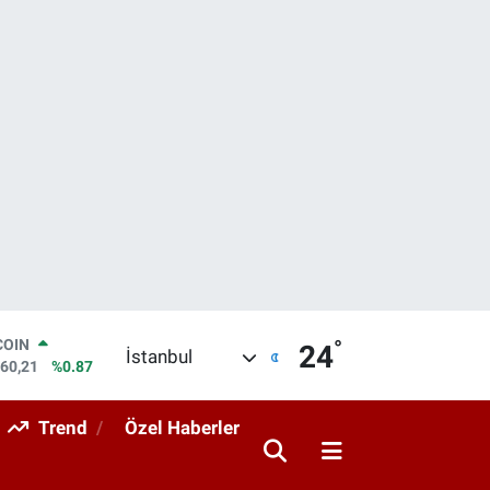
°
LAR
24
İstanbul
7436
%0.18
RO
2510
%0.32
Trend
Özel Haberler
RLİN
4811
%0.38
M ALTIN