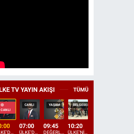
LKE TV YAYIN AKIŞI
TÜMÜ
CANLI
YAŞAM
BELGESEL
TEKRAR
HABER
CANLI
0:00
07:00
09:45
10:20
11:15
12:20
ÜLKE'DE BU GECE
ÜLKE'DE HAFTA SONU
DEĞERLERİN DAVETİ
ÜLKE'NİN ÇOCUKLARI
YOL HİKAYESİ
DÜNYANIN GÜNDE