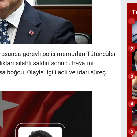
T
1
2
rosunda görevli polis memurları Tütüncüler
kları silahlı saldırı sonucu hayatını
 boğdu. Olayla ilgili adli ve idari süreç
3
4
5