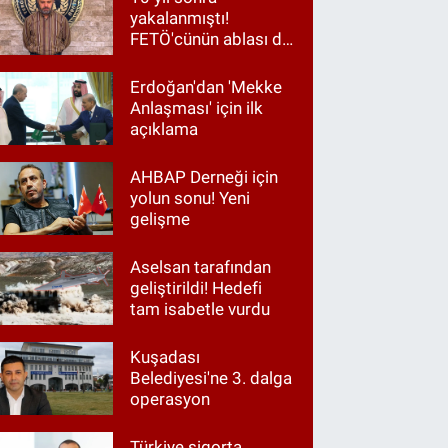
yakalanmıştı!
FETÖ'cünün ablası da
gözaltında
Erdoğan'dan 'Mekke
Anlaşması' için ilk
açıklama
AHBAP Derneği için
yolun sonu! Yeni
gelişme
Aselsan tarafından
geliştirildi! Hedefi
tam isabetle vurdu
Kuşadası
Belediyesi'ne 3. dalga
operasyon
Türkiye sigorta