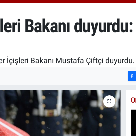
666
BİS
13.
şleri Bakanı duyurdu:
BIT
64.
r İçişleri Bakanı Mustafa Çiftçi duyurdu. Ş
Ü