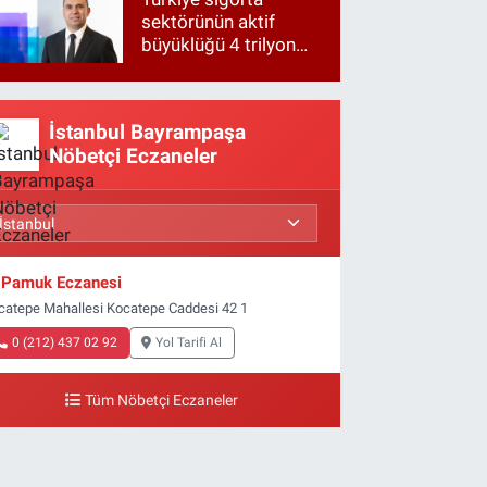
sektörünün aktif
büyüklüğü 4 trilyon
TL'ye yaklaştı!
İstanbul Bayrampaşa
Nöbetçi Eczaneler
Pamuk Eczanesi
catepe Mahallesi Kocatepe Caddesi 42 1
0 (212) 437 02 92
Yol Tarifi Al
Tüm Nöbetçi Eczaneler