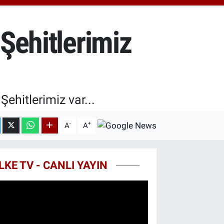
0.55
%0.03
T100
779
%-14
 Şehitlerimiz
COIN
960,21
%0.87
ehitlerimiz var...
-
+
A
A
LKE TV - CANLI YAYIN