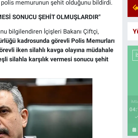
 polis memurunun şehit olduğunu bildirdi.
RMESİ SONUCU ŞEHİT OLMUŞLARDIR"
Y
u bilgilendiren İçişleri Bakanı Çiftçi,
ürlüğü kadrosunda görevli Polis Memurları
revli iken silahlı kavga olayına müdahale
şli silahla karşılık vermesi sonucu şehit
İMS
04: