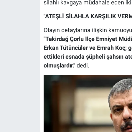
silahlı kavgaya müdahale eden iki
"ATEŞLİ SİLAHLA KARŞILIK VE
Olayın detaylarına ilişkin kamuoyun
"Tekirdağ Çorlu İlçe Emniyet Müd
Erkan Tütüncüler ve Emrah Koç; gö
ettikleri esnada şüpheli şahsın ate
olmuşlardır."
dedi.