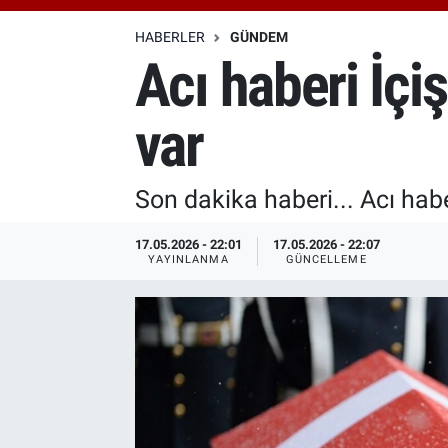
Özel Haberler
Dünya
Haber Arşivi
HABERLER
GÜNDEM
Acı haberi İçi
Yazarlar
Medya
var
Özel Haberler
Kadın
Son dakika haberi... Acı habe
Erişim Bilgileri
17.05.2026 - 22:01
17.05.2026 - 22:07
YAYINLANMA
GÜNCELLEME
Sağlık
Teknoloji
Ramazan