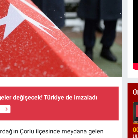
Ü
eler değişecek! Türkiye de imzaladı
e
0
kirdağ'ın Çorlu ilçesinde meydana gelen