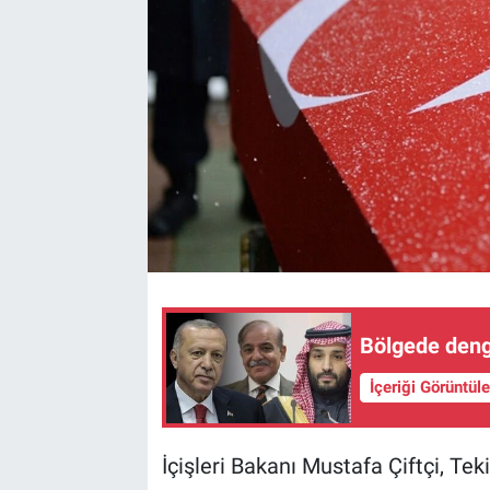
Bölgede deng
İçeriği Görüntül
İçişleri Bakanı Mustafa Çiftçi, Te