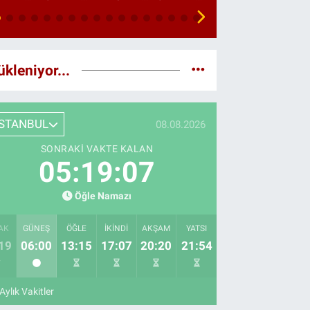
ükleniyor...
İSTANBUL
08.08.2026
SONRAKI VAKTE KALAN
05:19:05
Öğle Namazı
AK
GÜNEŞ
ÖĞLE
İKINDI
AKŞAM
YATSI
19
06:00
13:15
17:07
20:20
21:54
Aylık Vakitler