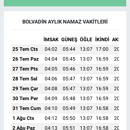
BOLVADİN AYLIK NAMAZ VAKITLERI
İMSAK
GÜNEŞ
ÖĞLE
İKINDI
AKŞAM
25 Tem Cts
04:02
05:44
13:07
17:00
20:21
26 Tem Paz
04:04
05:45
13:07
16:59
20:20
27 Tem Pts
04:05
05:46
13:07
16:59
20:19
28 Tem Sal
04:06
05:47
13:07
16:59
20:18
29 Tem Çar
04:08
05:47
13:07
16:59
20:17
30 Tem Per
04:09
05:48
13:07
16:59
20:16
31 Tem Cum
04:10
05:49
13:07
16:58
20:15
1 Ağu Cts
04:12
05:50
13:07
16:58
20:14
2 Ağu Paz
04:13
05:51
13:07
16:58
20:13