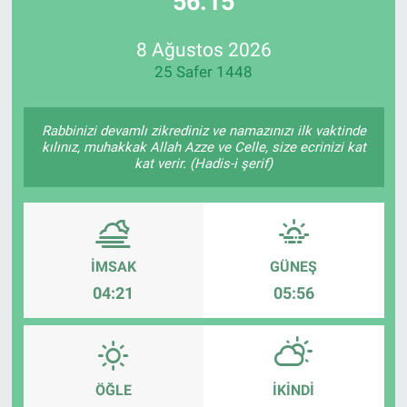
56:15
Özel Haberler
Dünya
Haber Arşivi
8 Ağustos 2026
25 Safer 1448
Yazarlar
Medya
Özel Haberler
Rabbinizi devamlı zikrediniz ve namazınızı ilk vaktinde
kılınız, muhakkak Allah Azze ve Celle, size ecrinizi kat
kat verir. (Hadis-i şerif)
Kadın
Erişim Bilgileri
Sağlık
İMSAK
GÜNEŞ
04:21
05:56
Teknoloji
Ramazan
ÖĞLE
İKINDI