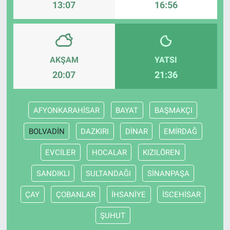
13:07
16:56
AKŞAM
YATSI
20:07
21:36
AFYONKARAHİSAR
BAYAT
BAŞMAKÇI
BOLVADİN
DAZKIRI
DİNAR
EMİRDAĞ
EVCİLER
HOCALAR
KIZILÖREN
SANDIKLI
SULTANDAĞI
SİNANPAŞA
ÇAY
ÇOBANLAR
İHSANİYE
İSCEHİSAR
ŞUHUT