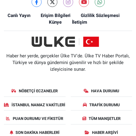
Canlı Yayın
Erişim Bilgileri
Gizlilik Sözleşmesi
Künye
İletişim
Haber her yerde, gerçekler Ülke TV'de. Ülke TV Haber Portalı,
Türkiye ve dünya gündemini güvenilir ve hızlı bir şekilde
izleyicisine sunar.
NÖBETÇI ECZANELER
HAVA DURUMU
İSTANBUL NAMAZ VAKITLERI
TRAFIK DURUMU
PUAN DURUMU VE FIKSTÜR
TÜM MANŞETLER
SON DAKIKA HABERLERI
HABER ARŞIVI