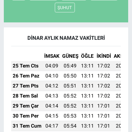
ŞUHUT
DİNAR AYLIK NAMAZ VAKITLERI
İMSAK
GÜNEŞ
ÖĞLE
İKINDI
AKŞAM
25 Tem Cts
04:09
05:49
13:11
17:02
20:23
26 Tem Paz
04:10
05:50
13:11
17:02
20:22
27 Tem Pts
04:12
05:51
13:11
17:02
20:21
28 Tem Sal
04:13
05:52
13:11
17:02
20:20
29 Tem Çar
04:14
05:52
13:11
17:01
20:19
30 Tem Per
04:15
05:53
13:11
17:01
20:18
31 Tem Cum
04:17
05:54
13:11
17:01
20:18