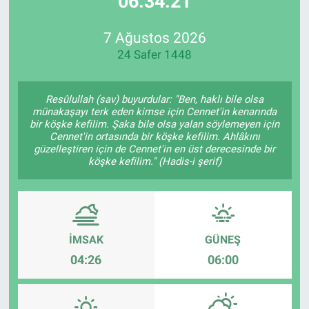
06:34:21
Özel Haberler
Dünya
Haber Arşivi
7 Ağustos 2026
24 Safer 1448
Yazarlar
Medya
Özel Haberler
Resûlullah (sav) buyurdular: "Ben, haklı bile olsa
münakaşayı terk eden kimse için Cennet'in kenarında
bir köşke kefilim. Şaka bile olsa yalan söylemeyen için
Kadın
Cennet'in ortasında bir köşke kefilim. Ahlâkını
güzelleştiren için de Cennet'in en üst derecesinde bir
köşke kefilim." (Hadis-i şerif)
Erişim Bilgileri
Sağlık
Teknoloji
İMSAK
GÜNEŞ
04:26
06:00
Ramazan