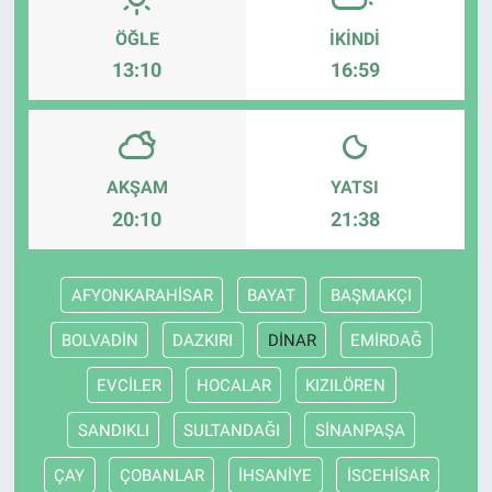
ÖĞLE
İKINDI
13:10
16:59
AKŞAM
YATSI
20:10
21:38
AFYONKARAHİSAR
BAYAT
BAŞMAKÇI
BOLVADİN
DAZKIRI
DİNAR
EMİRDAĞ
EVCİLER
HOCALAR
KIZILÖREN
SANDIKLI
SULTANDAĞI
SİNANPAŞA
ÇAY
ÇOBANLAR
İHSANİYE
İSCEHİSAR