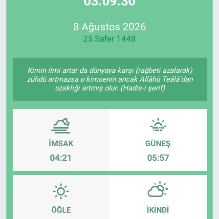
03:09:30
Özel Haberler
Dünya
Haber Arşivi
8 Ağustos 2026
25 Safer 1448
Yazarlar
Medya
Özel Haberler
Kimin ilmi artar da dünyaya karşı (rağbeti azalarak)
zühdü artmazsa o kimsenin ancak Allâhü Teâlâ'dan
uzaklığı artmış olur. (Hadis-i şerif)
Kadın
Erişim Bilgileri
Sağlık
İMSAK
GÜNEŞ
04:21
05:57
Teknoloji
Ramazan
ÖĞLE
İKINDI