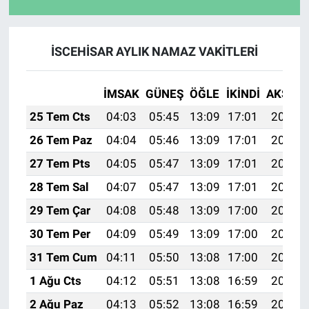
İSCEHİSAR AYLIK NAMAZ VAKITLERI
İMSAK
GÜNEŞ
ÖĞLE
İKINDI
AKŞAM
25 Tem Cts
04:03
05:45
13:09
17:01
20:22
26 Tem Paz
04:04
05:46
13:09
17:01
20:22
27 Tem Pts
04:05
05:47
13:09
17:01
20:21
28 Tem Sal
04:07
05:47
13:09
17:01
20:20
29 Tem Çar
04:08
05:48
13:09
17:00
20:19
30 Tem Per
04:09
05:49
13:09
17:00
20:18
31 Tem Cum
04:11
05:50
13:08
17:00
20:17
1 Ağu Cts
04:12
05:51
13:08
16:59
20:16
2 Ağu Paz
04:13
05:52
13:08
16:59
20:15