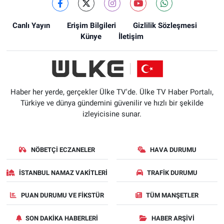
Canlı Yayın
Erişim Bilgileri
Gizlilik Sözleşmesi
Künye
İletişim
Haber her yerde, gerçekler Ülke TV'de. Ülke TV Haber Portalı,
Türkiye ve dünya gündemini güvenilir ve hızlı bir şekilde
izleyicisine sunar.
NÖBETÇI ECZANELER
HAVA DURUMU
İSTANBUL NAMAZ VAKITLERI
TRAFIK DURUMU
PUAN DURUMU VE FIKSTÜR
TÜM MANŞETLER
SON DAKIKA HABERLERI
HABER ARŞIVI