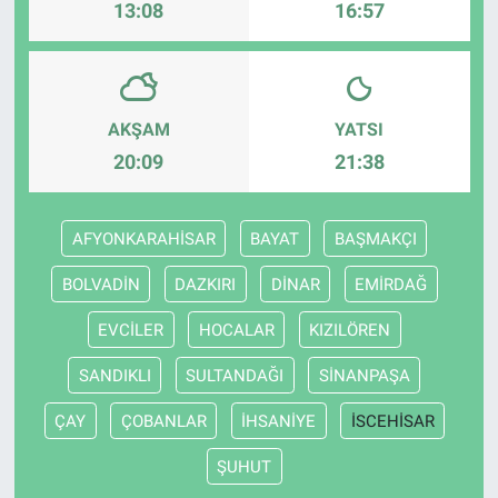
13:08
16:57
AKŞAM
YATSI
20:09
21:38
AFYONKARAHİSAR
BAYAT
BAŞMAKÇI
BOLVADİN
DAZKIRI
DİNAR
EMİRDAĞ
EVCİLER
HOCALAR
KIZILÖREN
SANDIKLI
SULTANDAĞI
SİNANPAŞA
ÇAY
ÇOBANLAR
İHSANİYE
İSCEHİSAR
ŞUHUT