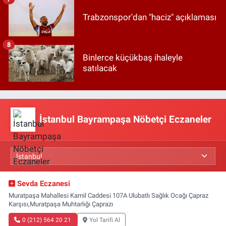
Trabzonspor'dan "haciz" açıklaması
8
Binlerce küçükbaş ihaleyle
satılacak
İstanbul Bayrampaşa Nöbetçi Eczaneler
Sevda Eczanesi
Muratpaşa Mahallesi Kamil Caddesi 107A Ulubatlı Sağlık Ocağı Çapraz
Karşısı,Muratpaşa Muhtarlığı Çaprazı
0 (212) 564 20 21
Yol Tarifi Al