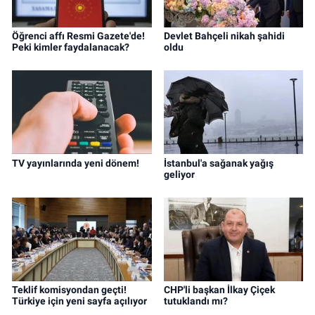
Öğrenci affı Resmi Gazete'de!
Devlet Bahçeli nikah şahidi
Peki kimler faydalanacak?
oldu
TV yayınlarında yeni dönem!
İstanbul'a sağanak yağış
geliyor
Teklif komisyondan geçti!
CHP'li başkan İlkay Çiçek
Türkiye için yeni sayfa açılıyor
tutuklandı mı?