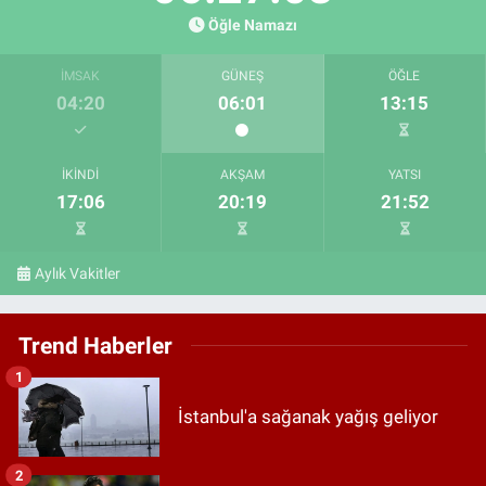
Öğle Namazı
İMSAK
GÜNEŞ
ÖĞLE
04:20
06:01
13:15
İKINDI
AKŞAM
YATSI
17:06
20:19
21:52
Aylık Vakitler
Trend Haberler
1
İstanbul'a sağanak yağış geliyor
2