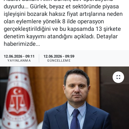
duyurdu... Gürlek, beyaz et sektöründe piyasa
Özel Haberler
Dünya
Haber Arşivi
işleyişini bozarak haksız fiyat artışlarına neden
olan eylemlere yönelik 8 ilde operasyon
Yazarlar
Medya
gerçekleştirildiğini ve bu kapsamda 13 şirkete
denetim kayyımı atandığını açıkladı. Detaylar
Özel Haberler
haberimizde...
Kadın
12.06.2026 - 09:11
12.06.2026 - 09:59
YAYINLANMA
GÜNCELLEME
Erişim Bilgileri
Sağlık
Teknoloji
Ramazan