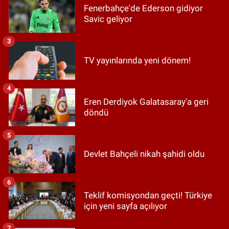
Fenerbahçe'de Ederson gidiyor
Savic geliyor
3
TV yayınlarında yeni dönem!
4
Eren Derdiyok Galatasaray'a geri
döndü
5
Devlet Bahçeli nikah şahidi oldu
6
Teklif komisyondan geçti! Türkiye
için yeni sayfa açılıyor
7