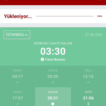
Yükleniyor...
İSTANBUL
07.08.2026
SONRAKI VAKTE KALAN
03:29
Yatsı Namazı
İMSAK
GÜNEŞ
ÖĞLE
04:17
05:59
13:15
İKINDI
AKŞAM
YATSI
17:07
20:21
21:56