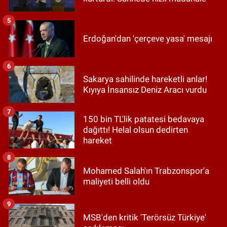
5
Erdoğan'dan 'çerçeve yasa' mesajı
6
Sakarya sahilinde hareketli anlar!
Kıyıya İnsansız Deniz Aracı vurdu
7
150 bin TL'lik patatesi bedavaya
dağıttı! Helal olsun dedirten
hareket
8
Mohamed Salah'ın Trabzonspor'a
maliyeti belli oldu
9
MSB'den kritik 'Terörsüz Türkiye'