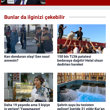
Bunlar da ilginizi çekebilir
Kan donduran olay! Sen nasıl
150 bin TL'lik patatesi
annesin?
bedavaya dağıttı! Helal olsun
dedirten hareket
Daha 19 yaşında ama 5 kişiye
Şehrin suyu bu tesisten
iş veriyor! 'Yapamazsın'
geliyor! İçeride 31 yıldır Kur’an