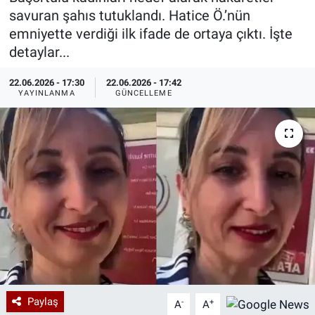
savuran şahıs tutuklandı. Hatice Ö.’nün
Özel Haberler
Dünya
Haber Arşivi
emniyette verdiği ilk ifade de ortaya çıktı. İşte
detaylar...
Yazarlar
Medya
22.06.2026 - 17:30
22.06.2026 - 17:42
YAYINLANMA
GÜNCELLEME
Özel Haberler
Kadın
Erişim Bilgileri
Sağlık
Teknoloji
Ramazan
Paylaş
-
+
A
A