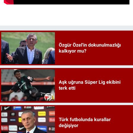
Özgür Özel'in dokunulmazlığı
kalkıyor mu?
Aşk uğruna Süper Lig ekibini
terk etti
Türk futbolunda kurallar
değişiyor