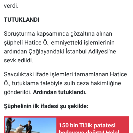
verdi.
TUTUKLANDI
Soruşturma kapsamında gözaltına alınan
şüpheli Hatice Ö., emniyetteki işlemlerinin
ardından Çağlayan'daki İstanbul Adliyesi'ne
sevk edildi.
Savcılıktaki ifade işlemleri tamamlanan Hatice
Ö., tutuklama talebiyle sulh ceza hakimliğine
gönderildi.
Ardından tutuklandı.
Şüphelinin ilk ifadesi şu şekilde:
150 bin TL'lik patatesi
bedavaya dağıttı! Helal