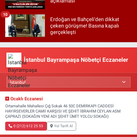
açıklaması
10
Erdoğan ve Bahçeli'den dikkat
çeken görüşme! Basına kapalı
gerçekleşti
İstanbul Bayrampaşa Nöbetçi Eczaneler
Ocaklı Eczanesi
Ortamahalle Mahallesi Çığ Sokak 46 50C DEMİRKAPI CADDESİ
HAYIRSEVERLER CAMİİ KARŞISI VE ŞEHİT İBRAHİM CEYLAN ASM
ÇAPRAZI (SOKAĞIN YENİ ADI ŞEHİT ÜMİT YOLCU SOKAĞI)
0 (212) 612 25 55
Yol Tarifi Al