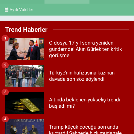
Aylık Vakitler
Trend Haberler
1
O dosya 17 yıl sonra yeniden
gündemde! Akın Gürlek'ten kritik
görüşme
2
Türkiye’nin hafızasına kazınan
davada son söz söylendi
3
Altında beklenen yükseliş trendi
başladı mı?
4
Trump küçük çocuğu son anda
kurtardı! Sahnede hızlı müdahale