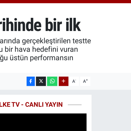
.81
%1.44
T100
87
%64
hinde bir ilk
COIN
60,53
%-0.76
rında gerçekleştirilen testte
u bir hava hedefini vuran
uğu üstün performansın
-
+
A
A
LKE TV - CANLI YAYIN