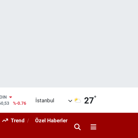
°
AR
27
İstanbul
069
%0.17
O
265
%0.01
Trend
Özel Haberler
RLİN
897
%0.02
M ALTIN