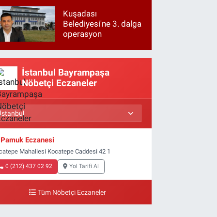
Kuşadası
Belediyesi'ne 3. dalga
operasyon
İstanbul Bayrampaşa
Nöbetçi Eczaneler
Pamuk Eczanesi
catepe Mahallesi Kocatepe Caddesi 42 1
0 (212) 437 02 92
Yol Tarifi Al
Tüm Nöbetçi Eczaneler