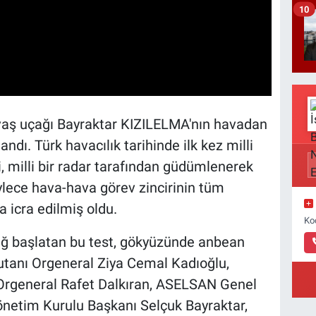
10
savaş uçağı Bayraktar KIZILELMA'nın havadan
dı. Türk havacılık tarihinde ilk kez milli
i, milli bir radar tarafından güdümlenerek
ylece hava-hava görev zincirinin tüm
 icra edilmiş oldu.
Ko
 çağ başlatan bu test, gökyüzünde anbean
utanı Orgeneral Ziya Cemal Kadıoğlu,
rgeneral Rafet Dalkıran, ASELSAN Genel
netim Kurulu Başkanı Selçuk Bayraktar,