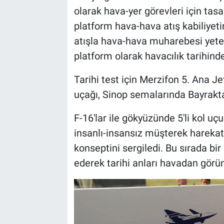
olarak hava-yer görevleri için tas
platform hava-hava atış kabiliye
atışla hava-hava muharebesi yeten
platform olarak havacılık tarihinde
Tarihi test için Merzifon 5. Ana 
uçağı, Sinop semalarında Bayrakta
F-16'lar ile gökyüzünde 5'li kol u
insanlı-insansız müşterek hareka
konseptini sergiledi. Bu sırada bi
ederek tarihi anları havadan görün