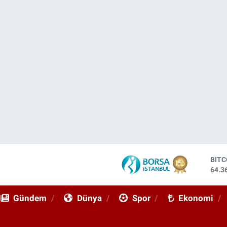
DOL
47,7
EUR
55,0
Gündem
Dünya
Spor
Ekonomi
STE
64,1
GRA