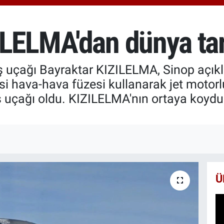
6574
BİS
13.8
LELMA'dan dünya tari
BIT
64.3
aş uçağı Bayraktar KIZILELMA, Sinop açıkla
esi hava-hava füzesi kullanarak jet motorl
ş uçağı oldu. KIZILELMA'nın ortaya koyd
Ü