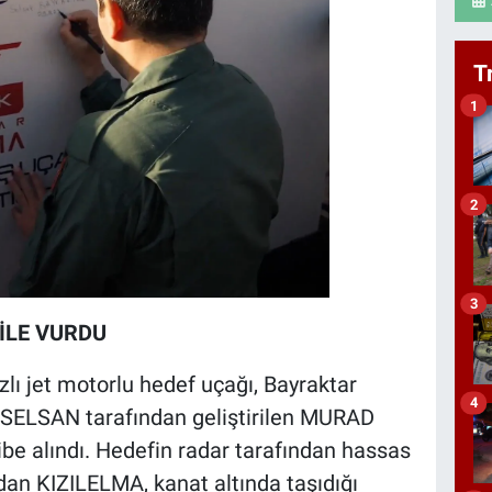
T
1
2
3
İLE VURDU
zlı jet motorlu hedef uçağı, Bayraktar
4
SELSAN tarafından geliştirilen MURAD
kibe alındı. Hedefin radar tarafından hassas
dan KIZILELMA, kanat altında taşıdığı