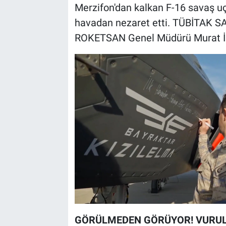
Merzifon'dan kalkan F-16 savaş uça
havadan nezaret etti. TÜBİTAK S
ROKETSAN Genel Müdürü Murat İkin
GÖRÜLMEDEN GÖRÜYOR! VURU