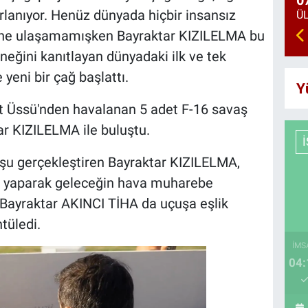
0
arlanıyor. Henüz dünyada hiçbir insansız
tine ulaşamamışken Bayraktar KIZILELMA bu
eğini kanıtlayan dünyadaki ilk ve tek
 yeni bir çağ başlattı.
Y
Jet Üssü'nden havalanan 5 adet F-16 savaş
r KIZILELMA ile buluştu.
çuşu gerçekleştiren Bayraktar KIZILELMA,
t yaparak geleceğin hava muharebe
r Bayraktar AKINCI TİHA da uçuşa eşlik
tüledi.
İMS
04: