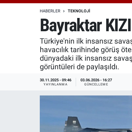
Özel Haberler
Dünya
Haber Arşivi
HABERLER
TEKNOLOJI
Bayraktar KIZI
Yazarlar
Medya
Türkiye'nin ilk insansız sav
Özel Haberler
havacılık tarihinde görüş öt
Kadın
dünyadaki ilk insansız sava
görüntüleri de paylaşıldı.
Erişim Bilgileri
30.11.2025 - 09:46
03.06.2026 - 16:27
YAYINLANMA
GÜNCELLEME
Sağlık
Teknoloji
Ramazan