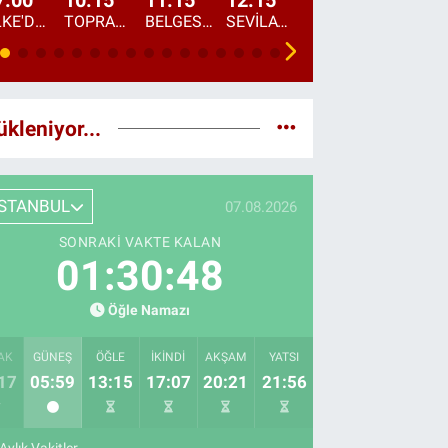
7:00
10:15
11:15
12:15
13:00
13:45
ÜLKE'DE BU SABAH
TOPRAKTAN SOFRAYA
BELGESEL: "ÜLKE'NİN ALIN TERİ"
SEVİLAY SUNGUR İLE ELİMİN BEREKETİ
ÖĞLE AJANSI
ÜLKE'DEN HABE
ükleniyor...
İSTANBUL
07.08.2026
SONRAKI VAKTE KALAN
01:30:47
Öğle Namazı
AK
GÜNEŞ
ÖĞLE
İKINDI
AKŞAM
YATSI
17
05:59
13:15
17:07
20:21
21:56