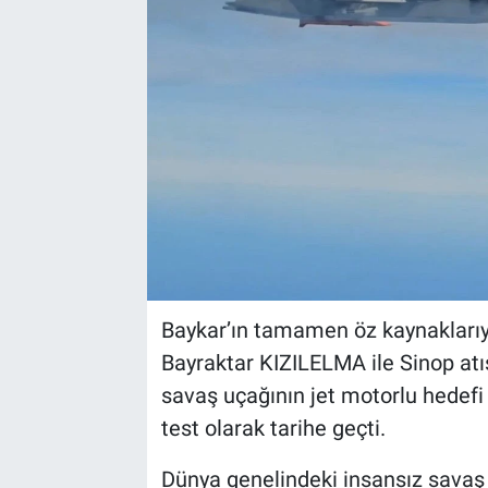
Baykar’ın tamamen öz kaynaklarıyla
Bayraktar KIZILELMA ile Sinop atış
savaş uçağının jet motorlu hedefi 
test olarak tarihe geçti.
Dünya genelindeki insansız savaş u