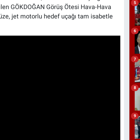
5
irilen GÖKDOĞAN Görüş Ötesi Hava-Hava
i füze, jet motorlu hedef uçağı tam isabetle
6
7
8
9