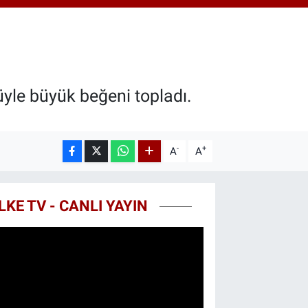
.55
%0
T100
79
%-14
COIN
40,97
%-0.15
üyle büyük beğeni topladı.
-
+
A
A
LKE TV - CANLI YAYIN