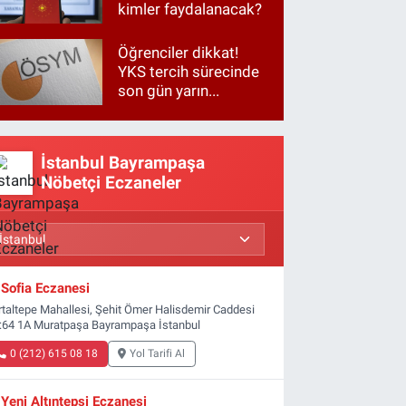
kimler faydalanacak?
Öğrenciler dikkat!
YKS tercih sürecinde
son gün yarın...
İstanbul Bayrampaşa
Nöbetçi Eczaneler
Sofia Eczanesi
rtaltepe Mahallesi, Şehit Ömer Halisdemir Caddesi
:64 1A Muratpaşa Bayrampaşa İstanbul
0 (212) 615 08 18
Yol Tarifi Al
Yeni Altıntepsi Eczanesi