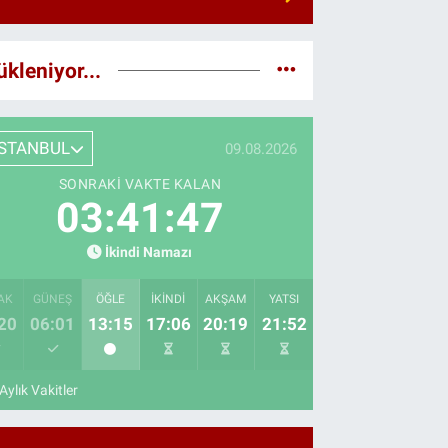
ükleniyor...
İSTANBUL
09.08.2026
SONRAKI VAKTE KALAN
03:41:45
İkindi Namazı
AK
GÜNEŞ
ÖĞLE
İKINDI
AKŞAM
YATSI
20
06:01
13:15
17:06
20:19
21:52
Aylık Vakitler