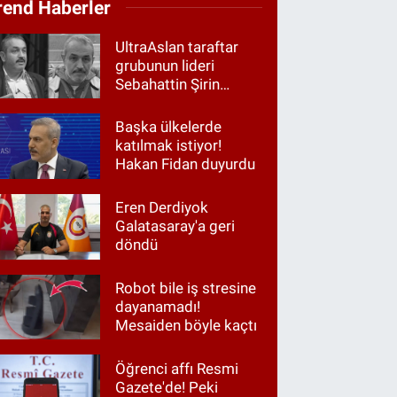
rend Haberler
UltraAslan taraftar
grubunun lideri
Sebahattin Şirin
gözaltında
Başka ülkelerde
katılmak istiyor!
Hakan Fidan duyurdu
Eren Derdiyok
Galatasaray'a geri
döndü
Robot bile iş stresine
dayanamadı!
Mesaiden böyle kaçtı
Öğrenci affı Resmi
Gazete'de! Peki