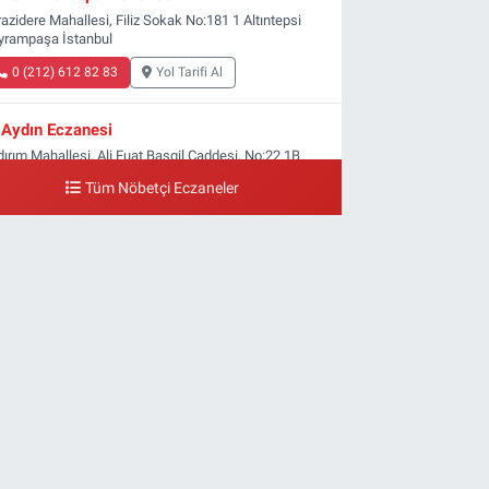
azidere Mahallesi, Filiz Sokak No:181 1 Altıntepsi
yrampaşa İstanbul
0 (212) 612 82 83
Yol Tarifi Al
Aydın Eczanesi
dırım Mahallesi, Ali Fuat Başgil Caddesi, No:22 1B
ldırım Bayrampaşa İstanbul
Tüm Nöbetçi Eczaneler
0 (212) 618 00 51
Yol Tarifi Al