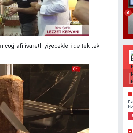
6
oğrafi işaretli yiyecekleri de tek tek
Ka
No