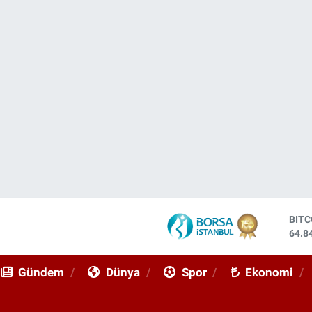
DOL
47,7
EUR
55,2
Gündem
Dünya
Spor
Ekonomi
STE
64,4
GRA