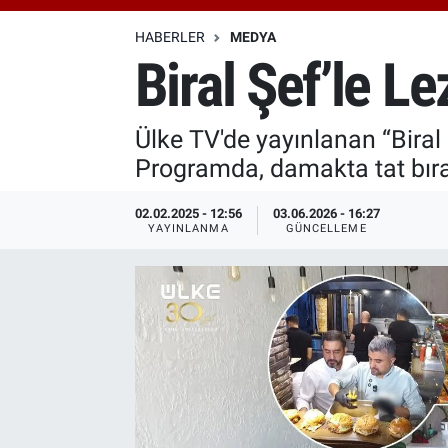
Özel Haberler
Dünya
Haber Arşivi
HABERLER
MEDYA
Biral Şef’le L
Yazarlar
Medya
Ülke TV'de yayınlanan “Biral
Özel Haberler
Programda, damakta tat bırak
Kadın
02.02.2025 - 12:56
03.06.2026 - 16:27
YAYINLANMA
GÜNCELLEME
Erişim Bilgileri
Sağlık
Teknoloji
Ramazan