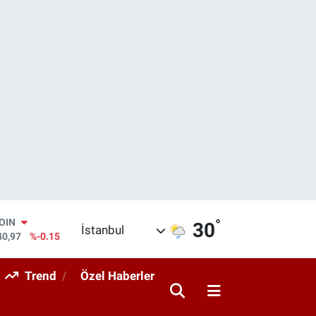
°
AR
30
İstanbul
436
%0.18
O
510
%0.32
Trend
Özel Haberler
RLİN
811
%0.38
M ALTIN