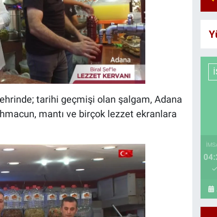
Y
şehrinde; tarihi geçmişi olan şalgam, Adana
lahmacun, mantı ve birçok lezzet ekranlara
İMS
04: