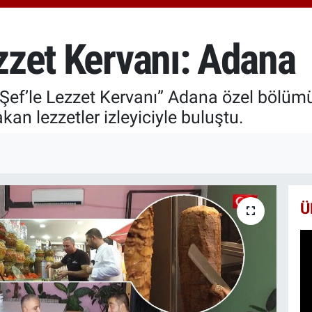
6660
BİS
13.7
ezzet Kervanı: Adana
BIT
64.8
 Şef’le Lezzet Kervanı” Adana özel bölüm
an lezzetler izleyiciyle buluştu.
Ü