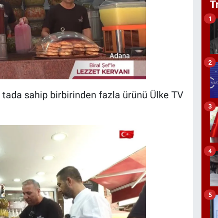
T
1
2
 tada sahip birbirinden fazla ürünü Ülke TV
3
4
5