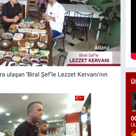
ra ulaşan ‘Biral Şef’le Lezzet Kervanı’nın
Ü
0