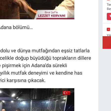
Ter
Ba
” Adana bölümü…
Yıl
Yı
Anadolu ve dünya mutfağından eşsiz tatlarla
ncelikle doğup büyüdüğü toprakların dillere
e pişirmek için Adana’da sürekli
 yıllık mutfak deneyimi ve kendine has
ci karşısına çıkacak.