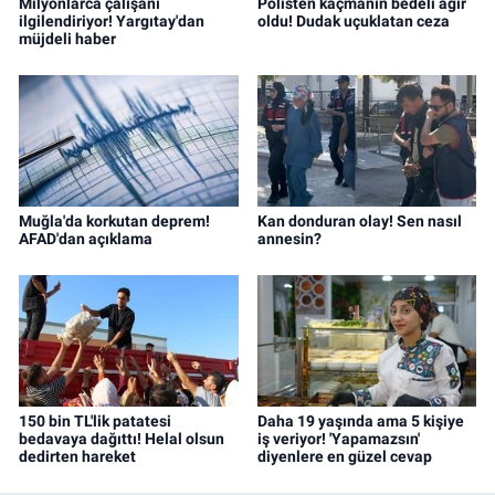
Milyonlarca çalışanı
Polisten kaçmanın bedeli ağır
ilgilendiriyor! Yargıtay'dan
oldu! Dudak uçuklatan ceza
müjdeli haber
Muğla'da korkutan deprem!
Kan donduran olay! Sen nasıl
AFAD'dan açıklama
annesin?
150 bin TL'lik patatesi
Daha 19 yaşında ama 5 kişiye
bedavaya dağıttı! Helal olsun
iş veriyor! 'Yapamazsın'
dedirten hareket
diyenlere en güzel cevap