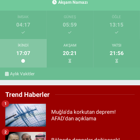
Akşam Namazı
İMSAK
GÜNEŞ
ÖĞLE
04:17
05:59
13:15
İKINDI
AKŞAM
YATSI
17:07
20:21
21:56
Aylık Vakitler
Trend Haberler
1
Muğla'da korkutan deprem!
AFAD'dan açıklama
2
Bölgede dengeler değişecek!