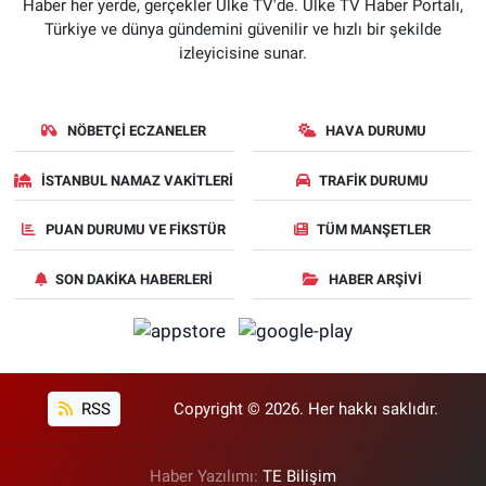
Haber her yerde, gerçekler Ülke TV'de. Ülke TV Haber Portalı,
Türkiye ve dünya gündemini güvenilir ve hızlı bir şekilde
izleyicisine sunar.
NÖBETÇI ECZANELER
HAVA DURUMU
İSTANBUL NAMAZ VAKITLERI
TRAFIK DURUMU
PUAN DURUMU VE FIKSTÜR
TÜM MANŞETLER
SON DAKIKA HABERLERI
HABER ARŞIVI
RSS
Copyright © 2026. Her hakkı saklıdır.
Haber Yazılımı:
TE Bilişim