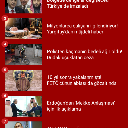
Türkiye de imzaladı
3
Milyonlarca çalışanı ilgilendiriyor!
Yargıtay'dan müjdeli haber
4
Polisten kaçmanın bedeli ağır oldu!
Dudak uçuklatan ceza
5
10 yıl sonra yakalanmıştı!
FETÖ'cünün ablası da gözaltında
6
Erdoğan'dan 'Mekke Anlaşması'
için ilk açıklama
7