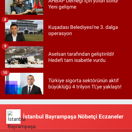
AHBAP Derneği için yolun sonu!
Yeni gelişme
8
Kuşadası Belediyesi'ne 3. dalga
operasyon
9
Aselsan tarafından geliştirildi!
Hedefi tam isabetle vurdu
10
Türkiye sigorta sektörünün aktif
büyüklüğü 4 trilyon TL'ye yaklaştı!
İstanbul Bayrampaşa Nöbetçi Eczaneler