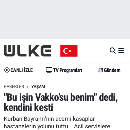
CANLI İZLE
CANLI YAYIN
Nöbetçi Eczaneler
TV Programları
TV Programları
Hava Durumu
Gündem
Gündem
İstanbul Namaz Vakitleri
Dünya
Trend
Trafik Durumu
CANLI İZLE
TV Programları
Gündem
Spor
Yaşam
Süper Lig Puan Durumu ve Fikstür
HABERLER
YAŞAM
"Bu işin Vakko’su benim" dedi,
Erişim Bilgileri
Erişim Bilgileri
Erişim Bilgileri
kendini kesti
Ekonomi
Spor
Tüm Manşetler
Kurban Bayramı’nın acemi kasaplar
Trend
Ekonomi
Son Dakika Haberleri
hastanelerin yolunu tuttu... Acil servislere