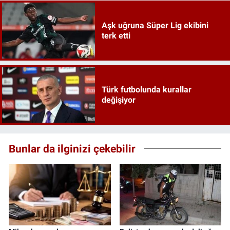
Aşk uğruna Süper Lig ekibini
terk etti
Türk futbolunda kurallar
değişiyor
Bunlar da ilginizi çekebilir