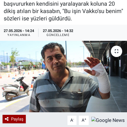
başvururken kendisini yaralayarak koluna 20
Özel Haberler
Dünya
Haber Arşivi
dikiş atılan bir kasabın, "Bu işin Vakko’su benim"
sözleri ise yüzleri güldürdü.
Yazarlar
Medya
27.05.2026 - 14:24
27.05.2026 - 14:32
YAYINLANMA
GÜNCELLEME
Özel Haberler
Kadın
Erişim Bilgileri
Sağlık
Teknoloji
Ramazan
Paylaş
-
+
A
A