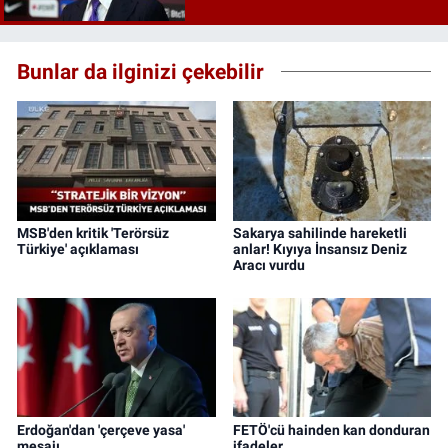
Bunlar da ilginizi çekebilir
MSB'den kritik 'Terörsüz
Sakarya sahilinde hareketli
Türkiye' açıklaması
anlar! Kıyıya İnsansız Deniz
Aracı vurdu
Erdoğan'dan 'çerçeve yasa'
FETÖ'cü hainden kan donduran
mesajı
ifadeler