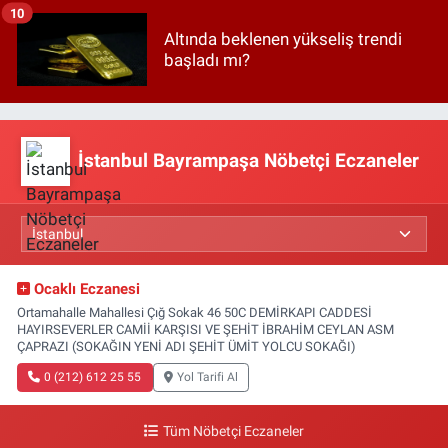
10
Altında beklenen yükseliş trendi
başladı mı?
İstanbul Bayrampaşa Nöbetçi Eczaneler
Ocaklı Eczanesi
Ortamahalle Mahallesi Çığ Sokak 46 50C DEMİRKAPI CADDESİ
HAYIRSEVERLER CAMİİ KARŞISI VE ŞEHİT İBRAHİM CEYLAN ASM
ÇAPRAZI (SOKAĞIN YENİ ADI ŞEHİT ÜMİT YOLCU SOKAĞI)
0 (212) 612 25 55
Yol Tarifi Al
Tüm Nöbetçi Eczaneler