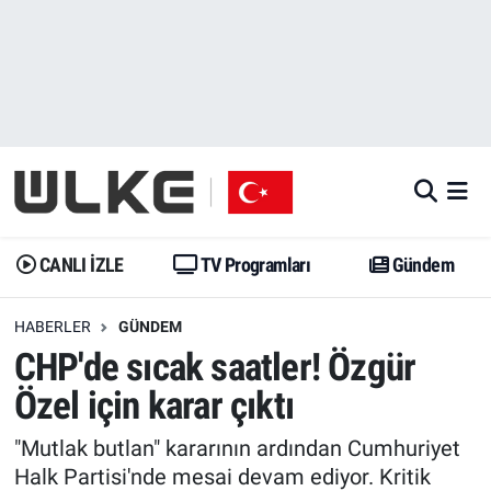
CANLI İZLE
CANLI YAYIN
Nöbetçi Eczaneler
TV Programları
TV Programları
Hava Durumu
Gündem
Gündem
İstanbul Namaz Vakitleri
Dünya
Trend
Trafik Durumu
CANLI İZLE
TV Programları
Gündem
Spor
Yaşam
Süper Lig Puan Durumu ve Fikstür
HABERLER
GÜNDEM
CHP'de sıcak saatler! Özgür
Erişim Bilgileri
Erişim Bilgileri
Erişim Bilgileri
Özel için karar çıktı
Ekonomi
Spor
Tüm Manşetler
"Mutlak butlan" kararının ardından Cumhuriyet
Trend
Ekonomi
Son Dakika Haberleri
Halk Partisi'nde mesai devam ediyor. Kritik