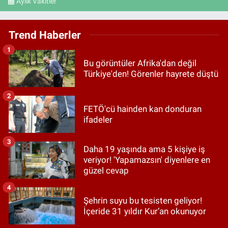
Aylık Vakitler
Trend Haberler
1
Bu görüntüler Afrika'dan değil
Türkiye'den! Görenler hayrete düştü
2
FETÖ'cü hainden kan donduran
ifadeler
3
Daha 19 yaşında ama 5 kişiye iş
veriyor! 'Yapamazsın' diyenlere en
güzel cevap
4
Şehrin suyu bu tesisten geliyor!
İçeride 31 yıldır Kur’an okunuyor