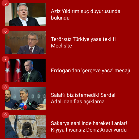
5
Aziz Yıldırım suç duyurusunda
bulundu
6
Terörsüz Türkiye yasa teklifi
Meclis'te
7
Erdoğan'dan 'çerçeve yasa' mesajı
8
Salah'ı biz istemedik! Serdal
Adalı'dan flaş açıklama
9
Sakarya sahilinde hareketli anlar!
Kıyıya İnsansız Deniz Aracı vurdu