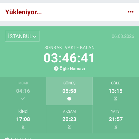
Yükleniyor...
İSTANBUL
06.08.2026
SONRAKI VAKTE KALAN
03:46:40
Öğle Namazı
İMSAK
GÜNEŞ
ÖĞLE
04:16
05:58
13:15
İKINDI
AKŞAM
YATSI
17:08
20:23
21:57